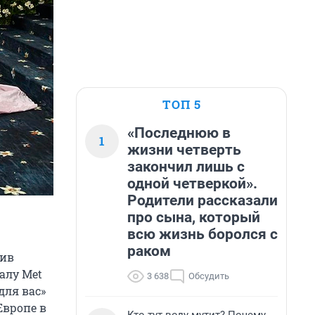
ТОП 5
«Последнюю в
1
жизни четверть
закончил лишь с
одной четверкой».
Родители рассказали
про сына, который
всю жизнь боролся с
раком
тив
алу Met
3 638
Обсудить
для вас»
Европе в