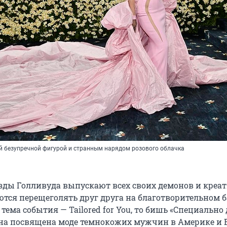
й безупречной фигурой и странным нарядом розового облачка
зды Голливуда выпускают всех своих демонов и креа
ются перещеголять друг друга на благотворительном б
у тема события — Tailored for You, то бишь «Специально 
на посвящена моде темнокожих мужчин в Америке и 