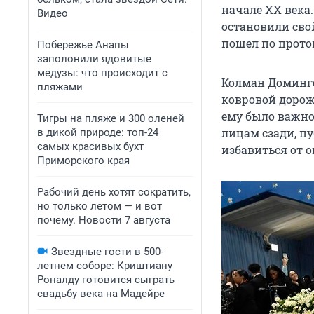
начале XX века
Видео
остановили свой
пошел по прото
Побережье Анапы
заполонили ядовитые
медузы: что происходит с
Колман Доминго
пляжами
ковровой дорожк
ему было важно 
Тигры на пляже и 300 оленей
лицам сзади, пу
в дикой природе: топ-24
самых красивых бухт
избавиться от о
Приморского края
Рабочий день хотят сократить,
но только летом — и вот
почему. Новости 7 августа
Звездные гости в 500-
летнем соборе: Криштиану
Роналду готовится сыграть
свадьбу века на Мадейре