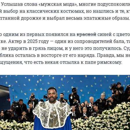
. Услышав слова «мужская мода», многие подуспокоил
 выбор на классических костюмах, но нашлись и те, к
птанной дорожке и выбрал весьма эпатажные образы
 одним из первых появился на
красной
синей с цвет
е. Актер в 2025 году — один из сопроводителей бала, т
не ударить в грязь лицом, и у него это получилось. Су
блика осталась в восторге от его наряда. Правда, мы 
щущения, что есть некая отсылка к папе римскому.