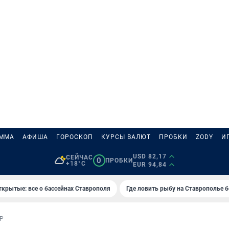
АММА
АФИША
ГОРОСКОП
КУРСЫ ВАЛЮТ
ПРОБКИ
ZODY
И
USD 82,17
СЕЙЧАС
0
ПРОБКИ
+18°C
EUR 94,84
ткрытые: все о бассейнах Ставрополя
Где ловить рыбу на Ставрополье 
Р