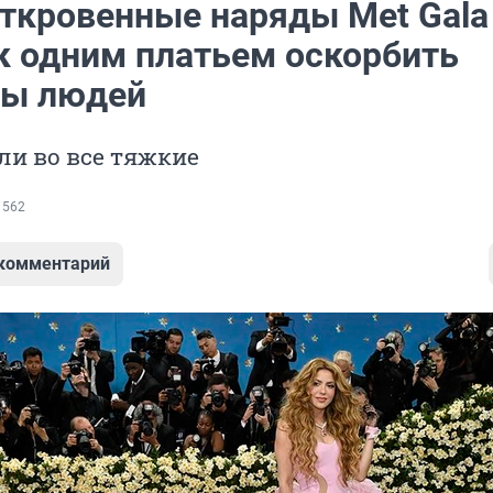
ткровенные наряды Met Gala
ак одним платьем оскорбить
ны людей
ли во все тяжкие
 562
 комментарий