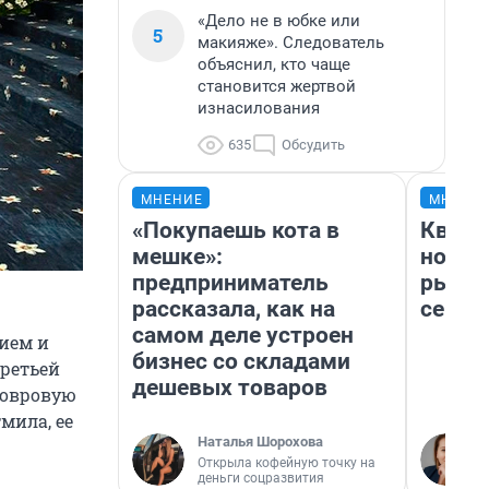
«Дело не в юбке или
5
макияже». Следователь
объяснил, кто чаще
становится жертвой
изнасилования
635
Обсудить
МНЕНИЕ
МНЕНИ
«Покупаешь кота в
Кварт
мешке»:
но де
предприниматель
рынок
рассказала, как на
сейча
самом деле устроен
ием и
бизнес со складами
третьей
дешевых товаров
ковровую
мила, ее
Наталья Шорохова
Открыла кофейную точку на
деньги соцразвития