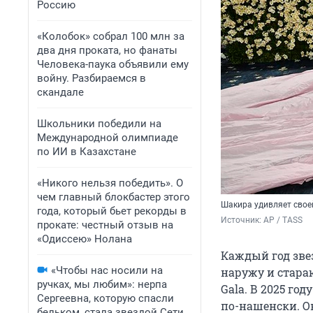
Россию
«Колобок» собрал 100 млн за
два дня проката, но фанаты
Человека-паука объявили ему
войну. Разбираемся в
скандале
Школьники победили на
Международной олимпиаде
по ИИ в Казахстане
«Никого нельзя победить». О
чем главный блокбастер этого
Шакира удивляет свое
года, который бьет рекорды в
Источник: 
AP / TASS
прокате: честный отзыв на
«Одиссею» Нолана
Каждый год зве
«Чтобы нас носили на
наружу и стара
ручках, мы любим»: нерпа
Gala. В 2025 год
Сергеевна, которую спасли
по-нашенски. О
бельком, стала звездой Сети.