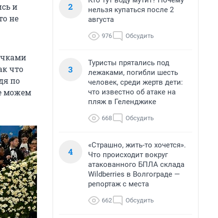
Кто тут воду мутит? Почему
2
ись и
нельзя купаться после 2
то не
августа
.
976
Обсудить
очками
Туристы прятались под
3
ак что
лежаками, погибли шесть
дя по
человек, среди жертв дети:
не можем
что известно об атаке на
пляж в Геленджике
668
Обсудить
«Страшно, жить-то хочется».
4
Что происходит вокруг
атакованного БПЛА склада
Wildberries в Волгограде —
репортаж с места
662
Обсудить