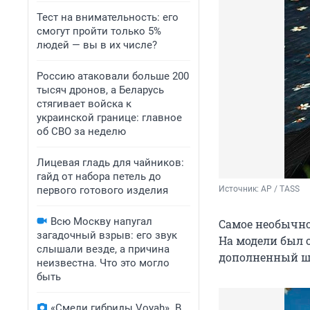
Тест на внимательность: его
смогут пройти только 5%
людей — вы в их числе?
Россию атаковали больше 200
тысяч дронов, а Беларусь
стягивает войска к
украинской границе: главное
об СВО за неделю
Лицевая гладь для чайников:
гайд от набора петель до
первого готового изделия
Источник: 
AP / TASS
Всю Москву напугал
Самое необычно
загадочный взрыв: его звук
На модели был 
слышали везде, а причина
дополненный ш
неизвестна. Что это могло
быть
«Смели гибриды Voyah». В