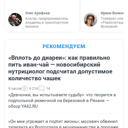
Олег Арефьев
Ирина Волкова
Блогер, предприниматель,
Главврач клини
владелец в транспортном
«Реабилитация 
бизнесе
Волковой»
РЕКОМЕНДУЕМ
«Вплоть до диареи»: как правильно
пить иван-чай — новосибирский
нутрициолог подсчитал допустимое
количество чашек
9 часов
6 216
14
«Девчонки, вы испытываете судьбу»: что творится в
подпольной рюмочной на Березовой в Рязани —
обзор YA62.RU
«Он мне угрожает и портит жизнь»: москвич обвинил
турагента из Волгограда в мошенничестве и пропаже