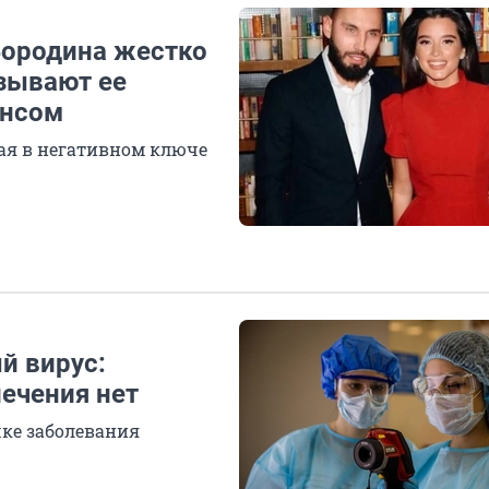
 Бородина жестко
азывают ее
онсом
ая в негативном ключе
й вирус:
ечения нет
ке заболевания