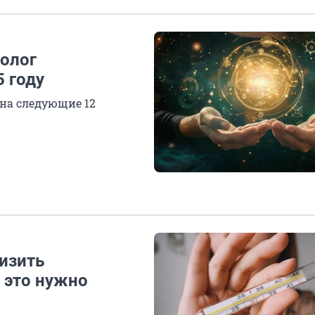
олог
5 году
 на следующие 12
низить
а это нужно