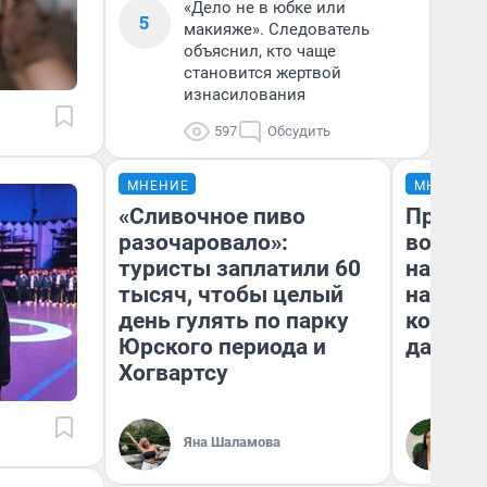
«Дело не в юбке или
5
макияже». Следователь
объяснил, кто чаще
становится жертвой
изнасилования
597
Обсудить
МНЕНИЕ
МНЕНИЕ
«Сливочное пиво
Продаш
разочаровало»:
возьмут
туристы заплатили 60
нам го
тысяч, чтобы целый
налого
день гулять по парку
коснет
Юрского периода и
даже р
Хогвартсу
Яна Шаламова
Ан