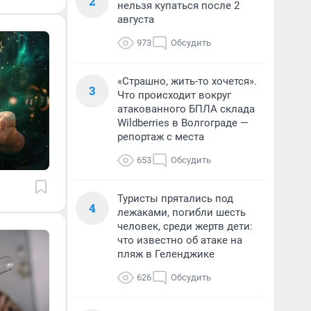
2
нельзя купаться после 2
августа
973
Обсудить
«Страшно, жить-то хочется».
3
Что происходит вокруг
атакованного БПЛА склада
Wildberries в Волгограде —
репортаж с места
653
Обсудить
Туристы прятались под
4
лежаками, погибли шесть
человек, среди жертв дети:
что известно об атаке на
пляж в Геленджике
626
Обсудить