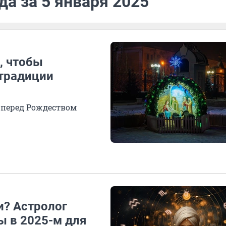
да за 5 января 2025
, чтобы
 традиции
 перед Рождеством
и? Астролог
 в 2025-м для