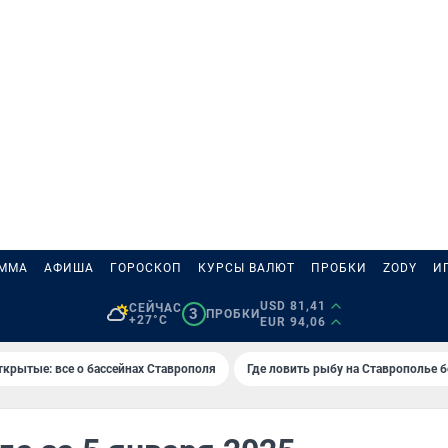
АММА
АФИША
ГОРОСКОП
КУРСЫ ВАЛЮТ
ПРОБКИ
ZODY
И
USD 81,41
СЕЙЧАС
3
ПРОБКИ
+27°C
EUR 94,06
ткрытые: все о бассейнах Ставрополя
Где ловить рыбу на Ставрополье 