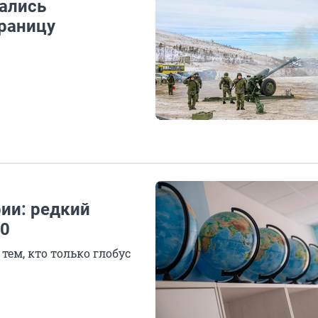
тались
границу
ии: редкий
10
тем, кто только глобус