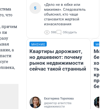
«Дело не в юбке или
5
истема
макияже». Следователь
объяснил, кто чаще
о, что
становится жертвой
изнасилования
, причем
о ли
598
Обсудить
разу
тывая
МНЕНИЕ
МНЕНИ
ание, а
Квартиры дорожают,
Мой б
спасти
но дешевеют: почему
береж
суге
рынок недвижимости
хотел
еловека,
сейчас такой странный
тысяч
креди
приех
безоп
Екатерина Торопова
директор агентства
недвижимости