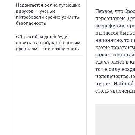
Надвигается волна пугающих
Первое, что бр
вирусов — ученые
потребовали срочно усилить
персонажей. Дж
безопасность
астрофизик, пре
пытается быть 
С 1 сентября детей будут
непонятно, то л
возить в автобусах по новым
какие тараканы
правилам — что важно знать
задает главный 
удачу, лезет в 
тот в силу возр
человечество, н
читает National
столь увлеченн