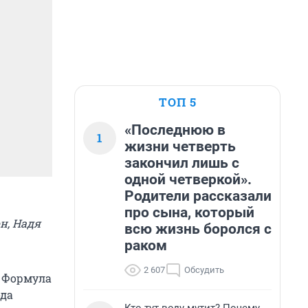
ТОП 5
«Последнюю в
1
жизни четверть
закончил лишь с
одной четверкой».
Родители рассказали
про сына, который
н, Надя
всю жизнь боролся с
раком
2 607
Обсудить
. Формула
ода