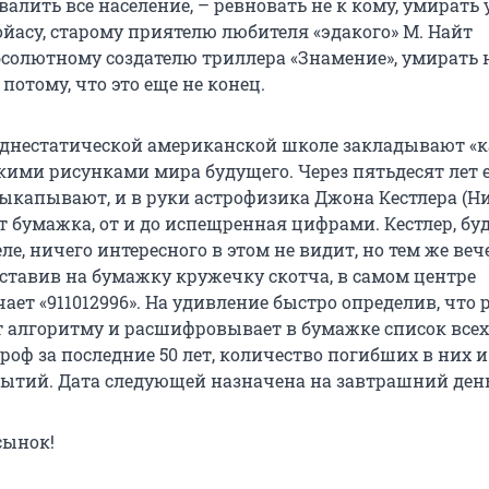
алить все население, – ревновать не к кому, умирать 
ойасу, старому приятелю любителя «эдакого» М. Найт
солютному создателю триллера «Знамение», умирать 
потому, что это еще не конец.
среднестатической американской школе закладывают «
скими рисунками мира будущего. Через пятьдесят лет 
ыкапывают, и в руки астрофизика Джона Кестлера (Н
т бумажка, от и до испещренная цифрами. Кестлер, бу
е, ничего интересного в этом не видит, но тем же веч
ставив на бумажку кружечку скотча, в самом центре
ает «911012996». На удивление быстро определив, что 
ует алгоритму и расшифровывает в бумажке список все
роф за последние 50 лет, количество погибших в них 
ытий. Дата следующей назначена на завтрашний день
 сынок!