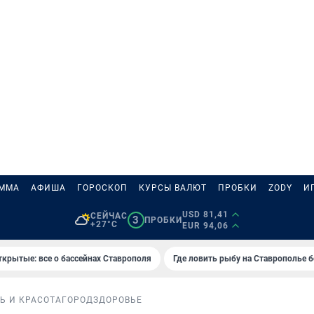
АММА
АФИША
ГОРОСКОП
КУРСЫ ВАЛЮТ
ПРОБКИ
ZODY
И
USD 81,41
СЕЙЧАС
3
ПРОБКИ
+27°C
EUR 94,06
ткрытые: все о бассейнах Ставрополя
Где ловить рыбу на Ставрополье 
Ь И КРАСОТА
ГОРОД
ЗДОРОВЬЕ