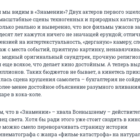
м мы видим в «Знамении»? Двух актеров первого эшел
 масштабные сцены техногенных и природных катастр
олько реально и выверенно, что все фильмы ужасов за
десят лет кажутся ничего не значащей ерундой; отли
ензией на интертекстуальность, «дерганую» камеру, сл
аж с места событий, приятную картинку, ненавязчивы
 модный оригинальный саундтрек, прочную религиоз
 еще всякое, что делает кино достойным. А теперь вы
миллионов. Таких бюджетов не бывает, а кинетесь при
лась сцена крушения самолета – бухгалтерия не сойде
олее-менее достойное объяснение разумного вливания
аре в кока-коле.
ом, что в «Знамении» – хвала Всевышнему – действите
ц света. Хотя бы ради этого уже стоит сходить в кино
 можно смело переворачивать страницу истории
инематографа с жанра «фильм-катастрофа» на натур