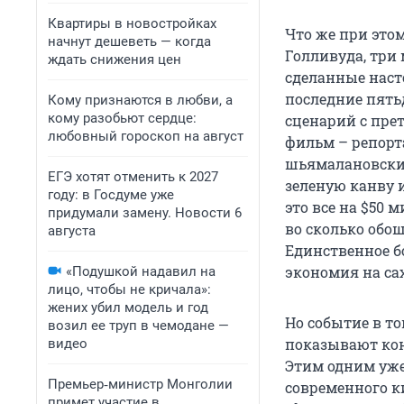
Квартиры в новостройках
Что же при это
начнут дешеветь — когда
Голливуда, три
ждать снижения цен
сделанные наст
последние пять
Кому признаются в любви, а
кому разобьют сердце:
сценарий с прет
любовный гороскоп на август
фильм – репорт
шьямалановски
ЕГЭ хотят отменить к 2027
зеленую канву и
году: в Госдуме уже
это все на $50 
придумали замену. Новости 6
во сколько обош
августа
Единственное б
экономия на сах
«Подушкой надавил на
лицо, чтобы не кричала»:
жених убил модель и год
Но событие в т
возил ее труп в чемодане —
показывают коне
видео
Этим одним уже
Премьер‑министр Монголии
современного к
примет участие в