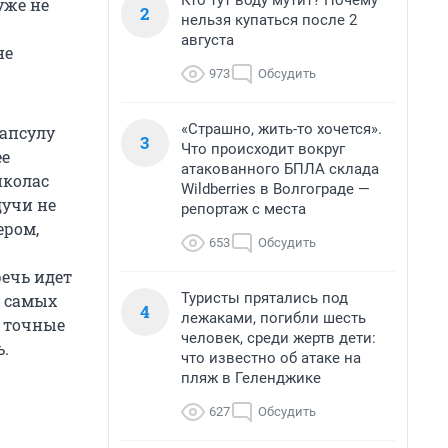
Кто тут воду мутит? Почему
уже не
2
нельзя купаться после 2
августа
не
973
Обсудить
«Страшно, жить-то хочется».
капсулу
3
Что происходит вокруг
ее
атакованного БПЛА склада
иколас
Wildberries в Волгограде —
дучи не
репортаж с места
ером,
653
Обсудить
речь идет
Туристы прятались под
х самых
4
лежаками, погибли шесть
и точные
человек, среди жертв дети:
.
что известно об атаке на
пляж в Геленджике
627
Обсудить