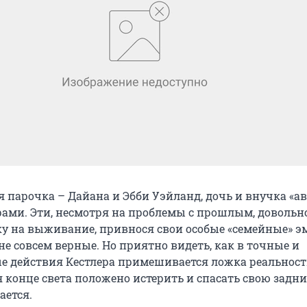
я парочка – Дайана и Эбби Уэйланд, дочь и внучка «а
ами. Эти, несмотря на проблемы с прошлым, довольн
ку на выживание, привнося свои особые «семейные» э
не совсем верные. Но приятно видеть, как в точные и
е действия Кестлера примешивается ложка реальност
конце света положено истерить и спасать свою задни
ается.