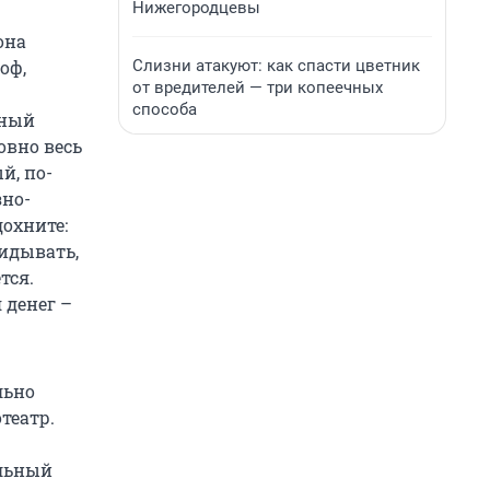
Нижегородцевы
она
Слизни атакуют: как спасти цветник
оф,
от вредителей — три копеечных
способа
чный
овно весь
й, по-
но-
дохните:
кидывать,
тся.
 денег –
льно
театр.
альный