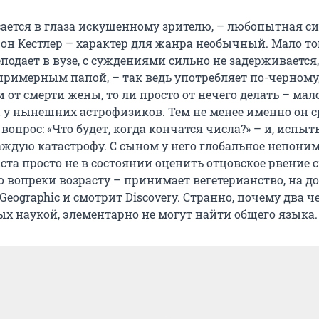
осается в глаза искушенному зрителю, – любопытная с
он Кестлер – характер для жанра необычный. Мало тог
подает в вузе, с суждениями сильно не задерживается,
примерным папой, – так ведь употребляет по-черному
и от смерти жены, то ли просто от нечего делать – мал
 у нынешних астрофизиков. Тем не менее именно он с
вопрос: «Что будет, когда кончатся числа?» – и, испы
каждую катастрофу. С сыном у него глобальное непоним
аста просто не в состоянии оценить отцовское рвение 
о вопреки возрасту – принимает вегетерианство, на до
 Geographic и смотрит Discovery. Странно, почему два ч
ых наукой, элементарно не могут найти общего языка.