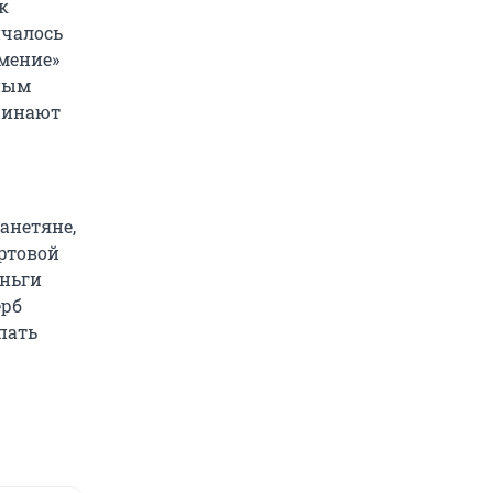
к
нчалось
амение»
нным
чинают
анетяне,
ертовой
еньги
ерб
пать