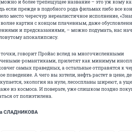
(можно и более трепещущее название – это уж кому ка
дь если прежде в подобного рода фильмах либо все ко
мело место чересчур нереалистичное исполнение, «Зн
 волне картин с концом плачевным, даже обусловле
ниями и предсказаниями, – можно подумать, нас на
словутому апокалипсису.
о точки, говорит Пройас вслед за многочисленными
учеными-романтиками, прилетят как минимум инопл
 ковчег самых праведных, а остальные отправятся к ч
ое поведение. А чего вы хотели, нефть растет в цене, д
купается, экология на нуле, лесосплавы ширеют, а ущ
аже из космоса. И поверьте, уже слишком поздно поку
аться от полиэтилена.
а СЛАДНИКОВА