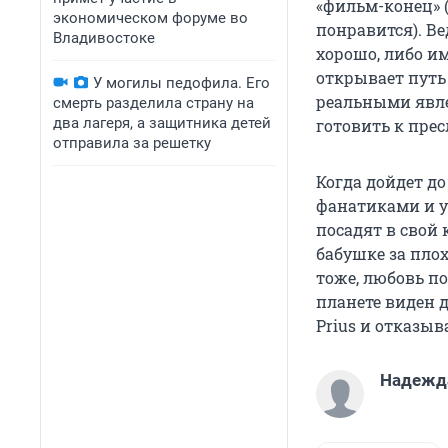
«фильм-конец» 
экономическом форуме во
понравится). Ве
Владивостоке
хорошо, либо и
открывает путь
У могилы педофила. Его
реальными явле
смерть разделила страну на
два лагеря, а защитника детей
готовить к пре
отправила за решетку
Когда дойдет д
фанатиками и 
посадят в свой
бабушке за плох
тоже, любовь по
планете виден д
Prius и отказыв
Надежд