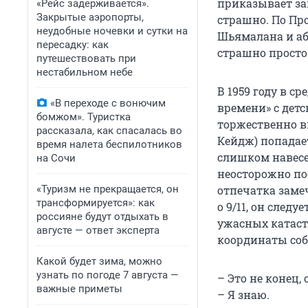
приказывает зав
«Рейс задерживается».
Закрытые аэропорты,
страшно. По Пр
неудобные ночевки и сутки на
Шьямалана и аб
пересадку: как
страшно просто 
путешествовать при
нестабильном небе
В 1959 году в 
«В переходе с вонючим
времени» с дет
бомжом». Туристка
торжественно в
рассказала, как спасалась во
Кейдж) попадае
время налета беспилотников
слишком навесел
на Сочи
неосторожно по
«Туризм не прекращается, он
отпечатка замеч
трансформируется»: как
о 9/11, он след
россияне будут отдыхать в
ужасных катаст
августе — ответ эксперта
координаты соб
Какой будет зима, можно
узнать по погоде 7 августа —
– Это не конец,
важные приметы
– Я знаю.