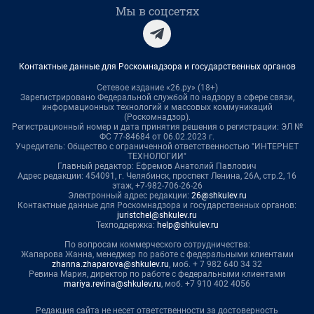
Мы в соцсетях
Контактные данные для Роскомнадзора и государственных органов
Сетевое издание «26.ру» (18+)
Зарегистрировано Федеральной службой по надзору в сфере связи,
информационных технологий и массовых коммуникаций
(Роскомнадзор).
Регистрационный номер и дата принятия решения о регистрации: ЭЛ №
ФС 77-84684 от 06.02.2023 г.
Учредитель: Общество с ограниченной ответственностью "ИНТЕРНЕТ
ТЕХНОЛОГИИ"
Главный редактор: Ефремов Анатолий Павлович
Адрес редакции: 454091, г. Челябинск, проспект Ленина, 26А, стр.2, 16
этаж, +7-982-706-26-26
Электронный адрес редакции:
26@shkulev.ru
Контактные данные для Роскомнадзора и государственных органов:
juristchel@shkulev.ru
Техподдержка:
help@shkulev.ru
По вопросам коммерческого сотрудничества:
Жапарова Жанна, менеджер по работе с федеральными клиентами
zhanna.zhaparova@shkulev.ru
, моб. + 7 982 640 34 32
Ревина Мария, директор по работе с федеральными клиентами
mariya.revina@shkulev.ru
, моб. +7 910 402 4056
Редакция сайта не несет ответственности за достоверность