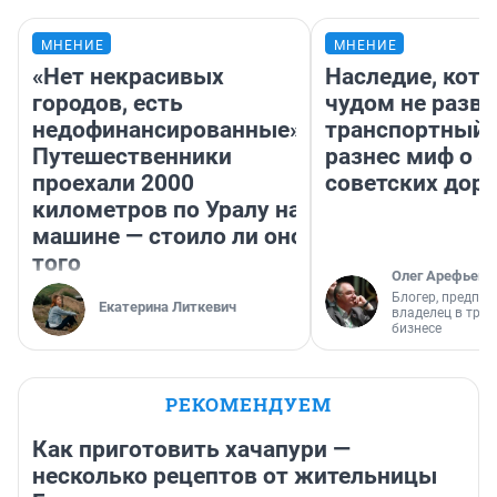
МНЕНИЕ
МНЕНИЕ
«Нет некрасивых
Наследие, кото
городов, есть
чудом не разва
недофинансированные».
транспортный 
Путешественники
разнес миф о 
проехали 2000
советских доро
километров по Уралу на
машине — стоило ли оно
того
Олег Арефьев
Блогер, предпри
Екатерина Литкевич
владелец в тра
бизнесе
РЕКОМЕНДУЕМ
Как приготовить хачапури —
несколько рецептов от жительницы