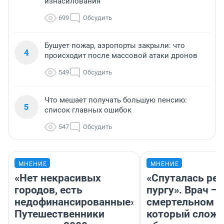
изнасилования
699
Обсудить
Бушует пожар, аэропорты закрыли: что
4
происходит после массовой атаки дронов
549
Обсудить
Что мешает получать большую пенсию:
5
список главных ошибок
547
Обсудить
МНЕНИЕ
МНЕНИЕ
«Нет некрасивых
«Спуталась реч
городов, есть
пургу». Врач — 
недофинансированные».
смертельном д
Путешественники
который слож