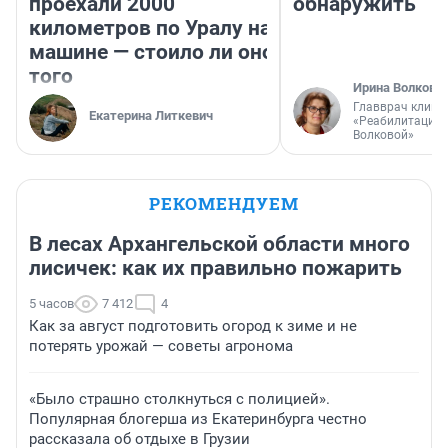
проехали 2000
обнаружить
километров по Уралу на
машине — стоило ли оно
того
Ирина Волкова
Главврач клини
Екатерина Литкевич
«Реабилитация 
Волковой»
РЕКОМЕНДУЕМ
В лесах Архангельской области много
лисичек: как их правильно пожарить
5 часов
7 412
4
Как за август подготовить огород к зиме и не
потерять урожай — советы агронома
«Было страшно столкнуться с полицией».
Популярная блогерша из Екатеринбурга честно
рассказала об отдыхе в Грузии