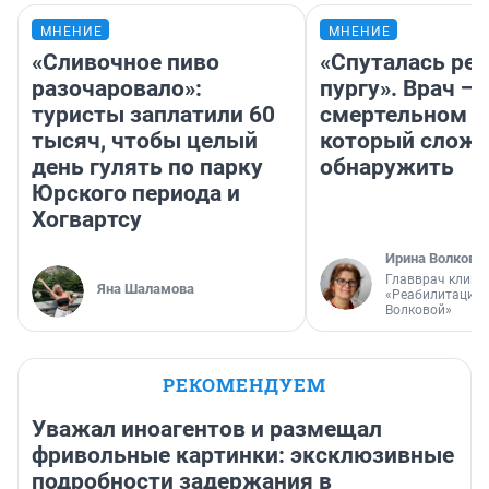
МНЕНИЕ
МНЕНИЕ
«Сливочное пиво
«Спуталась реч
разочаровало»:
пургу». Врач — 
туристы заплатили 60
смертельном д
тысяч, чтобы целый
который слож
день гулять по парку
обнаружить
Юрского периода и
Хогвартсу
Ирина Волкова
Главврач клини
Яна Шаламова
«Реабилитация 
Волковой»
РЕКОМЕНДУЕМ
Уважал иноагентов и размещал
фривольные картинки: эксклюзивные
подробности задержания в