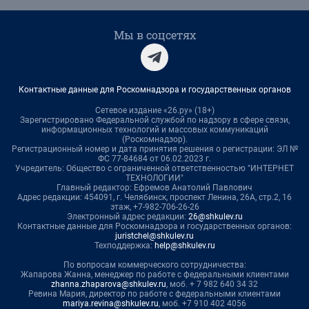
Мы в соцсетях
Контактные данные для Роскомнадзора и государственных органов
Сетевое издание «26.ру» (18+)
Зарегистрировано Федеральной службой по надзору в сфере связи,
информационных технологий и массовых коммуникаций
(Роскомнадзор).
Регистрационный номер и дата принятия решения о регистрации: ЭЛ №
ФС 77-84684 от 06.02.2023 г.
Учредитель: Общество с ограниченной ответственностью "ИНТЕРНЕТ
ТЕХНОЛОГИИ"
Главный редактор: Ефремов Анатолий Павлович
Адрес редакции: 454091, г. Челябинск, проспект Ленина, 26А, стр.2, 16
этаж, +7-982-706-26-26
Электронный адрес редакции:
26@shkulev.ru
Контактные данные для Роскомнадзора и государственных органов:
juristchel@shkulev.ru
Техподдержка:
help@shkulev.ru
По вопросам коммерческого сотрудничества:
Жапарова Жанна, менеджер по работе с федеральными клиентами
zhanna.zhaparova@shkulev.ru
, моб. + 7 982 640 34 32
Ревина Мария, директор по работе с федеральными клиентами
mariya.revina@shkulev.ru
, моб. +7 910 402 4056