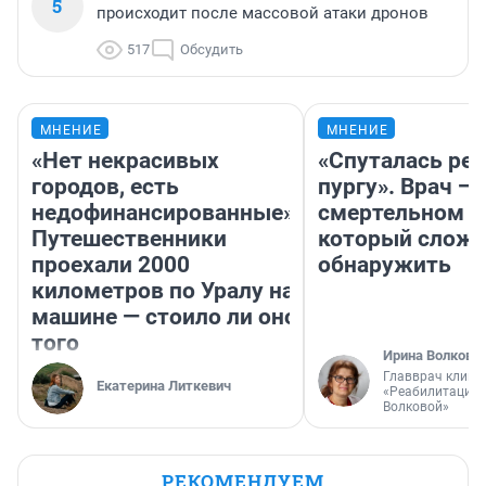
5
происходит после массовой атаки дронов
517
Обсудить
МНЕНИЕ
МНЕНИЕ
«Нет некрасивых
«Спуталась реч
городов, есть
пургу». Врач — 
недофинансированные».
смертельном д
Путешественники
который слож
проехали 2000
обнаружить
километров по Уралу на
машине — стоило ли оно
того
Ирина Волкова
Главврач клини
Екатерина Литкевич
«Реабилитация 
Волковой»
РЕКОМЕНДУЕМ