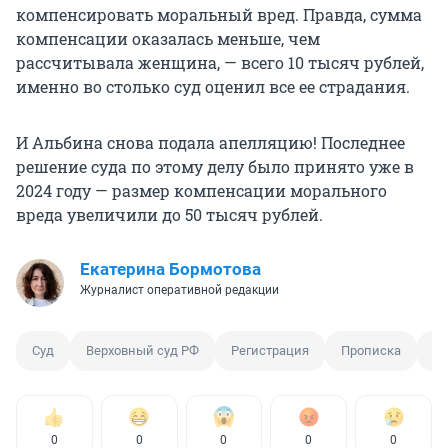
компенсировать моральный вред. Правда, сумма
компенсации оказалась меньше, чем
рассчитывала женщина, — всего 10 тысяч рублей,
именно во столько суд оценил все ее страдания.
И Альбина снова подала апелляцию! Последнее
решение суда по этому делу было принято уже в
2024 году — размер компенсации морального
вреда увеличили до 50 тысяч рублей.
Екатерина Бормотова
Журналист оперативной редакции
Суд
Верховный суд РФ
Регистрация
Прописка
Вр
0
0
0
0
0