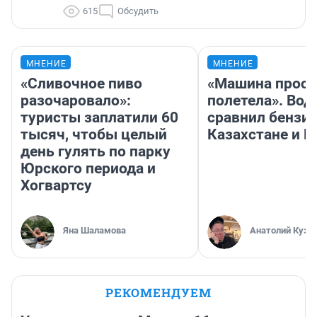
615
Обсудить
МНЕНИЕ
МНЕНИЕ
«Сливочное пиво
«Машина прост
разочаровало»:
полетела». Вод
туристы заплатили 60
сравнил бензин
тысяч, чтобы целый
Казахстане и Р
день гулять по парку
Юрского периода и
Хогвартсу
Яна Шаламова
Анатолий Кузн
РЕКОМЕНДУЕМ