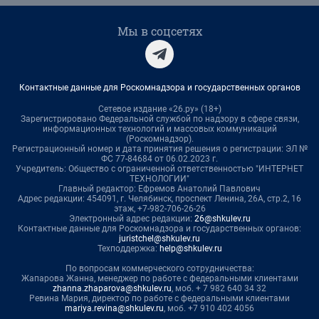
Мы в соцсетях
Контактные данные для Роскомнадзора и государственных органов
Сетевое издание «26.ру» (18+)
Зарегистрировано Федеральной службой по надзору в сфере связи,
информационных технологий и массовых коммуникаций
(Роскомнадзор).
Регистрационный номер и дата принятия решения о регистрации: ЭЛ №
ФС 77-84684 от 06.02.2023 г.
Учредитель: Общество с ограниченной ответственностью "ИНТЕРНЕТ
ТЕХНОЛОГИИ"
Главный редактор: Ефремов Анатолий Павлович
Адрес редакции: 454091, г. Челябинск, проспект Ленина, 26А, стр.2, 16
этаж, +7-982-706-26-26
Электронный адрес редакции:
26@shkulev.ru
Контактные данные для Роскомнадзора и государственных органов:
juristchel@shkulev.ru
Техподдержка:
help@shkulev.ru
По вопросам коммерческого сотрудничества:
Жапарова Жанна, менеджер по работе с федеральными клиентами
zhanna.zhaparova@shkulev.ru
, моб. + 7 982 640 34 32
Ревина Мария, директор по работе с федеральными клиентами
mariya.revina@shkulev.ru
, моб. +7 910 402 4056