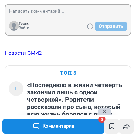
Гость
Отправить
Войти
Новости СМИ2
ТОП 5
«Последнюю в жизни четверть
1
закончил лишь с одной
четверкой». Родители
рассказали про сына, который
всю жизнь боролся с раком
0
3 719
Обсудить
Комментарии