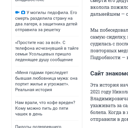
смерти его деду
вколола пожило
У могилы педофила. Его
дальнейшем — с
смерть разделила страну на
два лагеря, а защитника детей
Мы побеседовал
отправила за решетку
самую сиделку, 
«Простите нас за всё». С
судилась с посл
телефона исчезнувшей в тайге
повторных медэк
семьи Усольцевых пришло
Подробности — 
леденящее душу сообщение
«Меня годами преследует
Сайт знаком
бывшая любовница мужа: она
портит жилье и угрожает».
Эта история на
Реальная история
2021 году Никол
Владимировича 
Нам врали, что кофе вреден?
ухаживать за са
Кому можно пить до пяти
болела. Когда 
чашек в день
отправили в дом
Пилоты потерпевшего