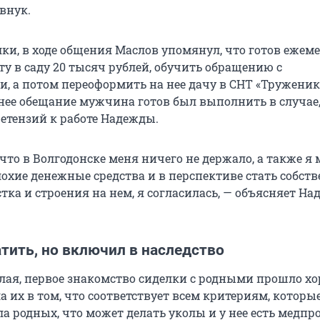
 внук.
лки, в ходе общения Маслов упомянул, что готов ежем
ту в саду 20 тысяч рублей, обучить обращению с
, а потом переоформить на нее дачу в СНТ «Труженик
днее обещание мужчина готов был выполнить в случае,
ретензий к работе Надежды.
, что в Волгодонске меня ничего не держало, а также я 
лохие денежные средства и в перспективе стать собст
тка и строения на нем, я согласилась, — объясняет На
тить, но включил в наследство
лая, первое знакомство сиделки с родными прошло хо
 их в том, что соответствует всем критериям, которы
ла родных, что может делать уколы и у нее есть медпр