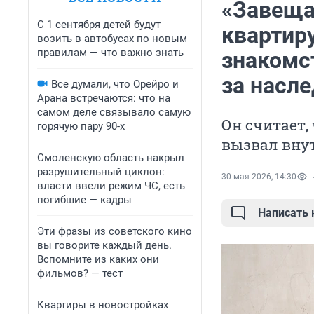
«Завещал
С 1 сентября детей будут
квартиру
возить в автобусах по новым
правилам — что важно знать
знакомст
за насл
Все думали, что Орейро и
Арана встречаются: что на
самом деле связывало самую
Он считает,
горячую пару 90-х
вызвал вну
Смоленскую область накрыл
разрушительный циклон:
30 мая 2026, 14:30
власти ввели режим ЧС, есть
погибшие — кадры
Написать
Эти фразы из советского кино
вы говорите каждый день.
Вспомните из каких они
фильмов? — тест
Квартиры в новостройках