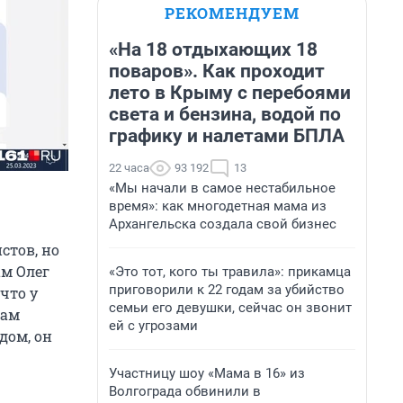
РЕКОМЕНДУЕМ
«На 18 отдыхающих 18
поваров». Как проходит
лето в Крыму с перебоями
света и бензина, водой по
графику и налетами БПЛА
22 часа
93 192
13
«Мы начали в самое нестабильное
время»: как многодетная мама из
Архангельска создала свой бизнес
стов, но
ам Олег
«Это тот, кого ты травила»: прикамца
приговорили к 22 годам за убийство
что у
семьи его девушки, сейчас он звонит
вам
ей с угрозами
дом, он
Участницу шоу «Мама в 16» из
Волгограда обвинили в