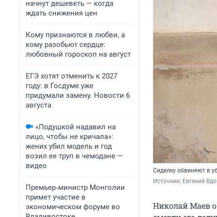
начнут дешеветь — когда
ждать снижения цен
Кому признаются в любви, а
кому разобьют сердце:
любовный гороскоп на август
ЕГЭ хотят отменить к 2027
году: в Госдуме уже
придумали замену. Новости 6
августа
«Подушкой надавил на
лицо, чтобы не кричала»:
жених убил модель и год
возил ее труп в чемодане —
видео
Сиделку обвиняют в у
Источник: 
Евгений Вдо
Премьер‑министр Монголии
примет участие в
Николай Маев о
экономическом форуме во
Владивостоке