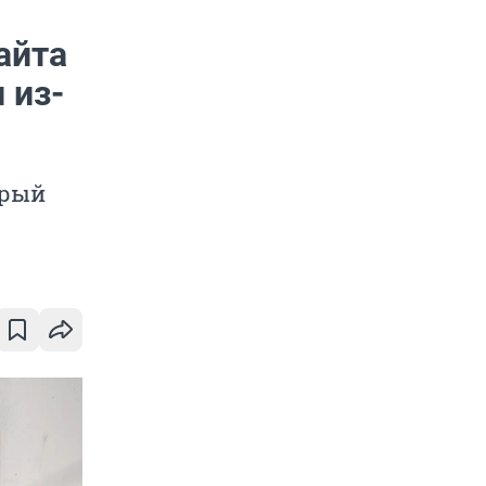
айта
 из-
орый