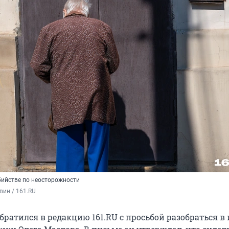
бийстве по неосторожности
вин / 161.RU
братился в редакцию 161.RU с просьбой разобраться в