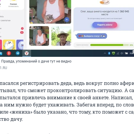
 Правда, упоминаний о даче тут не видно
1.RU
асался регистрировать деда, ведь вокруг полно афери
итывал, что сможет проконтролировать ситуацию. А с
ытался привлечь внимание к своей анкете. Написал, 
 за ним нужно будет ухаживать. Забегая вперед, по сло
иле «жениха» было указано, что тому, кто поможет с са
ство дачу.