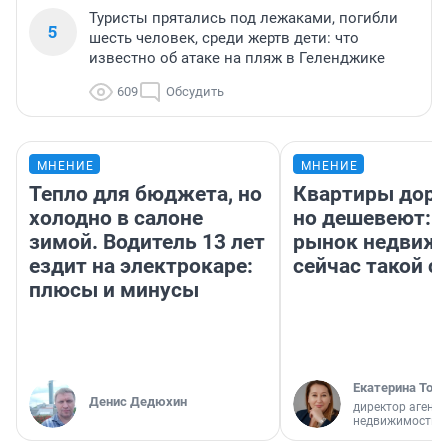
Туристы прятались под лежаками, погибли
5
шесть человек, среди жертв дети: что
известно об атаке на пляж в Геленджике
609
Обсудить
МНЕНИЕ
МНЕНИЕ
Тепло для бюджета, но
Квартиры дор
холодно в салоне
но дешевеют: 
зимой. Водитель 13 лет
рынок недвиж
ездит на электрокаре:
сейчас такой 
плюсы и минусы
Екатерина Торо
Денис Дедюхин
директор агентс
недвижимости