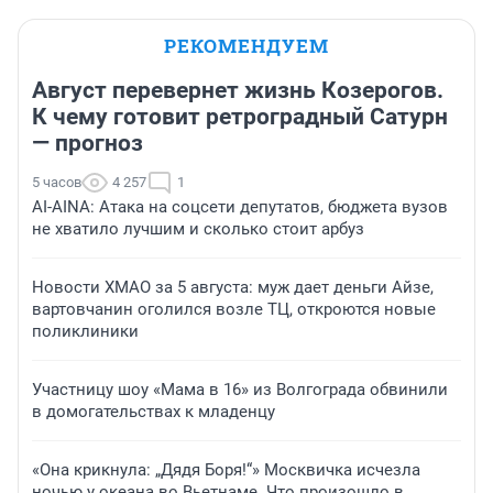
РЕКОМЕНДУЕМ
Август перевернет жизнь Козерогов.
К чему готовит ретроградный Сатурн
— прогноз
5 часов
4 257
1
AI-AINA: Атака на соцсети депутатов, бюджета вузов
не хватило лучшим и сколько стоит арбуз
Новости ХМАО за 5 августа: муж дает деньги Айзе,
вартовчанин оголился возле ТЦ, откроются новые
поликлиники
Участницу шоу «Мама в 16» из Волгограда обвинили
в домогательствах к младенцу
«Она крикнула: „Дядя Боря!“» Москвичка исчезла
ночью у океана во Вьетнаме. Что произошло в