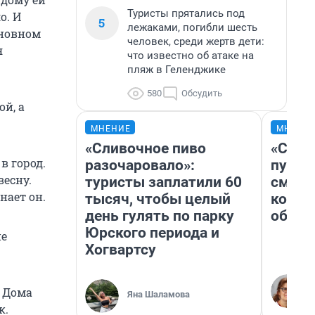
Туристы прятались под
о. И
5
лежаками, погибли шесть
сновном
человек, среди жертв дети:
я
что известно об атаке на
пляж в Геленджике
580
Обсудить
й, а
МНЕНИЕ
МНЕНИ
«Сливочное пиво
«Спут
в город.
разочаровало»:
пургу»
весну.
туристы заплатили 60
смерт
нает он.
тысяч, чтобы целый
котор
день гулять по парку
обнар
Юрского периода и
не
Хогвартсу
. Дома
Яна Шаламова
к.