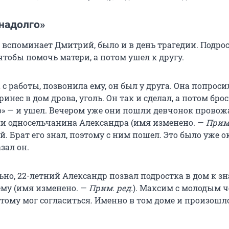
енадолго»
к вспоминает Дмитрий, было и в день трагедии. Подро
тобы помочь матери, а потом ушел к другу.
 работы, позвонила ему, он был у друга. Она попроси
инес в дом дрова, уголь. Он так и сделал, а потом брос
о» — и ушел. Вечером уже они пошли девчонок провож
ли односельчанина Александра (имя изменено. —
Прим.
ой. Брат его знал, поэтому с ним пошел. Это было уже о
зал он.
но, 22-летний Александр позвал подростка в дом к з
ему (имя изменено. —
Прим. ред.
). Максим с молодым 
этому мог согласиться. Именно в том доме и произошл