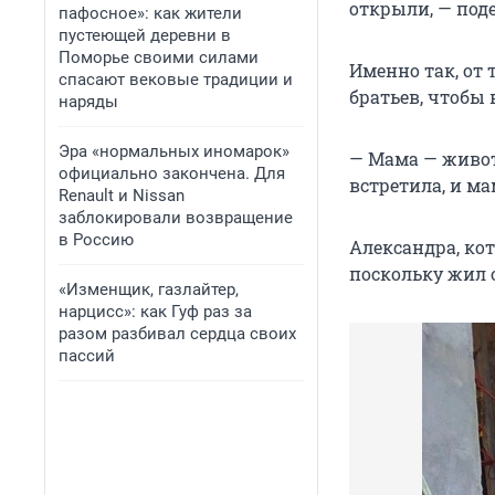
открыли, — под
пафосное»: как жители
пустеющей деревни в
Поморье своими силами
Именно так, от 
спасают вековые традиции и
братьев, чтобы 
наряды
Эра «нормальных иномарок»
— Мама — животн
официально закончена. Для
встретила, и ма
Renault и Nissan
заблокировали возвращение
в Россию
Александра, ко
поскольку жил 
«Изменщик, газлайтер,
нарцисс»: как Гуф раз за
разом разбивал сердца своих
пассий