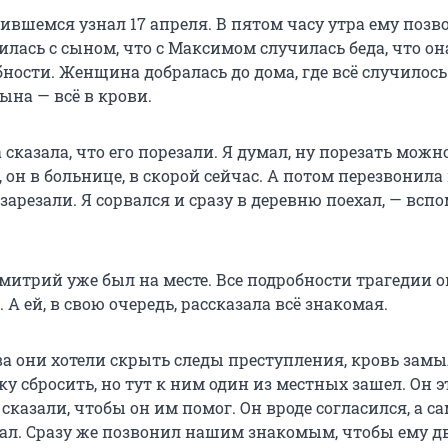
ившемся узнал 17 апреля. В пятом часу утра ему позв
илась с сыном, что с Максимом случилась беда, что о
ности. Женщина добралась до дома, где всё случилось
сына — всё в крови.
сказала, что его порезали. Я думал, ну порезать можно
 он в больнице, в скорой сейчас. А потом перезвонила
о зарезали. Я сорвался и сразу в деревню поехал, — всп
Дмитрий уже был на месте. Все подробности трагедии 
. А ей, в свою очередь, рассказала всё знакомая.
ва они хотели скрыть следы преступления, кровь замы
еку сбросить, но тут к ним один из местных зашел. Он э
 сказали, чтобы он им помог. Он вроде согласился, а са
жал. Сразу же позвонил нашим знакомым, чтобы ему д