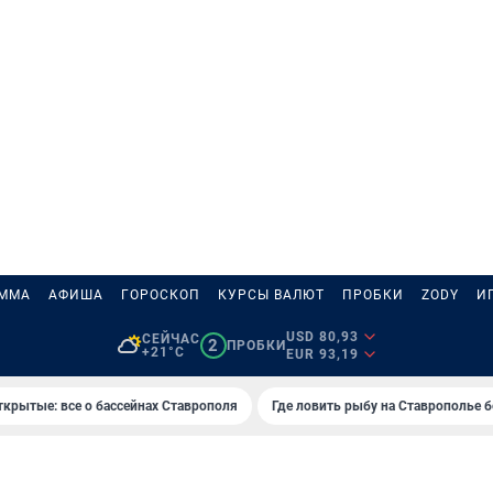
АММА
АФИША
ГОРОСКОП
КУРСЫ ВАЛЮТ
ПРОБКИ
ZODY
И
USD 80,93
СЕЙЧАС
2
ПРОБКИ
+21°C
EUR 93,19
ткрытые: все о бассейнах Ставрополя
Где ловить рыбу на Ставрополье 