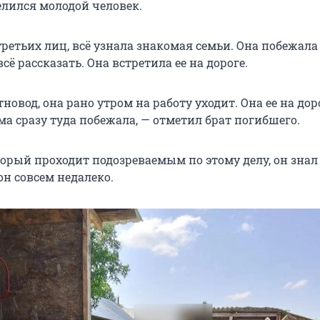
елился молодой человек.
третьих лиц, всё узнала знакомая семьи. Она побежала
всё рассказать. Она встретила ее на дороге.
овод, она рано утром на работу уходит. Она ее на дор
ма сразу туда побежала, — отметил брат погибшего.
торый проходит подозреваемым по этому делу, он знал
он совсем недалеко.