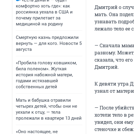
«Есть деньги — будет
комфортно хоть где»: как
Дмитрий о случ
россиянка уехала в США и
мать. Она подел
почему прилетает за
узнавать подроб
медициной на родину
лежало тело ее 
Смертную казнь предложили
вернуть — для кого. Новости 5
— Сначала мама 
августа
разному. Может,
сказала, что ег
«Пробила голову ковшиком,
Дмитрий.
била поленом». Жуткая
история набожной матери,
годами истязавшей
К девяти утра 
собственных детей
узнал от матери
Мать и бабушка отравили
четырех детей, чтобы они не
— После убийст
уехали к отцу, — тела
хотели тело в р
пролежали в квартире 13 дней
увидел, они ему
стеночке и сбе
«Оно настоящее, не