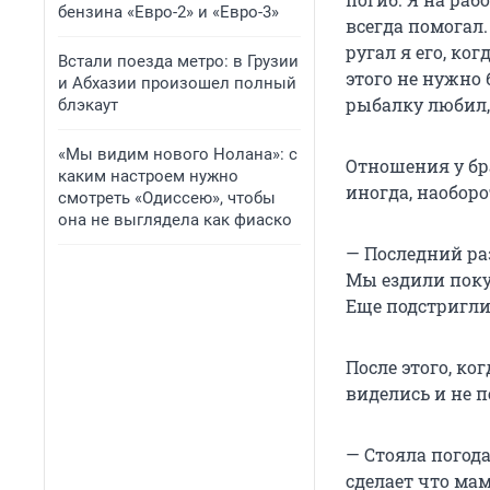
бензина «Евро-2» и «Евро-3»
всегда помогал.
ругал я его, ко
Встали поезда метро: в Грузии
этого не нужно 
и Абхазии произошел полный
рыбалку любил, 
блэкаут
«Мы видим нового Нолана»: с
Отношения у бр
каким настроем нужно
иногда, наоборо
смотреть «Одиссею», чтобы
она не выглядела как фиаско
— Последний раз
Мы ездили покуп
Еще подстригли 
После этого, ко
виделись и не 
— Стояла погода
сделает что мам