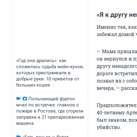
«Я к другу н
Именно так, ка
забежал домой ч
— Мама пришла с
он вернулся и пр
«Год они дрались»: как
другу ненадолг
сложилась судьба мейн-кунов,
которых пристраивали в
дороге встрети
добрые руки. 10 приветов от
позвал их с соб
больших кошек
вечера, — расска
Полыхающий фургон
Предположитель
мчал по встречке: главное о
пожаре в Ростове, где сгорели
40-летнему Арт
заправка и 21 припаркованная
был знаком, по
машина
убийство.