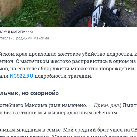
лку и мототехнику
ставлены родными Максима
айском крае произошло жестокое убийство подростка, 
регион. С мальчиком жестоко расправились в одном из
мов, на его теле обнаружили множество повреждений.
зали
NGS22.RU
подробности трагедии.
льчик, но озорной»
огибшего Максима (имя изменено. —
Прим. ред
.) Дми
 он был активным и жизнерадостным ребенком.
амым младшим в семье. Мой средний брат ушел на СВ
оте в другом регионе. Максим один с мамой остался, по