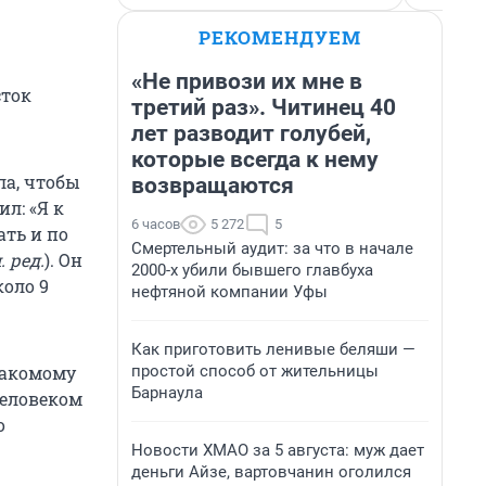
РЕКОМЕНДУЕМ
«Не привози их мне в
сток
третий раз». Читинец 40
лет разводит голубей,
которые всегда к нему
ла, чтобы
возвращаются
ил: «Я к
6 часов
5 272
5
ать и по
Смертельный аудит: за что в начале
 ред.
). Он
2000-х убили бывшего главбуха
коло 9
нефтяной компании Уфы
Как приготовить ленивые беляши —
простой способ от жительницы
накомому
Барнаула
человеком
о
Новости ХМАО за 5 августа: муж дает
деньги Айзе, вартовчанин оголился