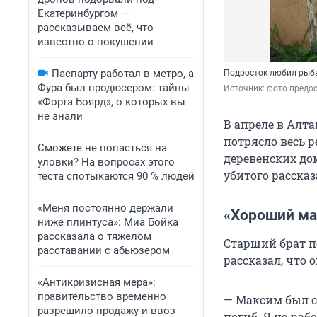
Екатеринбургом —
рассказываем всё, что
известно о покушении
Паспарту работал в метро, а
Подросток любил рыба
Фура был продюсером: тайны
Источник: 
фото предо
«Форта Боярд», о которых вы
не знали
В апреле в Алт
потрясло весь 
Сможете не попасться на
деревенских до
уловки? На вопросах этого
убитого расска
теста спотыкаются 90 % людей
«Меня постоянно держали
«Хороший ма
ниже плинтуса»: Миа Бойка
рассказала о тяжелом
Старший брат п
расставании с абьюзером
рассказал, что
«Антикризисная мера»:
правительство временно
— Максим был с
разрешило продажу и ввоз
погиб. Я на раб