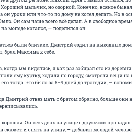
 Хороший мальчик, но озорной. Конечно, всякое бывал
гда он уроки или что-то по дому не хотел делать. Но в о
было. Он сам чаще всего всё делал. А в свободное врем
на мопеде катался, — поделился он.
атьев были близкие. Дмитрий ездил на выходные домо
т, брал Максима к себе.
, когда мы виделись, я как раз забирал его из деревни 
али ему куртку, ходили по городу, смотрели вещи на 
его тогда. Это было за 8–9 дней до трагедии, — вспоми
гда Дмитрий отвез мать с братом обратно, больше они 
переписывались.
 хорошая. Он весь день на улице с друзьями пропадал
а скажет, и опять на улицу, — добавил молодой челове