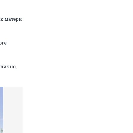
 к матери
оге
 лично,