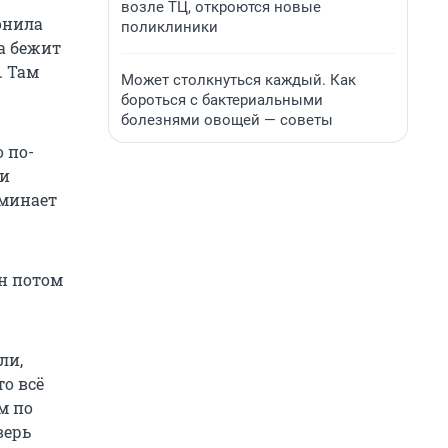
возле ТЦ, откроются новые
онила
поликлиники
на бежит
. Там
Может столкнуться каждый. Как
бороться с бактериальными
болезнями овощей — советы
 по-
 и
оминает
он потом
ли,
то всё
м по
верь