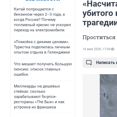
«Насчит
Китай попрощается с
убитого 
бензином через 2–3 года, а
когда Россия? Почему
трагеди
топливный кризис не ускорил
переход на электромобили
Проститься
«Помойка с дикими ценами».
Туристка поделилась личным
16 мая 2026, 17:00
опытом отдыха в Геленджике
Написать
Что мешает получать большую
пенсию: список главных
ошибок
Миллиарды на дешевых
стейках: сколько
зарабатывают fix-price-
рестораны «The Бык» и как
устроена их франшиза