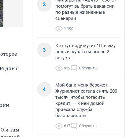
Фильтры на «Авито Работе»
2
помогут выбрать вакансии
по разные жизненные
сценарии
1 190
Кто тут воду мутит? Почему
3
нельзя купаться после 2
которое
августа
 Родные
952
Обсудить
Мой банк меня бережет.
4
Журналист хотела снять 200
тысяч, чтобы погасить
кредит, — к ней домой
трий
приехала служба
безопасности
617
Обсудить
О и там
 дому ей