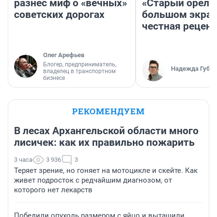
разнес миф о «вечных»
«Старый орел» 
советских дорогах
большом экран
честная рецен
Олег Арефьев
Блогер, предприниматель,
Надежда Губар
владелец в транспортном
бизнесе
РЕКОМЕНДУЕМ
В лесах Архангельской области много
лисичек: как их правильно пожарить
3 часа
3 936
3
Теряет зрение, но гоняет на мотоцикле и скейте. Как
живет подросток с редчайшим диагнозом, от
которого нет лекарств
Победили опухоль размером с яйцо и вытащили