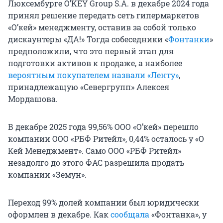
Люксембурге O’KEY Group S.A. в декабре 2024 года
принял решение передать сеть гипермаркетов
«О’кей» менеджменту, оставив за собой только
дискаунтеры «ДА!» Тогда собеседники «
Фонтанки
»
предположили, что это первый этап для
подготовки активов к продаже, а наиболее
вероятным покупателем назвали «Ленту»
,
принадлежащую «Севергрупп» Алексея
Мордашова.
В декабре 2025 года 99,56% ООО «О’кей» перешло
компании ООО «РБФ Ритейл», 0,44% осталось у «О
Кей Менеджмент». Само ООО «РБФ Ритейл»
незадолго до этого ФАС разрешила продать
компании «Земун».
Переход 99% долей компании был юридически
оформлен в декабре. Как
сообщала
«Фонтанка», у