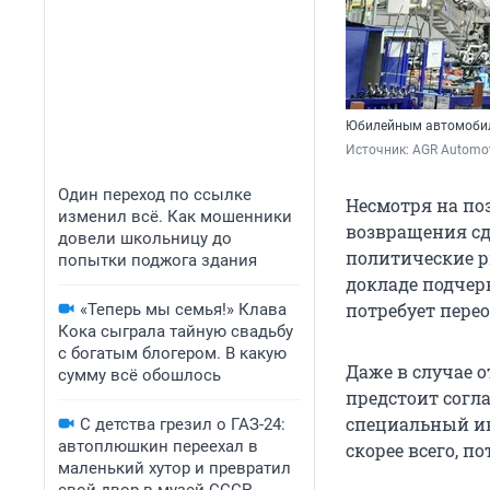
Юбилейным автомобилем
Источник: 
AGR Automot
Один переход по ссылке
Несмотря на по
изменил всё. Как мошенники
возвращения сд
довели школьницу до
политические р
попытки поджога здания
докладе подчер
потребует пере
«Теперь мы семья!» Клава
Кока сыграла тайную свадьбу
с богатым блогером. В какую
Даже в случае 
сумму всё обошлось
предстоит согл
специальный ин
С детства грезил о ГАЗ-24:
автоплюшкин переехал в
скорее всего, п
маленький хутор и превратил