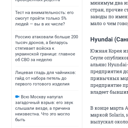
минимум два им
стран, прочие с
Тест на внимательность: его
заводы по имен
смогут пройти только 5%
мало о чем гово
людей — вы в их числе?
Россию атаковали больше 200
Hyundai (Сан
тысяч дронов, а Беларусь
стягивает войска к
Южная Корея из
украинской границе: главное
Сеуле опублико
об СВО за неделю
альянс Hyundai
предприятия до
Лицевая гладь для чайников:
привычных моде
гайд от набора петель до
первого готового изделия
предприятие пр
владеет бывшим
Всю Москву напугал
загадочный взрыв: его звук
В конце марта 
слышали везде, а причина
неизвестна. Что это могло
маркой Solaris,
быть
выпускал около 