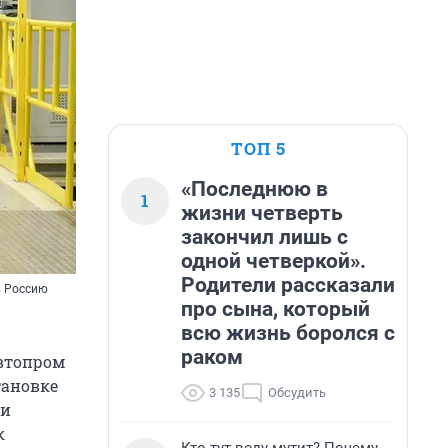
ТОП 5
«Последнюю в
1
жизни четверть
закончил лишь с
одной четверкой».
Родители рассказали
в Россию
про сына, который
всю жизнь боролся с
раком
автопром
тановке
3 135
Обсудить
ли
к