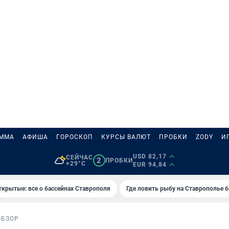
АММА
АФИША
ГОРОСКОП
КУРСЫ ВАЛЮТ
ПРОБКИ
ZODY
И
USD 82,17
СЕЙЧАС
2
ПРОБКИ
+29°C
EUR 94,84
ткрытые: все о бассейнах Ставрополя
Где ловить рыбу на Ставрополье 
ОБЗОР