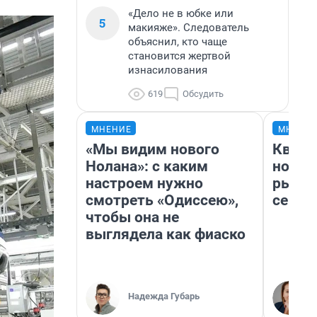
«Дело не в юбке или
5
макияже». Следователь
объяснил, кто чаще
становится жертвой
изнасилования
619
Обсудить
МНЕНИЕ
МНЕНИ
«Мы видим нового
Кварт
Нолана»: с каким
но де
настроем нужно
рынок
смотреть «Одиссею»,
сейча
чтобы она не
выглядела как фиаско
Надежда Губарь