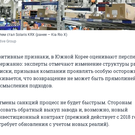
 стал Solaris KRX (ранее — Kia Rio X)
ive Group
зитивные признаки, в Южной Корее оценивают персп
ержанно: эксперты отмечают изменение структуры р
иски, призывая компании проявлять особую осторожн
кивается, что возвращение не может быть прямолин
осмысления подходов.
отмены санкций процесс не будет быстрым. Сторонам
асовать обратный выкуп завода и, возможно, новый
вестиционный контракт (прежний действует с 2018 го
отребует обновления с учетом новых реалий).