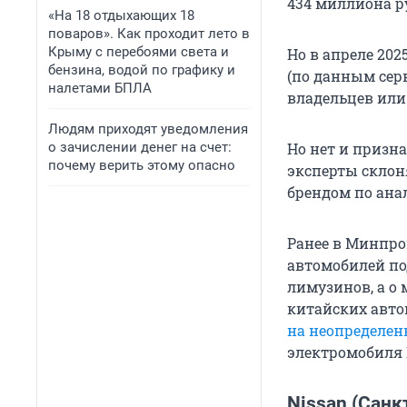
434 миллиона р
«На 18 отдыхающих 18
поваров». Как проходит лето в
Крыму с перебоями света и
Но в апреле 20
бензина, водой по графику и
(по данным сер
налетами БПЛА
владельцев или
Людям приходят уведомления
о зачислении денег на счет:
Но нет и призн
почему верить этому опасно
эксперты склоня
брендом по анал
Ранее в Минпро
автомобилей по
лимузинов, а о 
китайских авто
на неопределен
электромобиля 
Nissan (Санк