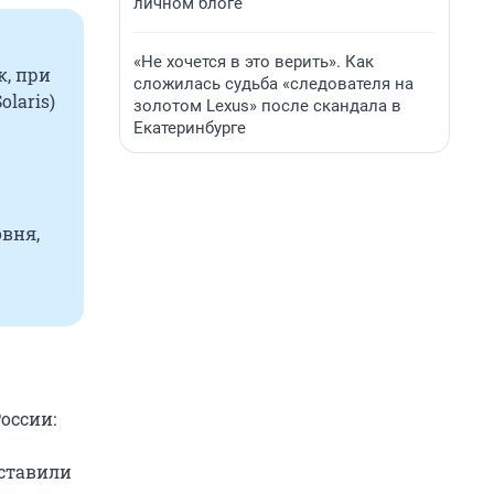
личном блоге
«Не хочется в это верить». Как
к, при
сложилась судьба «следователя на
laris)
золотом Lexus» после скандала в
Екатеринбурге
овня,
оссии:
оставили