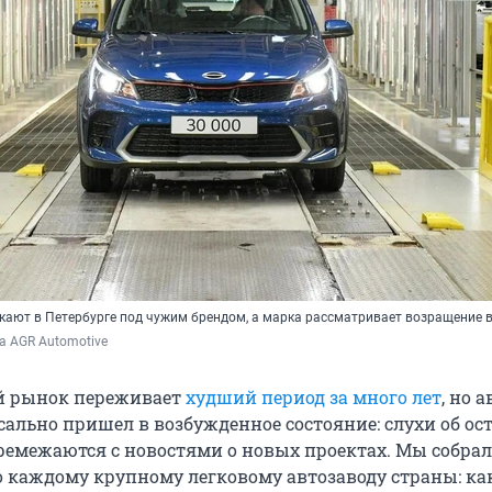
кают в Петербурге под чужим брендом, а марка рассматривает возращение 
а AGR Automotive
 рынок переживает
худший период за много лет
, но 
сально пришел в возбужденное состояние: слухи об ос
ремежаются с новостями о новых проектах. Мы собра
каждому крупному легковому автозаводу страны: ка