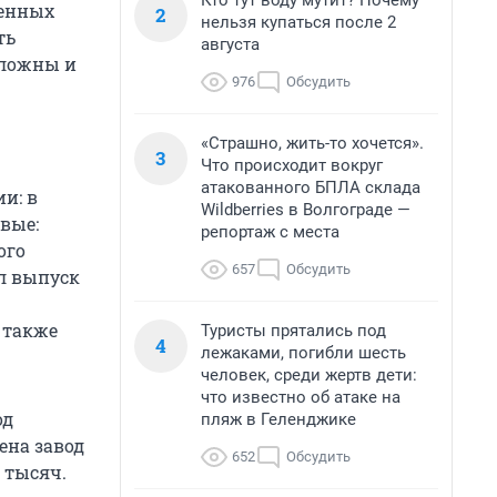
Кто тут воду мутит? Почему
венных
2
нельзя купаться после 2
ть
августа
сложны и
976
Обсудить
«Страшно, жить-то хочется».
3
Что происходит вокруг
атакованного БПЛА склада
и: в
Wildberries в Волгограде —
вые:
репортаж с места
ого
657
Обсудить
ил выпуск
 также
Туристы прятались под
4
лежаками, погибли шесть
человек, среди жертв дети:
что известно об атаке на
од
пляж в Геленджике
ена завод
652
Обсудить
 тысяч.