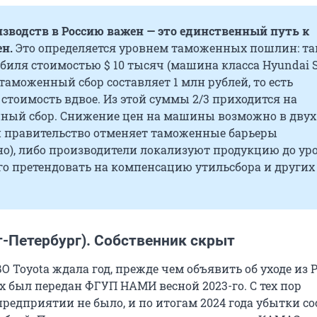
изводств в Россию важен — это единственный путь к
ен.
Это определяется уровнем таможенных пошлин: та
биля стоимостью $ 10 тысяч (машина класса Hyundai So
аможенный сбор составляет 1 млн рублей, то есть
стоимость вдвое. Из этой суммы 2/3 приходится на
ный сбор. Снижение цен на машины возможно в двух
ли правительство отменяет таможенные барьеры
о), либо производители локализуют продукцию до ур
о претендовать на компенсацию утильсбора и других
т-Петербург). Собственник скрыт
О Toyota ждала год, прежде чем объявить об уходе из Р
х был передан ФГУП НАМИ весной 2023-го. С тех пор
предприятии не было, и по итогам 2024 года убытки с