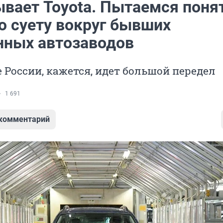
ывает Toyota. Пытаемся поня
ю суету вокруг бывших
нных автозаводов
 России, кажется, идет большой передел
1 691
 комментарий