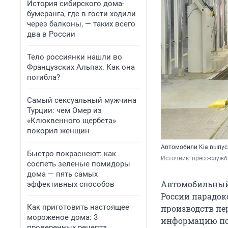
История сибирского дома-
бумеранга, где в гости ходили
через балконы, — таких всего
два в России
Тело россиянки нашли во
Французских Альпах. Как она
погибла?
Самый сексуальный мужчина
Турции: чем Омер из
«Клюквенного щербета»
покорил женщин
Автомобили Kia выпус
Быстро покраснеют: как
Источник: 
пресс-служб
соспеть зеленые помидоры
дома — пять самых
Автомобильный
эффективных способов
России парадок
Как приготовить настоящее
производств пе
мороженое дома: 3
информацию по 
проверенных рецепта