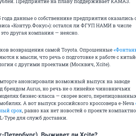
ублей. Предприятие на плаву поддерживает КАМАЗ.
25 года данные о собственнике предприятия оказались
виса «Контур.Фокус»): остался ли ФГУП НАМИ в числе
 это другая компания — неясно.
аков возвращения самой Toyota. Опрошенные
«Фонтан
ются к мысли, что речь о подготовке к работе с кита
огии с другими проектами (Москвич, Xcite).
мторге анонсировали возможный выпуск на заводе
д брендом Aurus, но речь не о линейке чиновничьих
моделях бизнес-класса — скорее всего, перелицованны
мобилях. А вот выпуск российского кроссовера e-Neva
ный срок
, равно как нет новостей о проекте компактно
L-Type для служб доставки.
т-Петербург). Выживет ли Xcite?