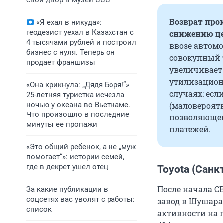
свой двор в музей СССР
Возврат про
«Я ехал в никуда»:
геодезист уехал в Казахстан с
снижению ц
4 тысячами рублей и построил
ввозе автомо
бизнес с нуля. Теперь он
совокупный т
продает франшизы
увеличивает 
утилизацион
«Она крикнула: „Дядя Боря!“»
случаях: ес
25-летняя туристка исчезла
ночью у океана во Вьетнаме.
(маловероятн
Что произошло в последние
позволяющег
минуты ее пропажи
платежей.
«Это общий ребенок, а не „муж
помогает“»: истории семей,
где в декрет ушел отец
Toyota (Санк
После начала СВ
За какие публикации в
соцсетях вас уволят с работы:
завод в Шушара
список
активности на 