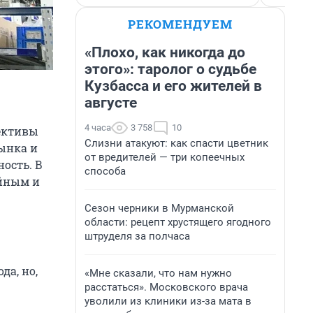
РЕКОМЕНДУЕМ
«Плохо, как никогда до
этого»: таролог о судьбе
Кузбасса и его жителей в
августе
4 часа
3 758
10
ективы
Слизни атакуют: как спасти цветник
ынка и
от вредителей — три копеечных
ость. В
способа
ейным и
Сезон черники в Мурманской
области: рецепт хрустящего ягодного
штруделя за полчаса
да, но,
«Мне сказали, что нам нужно
расстаться». Московского врача
уволили из клиники из-за мата в