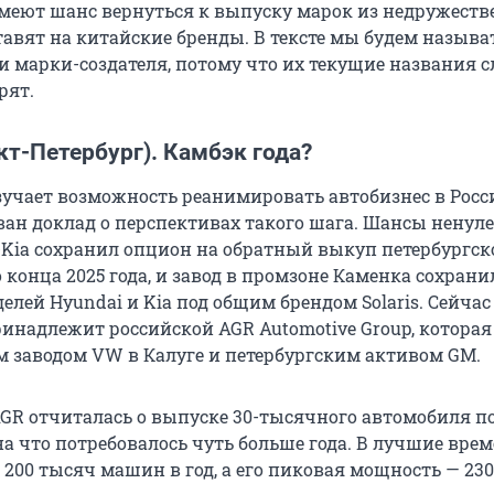
еют шанс вернуться к выпуску марок из недружест
тавят на китайские бренды. В тексте мы будем называ
и марки-создателя, потому что их текущие названия 
рят.
кт-Петербург). Камбэк года?
учает возможность реанимировать автобизнес в Росси
ван доклад о перспективах такого шага. Шансы ненуле
-Kia сохранил опцион на обратный выкуп петербургск
 конца 2025 года, и завод в промзоне Каменка сохран
лей Hyundai и Kia под общим брендом Solaris. Сейчас
инадлежит российской AGR Automotive Group, которая
 заводом VW в Калуге и петербургским активом GM.
AGR отчиталась о выпуске 30-тысячного автомобиля п
 на что потребовалось чуть больше года. В лучшие врем
200 тысяч машин в год, а его пиковая мощность — 230