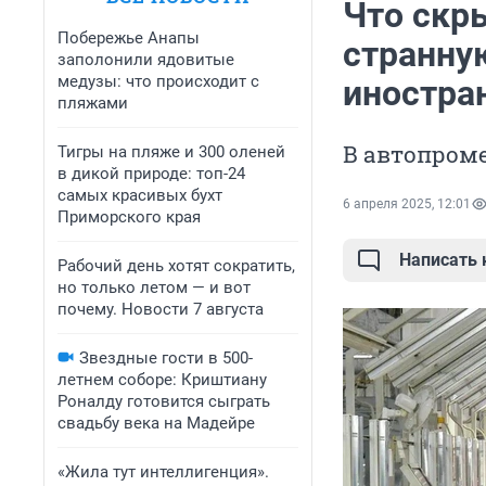
Что скр
Побережье Анапы
странну
заполонили ядовитые
медузы: что происходит с
иностра
пляжами
В автопроме
Тигры на пляже и 300 оленей
в дикой природе: топ-24
самых красивых бухт
6 апреля 2025, 12:01
Приморского края
Написать
Рабочий день хотят сократить,
но только летом — и вот
почему. Новости 7 августа
Звездные гости в 500-
летнем соборе: Криштиану
Роналду готовится сыграть
свадьбу века на Мадейре
«Жила тут интеллигенция».