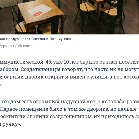
рча продумывает Светлана Пальчунова
Мурчим» / Vk.com
мунистической, 45, уже 10 лет скрыто от глаз посети
бором. Создательницы говорят, что часто их не могут
й барный дворик открыт и виден с улицы, а вот коток
.
о входом есть огромный надувной кот, а котокафе раз
 Первое помещение было в том же дворике, но дальше
осетители звонили создательницам, их приходилось з
 ручку».