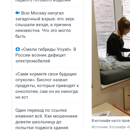
первого готового изделия
Всю Москву напугал
загадочный взрыв: его звук
слышали везде, а причина
неизвестна. Что это могло
быть
«Смели гибриды Voyah». В
России возник дефицит
электромобилей
«Сами кормите свои будущие
опухоли». Биолог назвал
продукты, которые приводят к
онкологии, сам он их никогда
не ест
Один переход по ссылке
изменил всё. Как мошенники
В котокафе часто пров
довели школьницу до
попытки поджога здания
Источник: 
Котокафе «