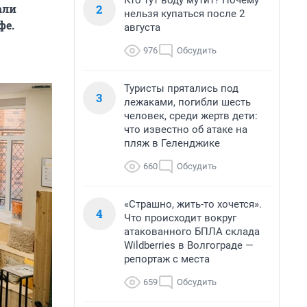
Кто тут воду мутит? Почему
2
али
нельзя купаться после 2
фе.
августа
976
Обсудить
Туристы прятались под
3
лежаками, погибли шесть
человек, среди жертв дети:
что известно об атаке на
пляж в Геленджике
660
Обсудить
«Страшно, жить-то хочется».
4
Что происходит вокруг
атакованного БПЛА склада
Wildberries в Волгограде —
репортаж с места
659
Обсудить