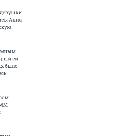
 девушки
ись: Анна
ескую
ломным
орый ей
ых было
есь
ером
SMM-
и