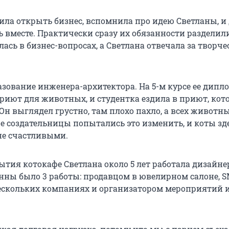
ила открыть бизнес, вспомнила про идею Светланы, и
ь вместе. Практически сразу их обязанности разделил
ась в бизнес-вопросах, а Светлана отвечала за творч
азование инженера-архитектора. На 5-м курсе ее дип
риют для животных, и студентка ездила в приют, кот
Он выглядел грустно, там плохо пахло, а всех животн
фе создательницы попытались это изменить, и коты зд
не счастливыми.
ытия котокафе Светлана около 5 лет работала дизайн
Анны было 3 работы: продавцом в ювелирном салоне, 
ескольких компаниях и организатором мероприятий 