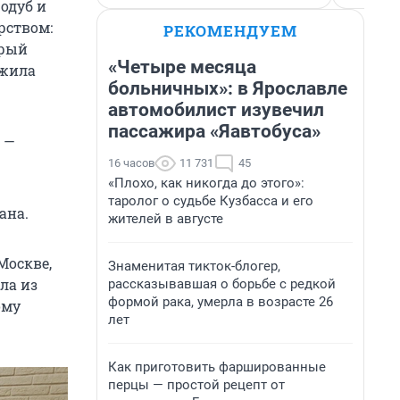
одуб и
рством:
РЕКОМЕНДУЕМ
орый
«Четыре месяца
ожила
больничных»: в Ярославле
автомобилист изувечил
пассажира «Яавтобуса»
, —
16 часов
11 731
45
«Плохо, как никогда до этого»:
таролог о судьбе Кузбасса и его
ана.
жителей в августе
Москве,
Знаменитая тикток-блогер,
ла из
рассказывавшая о борьбе с редкой
формой рака, умерла в возрасте 26
ому
лет
Как приготовить фаршированные
перцы — простой рецепт от