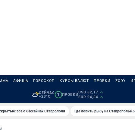
АММА
АФИША
ГОРОСКОП
КУРСЫ ВАЛЮТ
ПРОБКИ
ZODY
И
USD 82,17
СЕЙЧАС
1
ПРОБКИ
+23°C
EUR 94,84
ткрытые: все о бассейнах Ставрополя
Где ловить рыбу на Ставрополье 
И