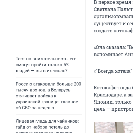
В первое время
Светлана Пальч
организовывали
существует и с
создать котокаф
«Она сказала:
"
В
вспоминает Анн
Тест на внимательность: его
смогут пройти только 5%
«
"
Всегда хотела
"
людей — вы в их числе?
Россию атаковали больше 200
Котокафе тогда
тысяч дронов, а Беларусь
Краснодаре, а з
стягивает войска к
Японии, только
украинской границе: главное
об СВО за неделю
цель — пристро
Лицевая гладь для чайников:
гайд от набора петель до