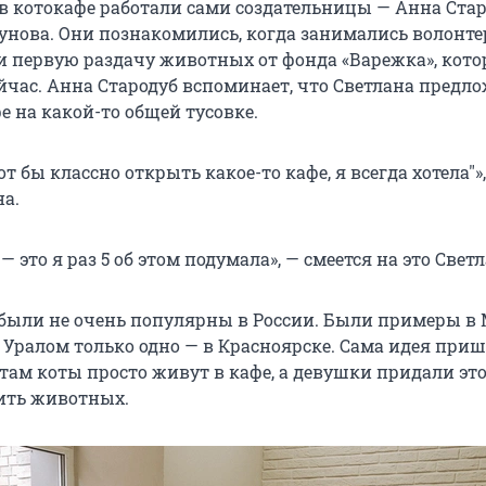
 в котокафе работали сами создательницы — Анна Стар
унова. Они познакомились, когда занимались волонте
 первую раздачу животных от фонда «Варежка», кот
ейчас. Анна Стародуб вспоминает, что Светлана предл
е на какой-то общей тусовке.
от бы классно открыть какое-то кафе, я всегда хотела
"
»
а.
— это я раз 5 об этом подумала», — смеется на это Светл
 были не очень популярны в России. Были примеры в 
а Уралом только одно — в Красноярске. Сама идея приш
 там коты просто живут в кафе, а девушки придали эт
ить животных.