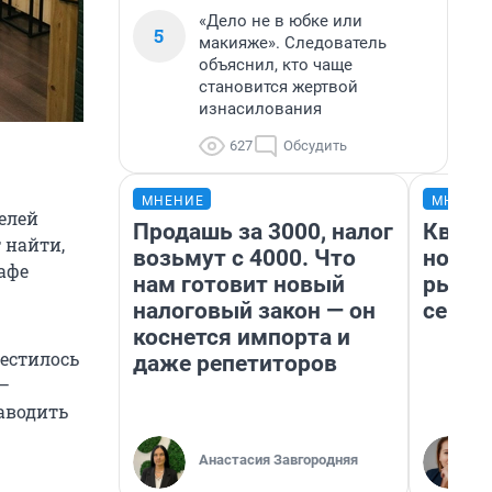
«Дело не в юбке или
5
макияже». Следователь
объяснил, кто чаще
становится жертвой
изнасилования
627
Обсудить
МНЕНИЕ
МНЕНИ
телей
Продашь за 3000, налог
Кварт
 найти,
возьмут с 4000. Что
но де
афе
нам готовит новый
рынок
налоговый закон — он
сейча
коснется импорта и
местилось
даже репетиторов
 —
аводить
Анастасия Завгородняя