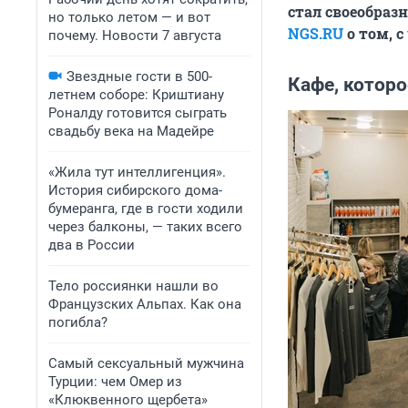
стал своеобра
но только летом — и вот
NGS.RU
о том, с
почему. Новости 7 августа
Звездные гости в 500-
Кафе, которо
летнем соборе: Криштиану
Роналду готовится сыграть
свадьбу века на Мадейре
«Жила тут интеллигенция».
История сибирского дома-
бумеранга, где в гости ходили
через балконы, — таких всего
два в России
Тело россиянки нашли во
Французских Альпах. Как она
погибла?
Самый сексуальный мужчина
Турции: чем Омер из
«Клюквенного щербета»