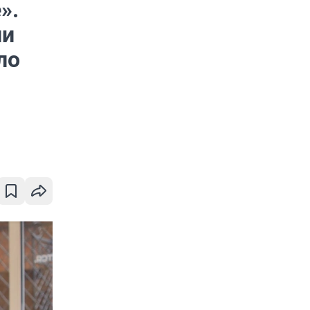
».
ли
ло