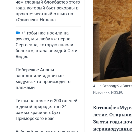
чем главный блокбастер этого
года, который бьет рекорды в
прокате: честный отзыв на
«Одиссею» Нолана
«Чтобы нас носили на
ручках, мы любим»: нерпа
Сергеевна, которую спасли
бельком, стала звездой Сети.
Видео
Побережье Анапы
заполонили ядовитые
медузы: что происходит с
Анна Стародуб и Свет
пляжами
Источник: 
NGS.RU
Тигры на пляже и 300 оленей
в дикой природе: топ-24
Котокафе «Мурч
самых красивых бухт
летие. Открыли 
Приморского края
За эти годы по
неравнодушных 
Рабочий день хотят сократить,