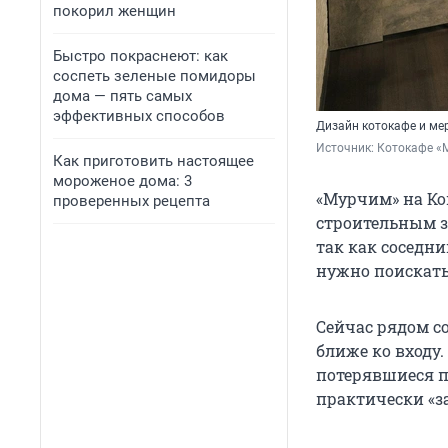
покорил женщин
Быстро покраснеют: как
соспеть зеленые помидоры
дома — пять самых
эффективных способов
Дизайн котокафе и ме
Источник: 
Котокафе «
Как приготовить настоящее
мороженое дома: 3
«Мурчим» на Ком
проверенных рецепта
строительным за
так как соседни
нужно поискать
Сейчас рядом с
ближе ко входу.
потерявшиеся п
практически «за