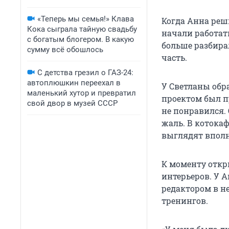
«Теперь мы семья!» Клава
Когда Анна реш
Кока сыграла тайную свадьбу
начали работат
с богатым блогером. В какую
больше разбирал
сумму всё обошлось
часть.
С детства грезил о ГАЗ-24:
автоплюшкин переехал в
У Светланы обр
маленький хутор и превратил
проектом был п
свой двор в музей СССР
не понравился. 
жаль. В котока
выглядят впол
К моменту откр
интерьеров. У 
редактором в н
тренингов.