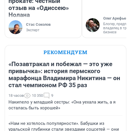
прокате: честный
отзыв на «Одиссею»
Нолана
Олег Арефьев
Блогер, предпри
Стас Соколов
владелец в тра
Эксперт
бизнесе
РЕКОМЕНДУЕМ
«Позавтракал и побежал — это уже
привычка»: история пермского
марафонца Владимира Никитина — он
стал чемпионом РФ 35 раз
18 часов
10 350
9
Накипело у младшей сестры: «Она уехала жить, а я
осталась быть хорошей»
«Нам не хотелось популярности». Бабушки из
уральской глубинки стали звездами соцсетей — они