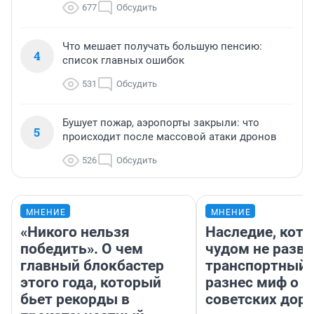
677
Обсудить
Что мешает получать большую пенсию:
4
список главных ошибок
531
Обсудить
Бушует пожар, аэропорты закрыли: что
5
происходит после массовой атаки дронов
526
Обсудить
МНЕНИЕ
МНЕНИЕ
«Никого нельзя
Наследие, кото
победить». О чем
чудом не разва
главный блокбастер
транспортный 
этого года, который
разнес миф о 
бьет рекорды в
советских доро