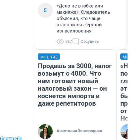
«Дело не в юбке или
5
макияже». Следователь
объяснил, кто чаще
становится жертвой
изнасилования
637
Обсудить
МНЕНИЕ
МНЕНИ
Продашь за 3000, налог
«Нико
возьмут с 4000. Что
побед
нам готовит новый
главн
налоговый закон — он
этого
коснется импорта и
бьет 
даже репетиторов
прока
отзыв
Нолан
Анастасия Завгородняя
боскребе