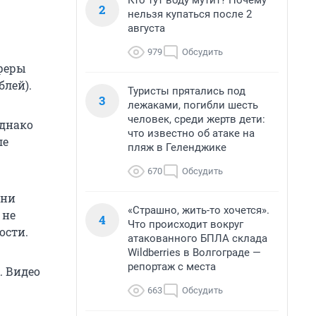
Кто тут воду мутит? Почему
2
нельзя купаться после 2
августа
979
Обсудить
уферы
блей).
Туристы прятались под
3
лежаками, погибли шесть
человек, среди жертв дети:
Однако
что известно об атаке на
ле
пляж в Геленджике
670
Обсудить
Они
«Страшно, жить-то хочется».
 не
4
Что происходит вокруг
ости.
атакованного БПЛА склада
Wildberries в Волгограде —
репортаж с места
. Видео
663
Обсудить