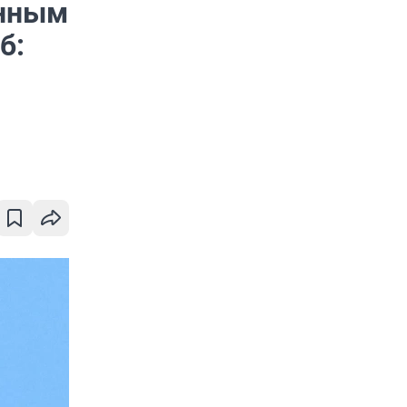
енным
б: