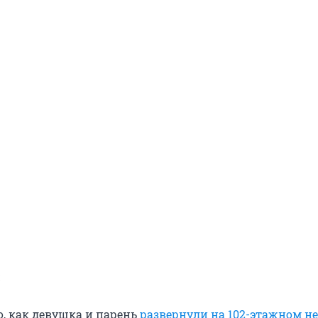
X
о, как девушка и парень
развернули на 102-этажном не