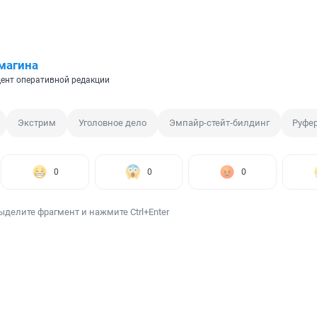
магина
ент оперативной редакции
Экстрим
Уголовное дело
Эмпайр-стейт-билдинг
Руфе
0
0
0
ыделите фрагмент и нажмите Ctrl+Enter