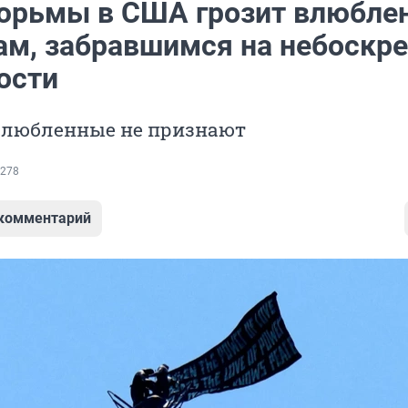
тюрьмы в США грозит влюбл
ам, забравшимся на небоскре
ости
влюбленные не признают
278
 комментарий