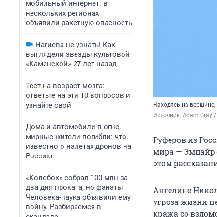
мобильный интернет: в
нескольких регионах
объявили ракетную опасность
Нагиева не узнать! Как
выглядели звезды культовой
«Каменской» 27 лет назад
Тест на возраст мозга:
ответьте на эти 10 вопросов и
узнайте свой
Находясь на вершине,
Источник: 
Adam Gray /
Дома и автомобили в огне,
мирные жители погибли: что
Руферов из Рос
известно о налетах дронов на
мира — Эмпайр-
Россию
этом рассказал
«Колобок» собрал 100 млн за
два дня проката, но фанаты
Ангелине Никол
Человека-паука объявили ему
угроза жизни п
войну. Разбираемся в
кража со взлом
скандале