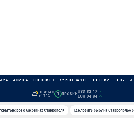
АММА
АФИША
ГОРОСКОП
КУРСЫ ВАЛЮТ
ПРОБКИ
ZODY
И
USD 82,17
СЕЙЧАС
0
ПРОБКИ
+17°C
EUR 94,84
ткрытые: все о бассейнах Ставрополя
Где ловить рыбу на Ставрополье 