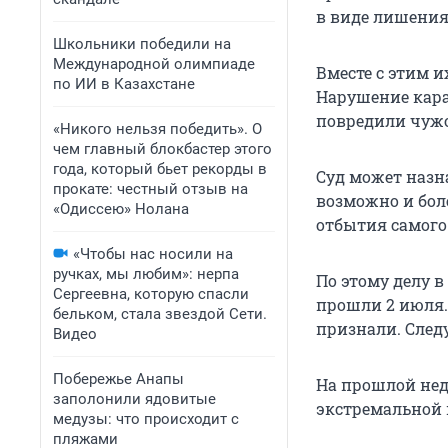
в виде лишения 
Школьники победили на
Международной олимпиаде
Вместе с этим 
по ИИ в Казахстане
Нарушение кара
повредили чужое
«Никого нельзя победить». О
чем главный блокбастер этого
года, который бьет рекорды в
Суд может назн
прокате: честный отзыв на
возможно и бол
«Одиссею» Нолана
отбытия самого
«Чтобы нас носили на
ручках, мы любим»: нерпа
По этому делу 
Сергеевна, которую спасли
прошли 2 июля.
бельком, стала звездой Сети.
признали. След
Видео
Побережье Анапы
На прошлой нед
заполонили ядовитые
экстремальной 
медузы: что происходит с
пляжами