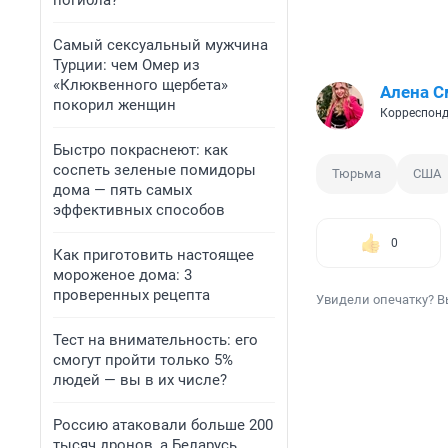
погибла?
Самый сексуальный мужчина
Турции: чем Омер из
«Клюквенного щербета»
Алена С
покорил женщин
Корреспонд
Быстро покраснеют: как
соспеть зеленые помидоры
Тюрьма
США
дома — пять самых
эффективных способов
0
Как приготовить настоящее
мороженое дома: 3
проверенных рецепта
Увидели опечатку? В
Тест на внимательность: его
смогут пройти только 5%
людей — вы в их числе?
Россию атаковали больше 200
тысяч дронов, а Беларусь