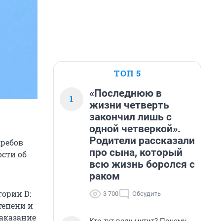
ТОП 5
«Последнюю в
1
жизни четверть
закончил лишь с
одной четверкой».
Родители рассказали
кребов
про сына, который
сти об
всю жизнь боролся с
раком
ории D:
3 700
Обсудить
тепени и
наказание