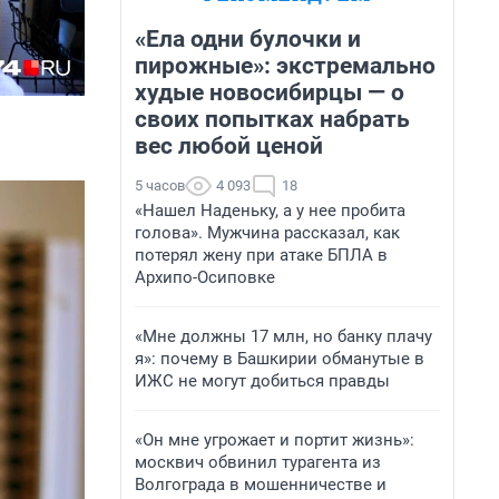
«Ела одни булочки и
пирожные»: экстремально
худые новосибирцы — о
своих попытках набрать
вес любой ценой
5 часов
4 093
18
«Нашел Наденьку, а у нее пробита
голова». Мужчина рассказал, как
потерял жену при атаке БПЛА в
Архипо-Осиповке
«Мне должны 17 млн, но банку плачу
я»: почему в Башкирии обманутые в
ИЖС не могут добиться правды
«Он мне угрожает и портит жизнь»:
москвич обвинил турагента из
Волгограда в мошенничестве и