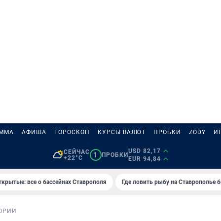
АММА
АФИША
ГОРОСКОП
КУРСЫ ВАЛЮТ
ПРОБКИ
ZODY
И
USD 82,17
СЕЙЧАС
1
ПРОБКИ
+22°C
EUR 94,84
ткрытые: все о бассейнах Ставрополя
Где ловить рыбу на Ставрополье 
ОРИИ