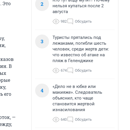
Кто тут воду мутит? Почему
. Это
2
нельзя купаться после 2
августа
982
Обсудить
Туристы прятались под
у,
3
лежаками, погибли шесть
ии,
человек, среди жертв дети:
что известно об атаке на
аказов
пляж в Геленджике
ин. В
674
Обсудить
ных
торые
«Дело не в юбке или
ку,
4
макияже». Следователь
ь его
объяснил, кто чаще
становится жертвой
изнасилования
оток, —
640
Обсудить
ежду,