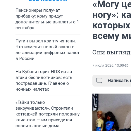
«Могу ц
Пенсионеры получат
ногу»: к
прибавку: кому придут
дополнительные выплаты с 1
которых
сентября
всему м
Путин вывел крипту из тени.
Что изменит новый закон о
Они выгляд
легализации цифровых валют
в России
7 июля 2026, 13:00
На Кубани горит НПЗ из-за
атаки беспилотников: есть
Написать
пострадавшие. Главное о
ночных налетах
«Гайки только
закручиваются». Строители
коттеджей потеряли половину
клиентов — им приходится
сносить новые дома