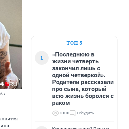
ТОП 5
«Последнюю в
1
жизни четверть
закончил лишь с
одной четверкой».
Родители рассказали
про сына, который
, у
всю жизнь боролся с
раком
3 810
Обсудить
ановится
рина