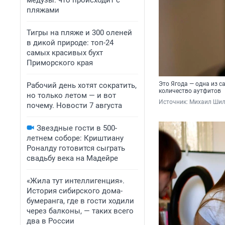
медузы: что происходит с
пляжами
Тигры на пляже и 300 оленей
в дикой природе: топ-24
самых красивых бухт
Приморского края
Это Ягода — одна из с
Рабочий день хотят сократить,
количество аутфитов
но только летом — и вот
Источник: 
Михаил Шил
почему. Новости 7 августа
Звездные гости в 500-
летнем соборе: Криштиану
Роналду готовится сыграть
свадьбу века на Мадейре
«Жила тут интеллигенция».
История сибирского дома-
бумеранга, где в гости ходили
через балконы, — таких всего
два в России