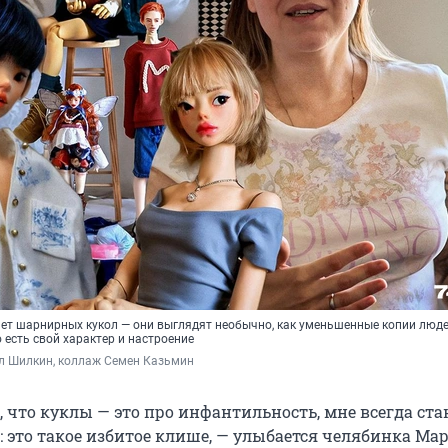
ет шарнирных кукол — они выглядят необычно, как уменьшенные копии людей
 есть свой характер и настроение
л Шилкин, коллаж Семен Казьмин
, что куклы — это про инфантильность, мне всегда ст
: это такое избитое клише, — улыбается челябинка Ма