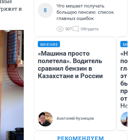
анные
Что мешает получать
трижет и
5
большую пенсию: список
главных ошибок
507
Обсудить
МНЕНИЕ
МНЕНИ
«Машина просто
«Нико
полетела». Водитель
побед
сравнил бензин в
главн
Казахстане и России
этого
бьет 
прока
отзыв
Нолан
Анатолий Кузнецов
РЕКОМЕНДУЕМ