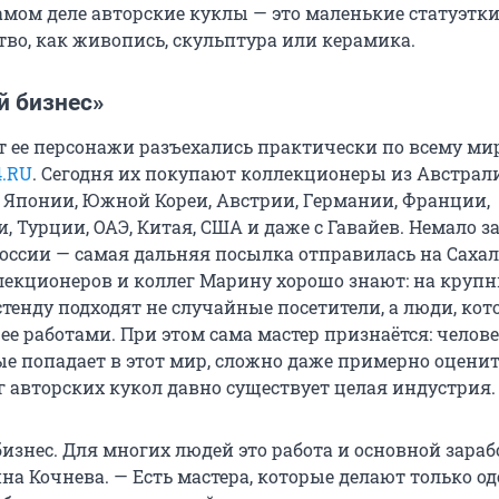
амом деле авторские куклы — это маленькие статуэтки
тво, как живопись, скульптура или керамика.
й бизнес»
т ее персонажи разъехались практически по всему мир
4.RU
. Сегодня их покупают коллекционеры из Австрал
, Японии, Южной Кореи, Австрии, Германии, Франции,
 Турции, ОАЭ, Китая, США и даже с Гавайев. Немало з
России — самая дальняя посылка отправилась на Сахал
лекционеров и коллег Марину хорошо знают: на круп
стенду подходят не случайные посетители, а люди, ко
 ее работами. При этом сама мастер признаётся: челове
е попадает в этот мир, сложно даже примерно оценит
г авторских кукол давно существует целая индустрия.
изнес. Для многих людей это работа и основной зараб
а Кочнева. — Есть мастера, которые делают только од