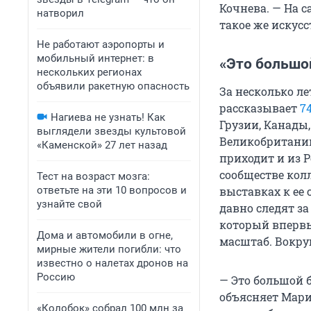
Кочнева. — На с
натворил
такое же искусс
Не работают аэропорты и
мобильный интернет: в
«Это большо
нескольких регионах
объявили ракетную опасность
За несколько ле
рассказывает
7
Нагиева не узнать! Как
Грузии, Канады
выглядели звезды культовой
Великобритании,
«Каменской» 27 лет назад
приходит и из 
сообществе кол
Тест на возраст мозга:
ответьте на эти 10 вопросов и
выставках к ее 
узнайте свой
давно следят за
который впервы
Дома и автомобили в огне,
масштаб. Вокру
мирные жители погибли: что
известно о налетах дронов на
Россию
— Это большой б
объясняет Марин
«Колобок» собрал 100 млн за