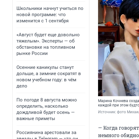
Школьники начнут учиться по
новой программе: что
изменится с 1 сентября
«Август будет еще довольно
тяжелым». Эксперты — об
обстановке на топливном
рынке России
Осенние каникулы станут
дольше, а зимние сократят в
новом учебном году: в чём
дело
По погоде 8 августа можно
Марина Кочнева созда
каждой при этом будто
определить, насколько
дождливой будет осень —
Источник: 
фото Михаи
важные приметы
— Когда говорят
Россиянина арестовали за
немного обидно
звезды в Telegram — что он