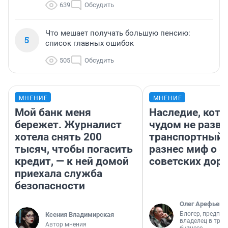
639
Обсудить
Что мешает получать большую пенсию:
5
список главных ошибок
505
Обсудить
МНЕНИЕ
МНЕНИЕ
Мой банк меня
Наследие, кото
бережет. Журналист
чудом не разва
хотела снять 200
транспортный 
тысяч, чтобы погасить
разнес миф о 
кредит, — к ней домой
советских доро
приехала служба
безопасности
Олег Арефьев
Блогер, предпри
Ксения Владимирская
владелец в тра
Автор мнения