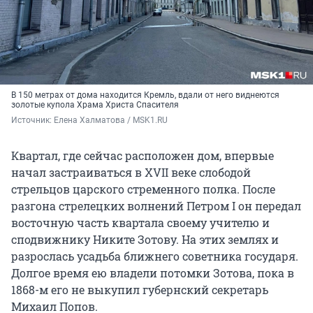
В 150 метрах от дома находится Кремль, вдали от него виднеются
золотые купола Храма Христа Спасителя
Источник: 
Елена Халматова / MSK1.RU
Квартал, где сейчас расположен дом, впервые
начал застраиваться в XVII веке слободой
стрельцов царского стременного полка. После
разгона стрелецких волнений Петром I он передал
восточную часть квартала своему учителю и
сподвижнику Никите Зотову. На этих землях и
разрослась усадьба ближнего советника государя.
Долгое время ею владели потомки Зотова, пока в
1868-м его не выкупил губернский секретарь
Михаил Попов.