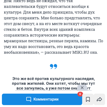
дом. Никто ведь не ожидал, что так
наплевательски будут относиться вообще к
культуре. Для меня дело принципа, чтобы дух
центра сохранить. Мне больно представлять, что
этот дом снесут, а на его месте воткнут очередные
стекло и бетон. Внутри всех зданий комплекса
сохранились исторические интерьеры:
мраморные лестницы, резные перила, камины. По
уму их надо восстановить, это ведь красота
необыкновенная», — рассказывает MSK1.RU она.
Это же всё против культурного наследия,
против жителей. Они хотят, чтобы мы тут
все загнулись, а уже потом они будут
искать деньги на все необходимое.
0
Собянин же говорит: «Всё для людей». А
Комментарии
здесь что случилось?