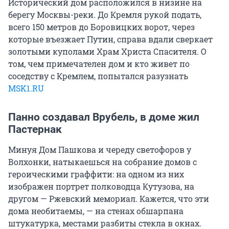
Исторический дом расположился в низине на
берегу Москвы-реки. До Кремля рукой подать,
всего 150 метров до Боровицких ворот, через
которые въезжает Путин, справа вдали сверкает
золотыми куполами Храм Христа Спасителя. О
том, чем примечателен дом и кто живет по
соседству с Кремлем, попытался разузнать
MSK1.RU
Панно создавал Врубель, в доме жил
Пастернак
Минуя Дом Пашкова и череду светофоров у
Волхонки, натыкаешься на собрание домов с
героическими граффити: на одном из них
изображен портрет полководца Кутузова, на
другом — Ржевский мемориал. Кажется, что эти
дома необитаемы, — на стенах обшарпана
штукатурка, местами разбиты стекла в окнах.