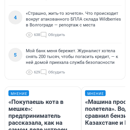
«Страшно, жить-то хочется». Что происходит
4
вокруг атакованного БПЛА склада Wildberries
в Волгограде — репортаж с места
638
Обсудить
Мой банк меня бережет. Журналист хотела
5
снять 200 тысяч, чтобы погасить кредит, — к
ней домой приехала служба безопасности
629
Обсудить
МНЕНИЕ
МНЕНИЕ
«Покупаешь кота в
«Машина прост
мешке»:
полетела». Вод
предприниматель
сравнил бензин
рассказала, как на
Казахстане и Р
самом деле устроен