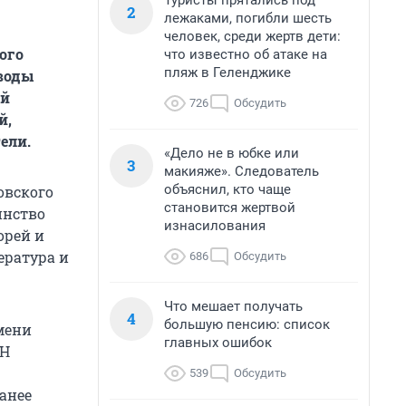
Туристы прятались под
2
лежаками, погибли шесть
человек, среди жертв дети:
ого
что известно об атаке на
пляж в Геленджике
 воды
ей
726
Обсудить
й,
ели.
«Дело не в юбке или
3
макияже». Следователь
объяснил, кто чаще
овского
становится жертвой
инство
изнасилования
орей и
ература и
686
Обсудить
Что мешает получать
4
большую пенсию: список
мени
главных ошибок
АН
539
Обсудить
ранее