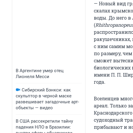
— Новый вид гр
скалах крымско
воды. До него 
(
Rhithropanopeus 
распространилс
ракушечниках, в
с ним самим мо
по размеру, чем
сможет вытесни
биологических 
В Аргентине умер отец
имени П. П. Ши
Лионеля Месси
года.
Сибирский Бэнкси: как
скульптор в черной маске
Вселенцев мног
развешивает загадочные арт-
ареал. Только з
объекты — видео
Краснодарского
судоходный траф
В США рассекретили тайну
прибывают и но
падения НЛО в Бразилии: