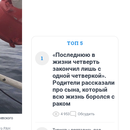
ТОП 5
«Последнюю в
1
жизни четверть
закончил лишь с
одной четверкой».
Родители рассказали
про сына, который
всю жизнь боролся с
раком
4 953
Обсудить
левского
о РАН 