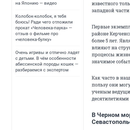
известного толь
на Японию — видео
западной части
Колобок-колобок, я тебя
боюсь! Ради чего отложили
Первые экземпл
прокат «Человека-паука» —
районе Керченс
отзыв о фильме про
«человека-булку»
более 5 лет. Я
влияют на стру
Очень игривы и отлично ладят
процессы жизне
с детьми. В чём особенности
значимое событ
абиссинской породы кошек —
разбираемся с экспертом
Как часто в на
пользу они мог
ученым ведущих
десятилетиями 
В Черном мор
Севастополь