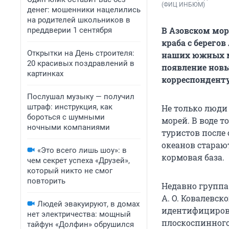
(ФИЦ ИНБЮМ)
денег: мошенники нацелились
на родителей школьников в
В Азовском мор
преддверии 1 сентября
краба с берегов
Открытки на День строителя:
наших южных м
20 красивых поздравлений в
появление новы
картинках
корреспондент
Послушал музыку — получил
штраф: инструкция, как
Не только люди 
бороться с шумными
морей. В воде 
ночными компаниями
туристов после 
океанов стараю
«Это всего лишь шоу»: в
кормовая база.
чем секрет успеха «Друзей»,
который никто не смог
повторить
Недавно группа
А. О. Ковалевск
Людей эвакуируют, в домах
идентифицирова
нет электричества: мощный
плоскоспинного
тайфун «Долфин» обрушился