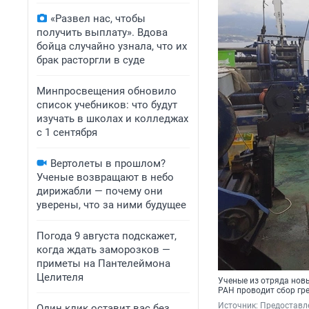
«Развел нас, чтобы
получить выплату». Вдова
бойца случайно узнала, что их
брак расторгли в суде
Минпросвещения обновило
список учебников: что будут
изучать в школах и колледжах
с 1 сентября
Вертолеты в прошлом?
Ученые возвращают в небо
дирижабли — почему они
уверены, что за ними будущее
Погода 9 августа подскажет,
когда ждать заморозков —
приметы на Пантелеймона
Целителя
Ученые из отряда нов
РАН проводит сбор гр
Источник: 
Предоставле
Один клик оставит вас без