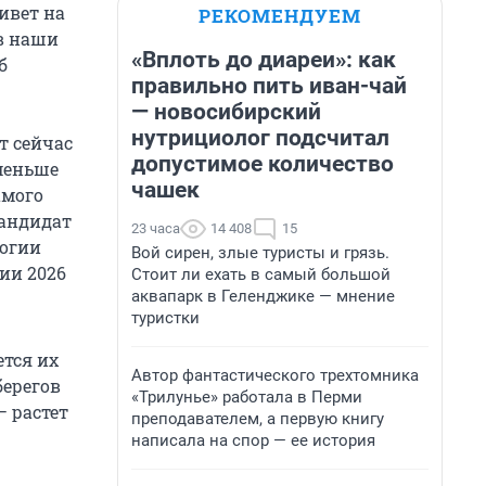
ивет на
РЕКОМЕНДУЕМ
в наши
«Вплоть до диареи»: как
б
правильно пить иван-чай
— новосибирский
нутрициолог подсчитал
т сейчас
допустимое количество
меньше
чашек
амого
кандидат
23 часа
14 408
15
логии
Вой сирен, злые туристы и грязь.
ии 2026
Стоит ли ехать в самый большой
аквапарк в Геленджике — мнение
туристки
ется их
Автор фантастического трехтомника
берегов
«Трилунье» работала в Перми
— растет
преподавателем, а первую книгу
написала на спор — ее история