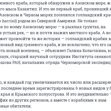
язевого краба, который обнаружен в Азовском море, ж
го мыса Казантип. И это не первый краб, проникший 
в Азовском и Черном морях поселился голландский кра
harrisii
) родом из Северной Америки. Не только
я по всему Азовскому морю — в рыхлых грунтах, на
 устьях рек, — но и почти выжил местного краба. А во
жет произойти та же история — голландский крабик 
 новый вид грязевого краба, и не исключено, что его с
ть новый вселенец, — объясняет Галина Колючкина, 
наук, старший научный сотрудник Института океано
ршова РАН, начальник отряда Черноморской экспедиц
о, и каждый год увеличивается их число или расширя
а последнее время зарегистрированы 6 новых видов у 
 края и Крымского полуострова. И это неудивительно 
ик из других регионов, а вместе с кораблями к нам
вые обитатели.