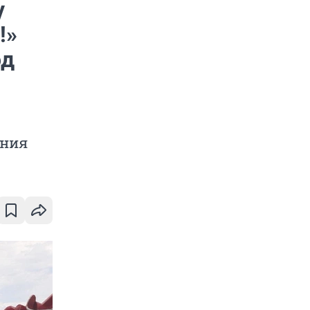
у
!»
од
ения