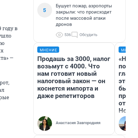
Бушует пожар, аэропорты
5
закрыли: что происходит
после массовой атаки
дронов
 году в
536
Обсудить
 ушло
ую
их
МНЕНИЕ
МНЕНИ
та» —
Продашь за 3000, налог
«Нико
возьмут с 4000. Что
побед
нам готовит новый
главн
налоговый закон — он
этого
рот,
коснется импорта и
бьет 
ал
даже репетиторов
прока
орые
отзыв
Нолан
Анастасия Завгородняя