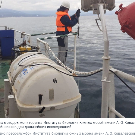
ых методов мониторинга Института биологии южных морей имени А. О. Кова
ебневиков для дальнейших исследований
но пресс-службой Института биологии южных морей имени А. О. Ковалевског