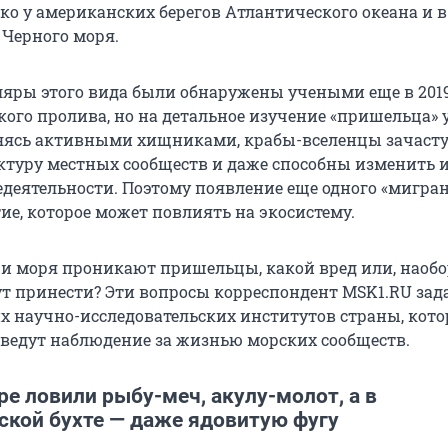
ко у американских берегов Атлантического океана и в
 Черного моря.
яры этого вида были обнаружены учеными еще в 2019
кого пролива, но на детальное изучение «пришельца»
вляясь активными хищниками, крабы-вселенцы зачаст
ктуру местных сообществ и даже способны изменить 
деятельности. Поэтому появление еще одного «мигран
ие, которое может повлиять на экосистему.
ши моря проникают пришельцы, какой вред или, наобо
ут принести? Эти вопросы корреспондент MSK1.RU зад
 научно-исследовательских институтов страны, кот
ведут наблюдение за жизнью морских сообществ.
е ловили рыбу-меч, акулу-молот, а в
ской бухте — даже ядовитую фугу