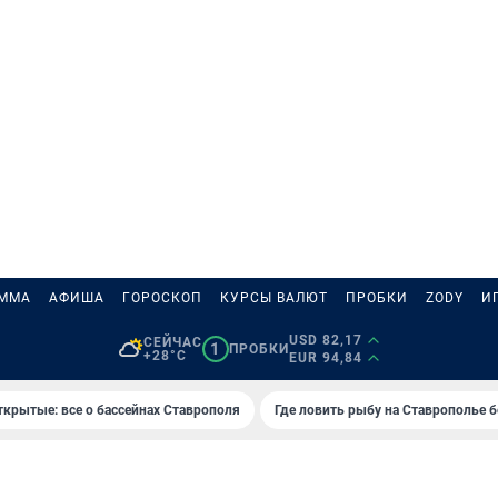
АММА
АФИША
ГОРОСКОП
КУРСЫ ВАЛЮТ
ПРОБКИ
ZODY
И
USD 82,17
СЕЙЧАС
1
ПРОБКИ
+28°C
EUR 94,84
ткрытые: все о бассейнах Ставрополя
Где ловить рыбу на Ставрополье 