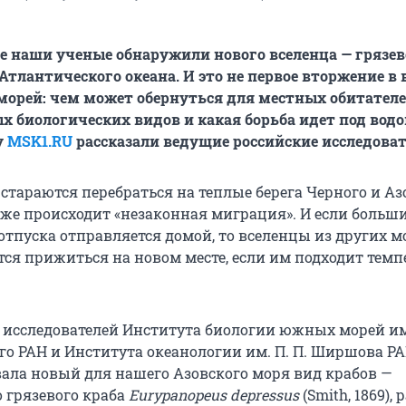
е наши ученые обнаружили нового вселенца — грязев
 Атлантического океана. И это не первое вторжение в
орей: чем может обернуться для местных обитател
х биологических видов и какая борьба идет под водо
у
MSK1.RU
рассказали ведущие российские исследоват
стараются перебраться на теплые берега Черного и Аз
тоже происходит «незаконная миграция». И если больш
отпуска отправляется домой, то вселенцы из других м
тся прижиться на новом месте, если им подходит темп
 исследователей Института биологии южных морей и
ого РАН и Института океанологии им. П. П. Ширшова Р
ла новый для нашего Азовского моря вид крабов —
 грязевого краба
Eurypanopeus depressus
(Smith, 1869), 