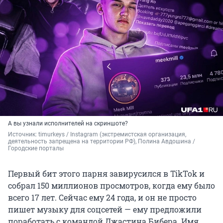
А вы узнали исполнителей на скриншоте?
Источник: 
timurkeys / Instagram (экстремистская организация, 
деятельность запрещена на территории РФ), Полина Авдошина / 
Городские порталы
Первый бит этого парня завирусился в TikTok и
собрал 150 миллионов просмотров, когда ему было
всего 17 лет. Сейчас ему 24 года, и он не просто
пишет музыку для соцсетей — ему предложили
поработать с командой Джастина Бибера. Имя