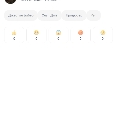
Джастин Бибер
Снуп Догг
Продюсер
Рэп
0
0
0
0
0