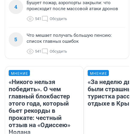
Бушует пожар, аэропорты закрыли: что
4
происходит после массовой атаки дронов
541
Обсудить
Что мешает получать большую пенсию:
5
список главных ошибок
541
Обсудить
МНЕНИЕ
МНЕНИЕ
«Никого нельзя
«За неделю две
победить». О чем
были страшные
главный блокбастер
туристка расск
этого года, который
отдыхе в Крым
бьет рекорды в
прокате: честный
отзыв на «Одиссею»
Нолана