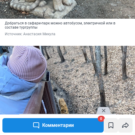
Добраться в сафари-парк можно автобусом, электричкой или в
составе тургруппы
Источник: 
Анастасия Микула
0
Комментарии