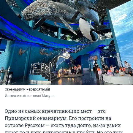
Океанариум невероятный!
Источник: 
Анастасия Микула
Одно из самых впечатляющих мест — это
Приморский океанариум. Его построили на
острове Русском — ехать туда долго, из-за узких
дорог то и дело встреваешь в пробки. Но это того