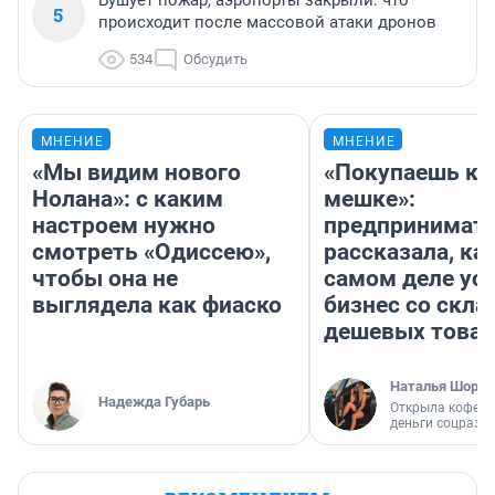
Бушует пожар, аэропорты закрыли: что
5
происходит после массовой атаки дронов
534
Обсудить
МНЕНИЕ
МНЕНИЕ
«Мы видим нового
«Покупаешь ко
Нолана»: с каким
мешке»:
настроем нужно
предпринимат
смотреть «Одиссею»,
рассказала, как
чтобы она не
самом деле ус
выглядела как фиаско
бизнес со скл
дешевых това
Наталья Шорох
Надежда Губарь
Открыла кофейн
деньги соцразв