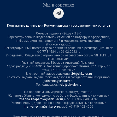
Мы в соцсетях
Контактные данные для Роскомнадзора и государственных органов
Сетевое издание «26.ру» (18+)
Зарегистрировано Федеральной службой по надзору в сфере связи,
информационных технологий и массовых коммуникаций
(Роскомнадзор).
Регистрационный номер и дата принятия решения о регистрации: ЭЛ №
ФС 77-84684 от 06.02.2023 г.
Учредитель: Общество с ограниченной ответственностью "ИНТЕРНЕТ
ТЕХНОЛОГИИ"
Главный редактор: Ефремов Анатолий Павлович
Адрес редакции: 454091, г. Челябинск, проспект Ленина, 26А, стр.2, 16
этаж, +7-982-706-26-26
Электронный адрес редакции:
26@shkulev.ru
Контактные данные для Роскомнадзора и государственных органов:
juristchel@shkulev.ru
Техподдержка:
help@shkulev.ru
По вопросам коммерческого сотрудничества:
Жапарова Жанна, менеджер по работе с федеральными клиентами
zhanna.zhaparova@shkulev.ru
, моб. + 7 982 640 34 32
Ревина Мария, директор по работе с федеральными клиентами
mariya.revina@shkulev.ru
, моб. +7 910 402 4056
Редакция сайта не несет ответственности за достоверность