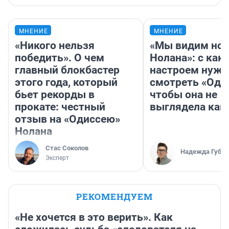
МНЕНИЕ
МНЕНИЕ
«Никого нельзя
«Мы видим нов
победить». О чем
Нолана»: с как
главный блокбастер
настроем нужн
этого года, который
смотреть «Оди
бьет рекорды в
чтобы она не
прокате: честный
выглядела как
отзыв на «Одиссею»
Нолана
Стас Соколов
Надежда Губар
Эксперт
РЕКОМЕНДУЕМ
«Не хочется в это верить». Как