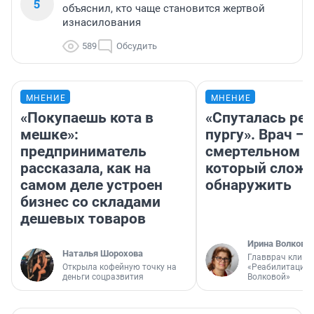
5
объяснил, кто чаще становится жертвой
изнасилования
589
Обсудить
МНЕНИЕ
МНЕНИЕ
«Покупаешь кота в
«Спуталась реч
мешке»:
пургу». Врач — 
предприниматель
смертельном д
рассказала, как на
который слож
самом деле устроен
обнаружить
бизнес со складами
дешевых товаров
Ирина Волкова
Наталья Шорохова
Главврач клини
Открыла кофейную точку на
«Реабилитация 
деньги соцразвития
Волковой»