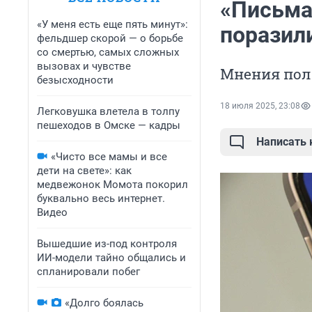
«Письма
«У меня есть еще пять минут»:
поразил
фельдшер скорой — о борьбе
со смертью, самых сложных
вызовах и чувстве
Мнения пол
безысходности
18 июля 2025, 23:08
Легковушка влетела в толпу
пешеходов в Омске — кадры
Написать
«Чисто все мамы и все
дети на свете»: как
медвежонок Момота покорил
буквально весь интернет.
Видео
Вышедшие из-под контроля
ИИ-модели тайно общались и
спланировали побег
«Долго боялась