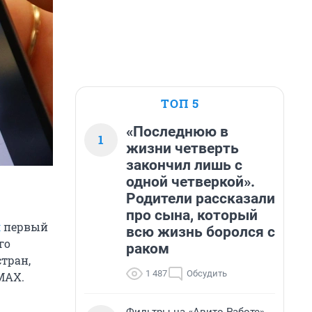
ТОП 5
«Последнюю в
1
жизни четверть
закончил лишь с
одной четверкой».
Родители рассказали
про сына, который
л
первый
всю жизнь боролся с
го
раком
тран,
1 487
Обсудить
MAX.