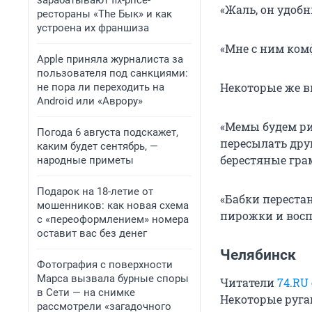
зарабатывают fix-price-
«Жаль, он удобн
рестораны «The Бык» и как
устроена их франшиза
«Мне с ним комф
Apple приняла журналиста за
пользователя под санкциями:
Некоторые же в
не пора ли переходить на
Android или «Аврору»
«Мемы будем ри
Погода 6 августа подскажет,
пересылать дру
каким будет сентябрь, —
берестяные грам
народные приметы
Подарок на 18-летие от
«Бабки перестан
мошенников: как новая схема
пирожки и восп
с «переоформлением» номера
оставит вас без денег
Челябинск
Фотография с поверхности
Марса вызвала бурные споры
Читатели
74.RU
в Сети — на снимке
Некоторые руга
рассмотрели «загадочного