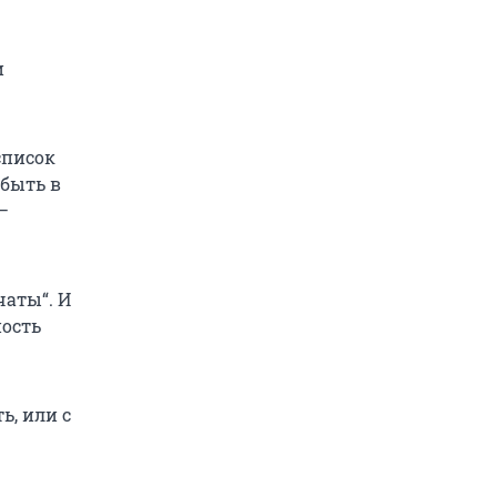
и
список
 быть в
—
чаты“. И
ность
ь, или с