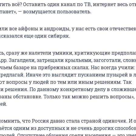
тить всё? Оставить один канал по ТВ, интернет весь о
танет», — возмущается пользователь.
ли все айфоны и андроиды, у нас есть свои отечеств
ысказался еще один сибиряк.
сь, сразу же налетели умники, критикующие предпол
pp. Загалдели, затрещали крыльями, загоготали, слов
чьем базаре на прибрежных скалах. Нас всегда учили:
редлагай. Иначе это выглядит пусканием пузырей в л
ют вопросы у людей по тем или иным решениям. Так
ои решения. По данному конкретному делу в сложивш
раны обстановке. Только так можно решить вопросы»,
ей.
помнить, что Россия давно стала страной одиночек. И
аётся одним из доступных и не очень дорогих способо
людей. Отсутствие общения среди населения — это ув