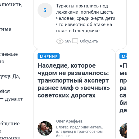
тключить,
Туристы прятались под
5
лежаками, погибли шесть
человек, среди жертв дети:
что известно об атаке на
енные
пляж в Геленджике
589
Обсудить
агаемые
МНЕНИЕ
МНЕНИ
но
Наследие, которое
«Поку
чудом не развалилось:
мешке
ужу. Да,
транспортный эксперт
предп
разнес миф о «вечных»
расска
ейся
советских дорогах
самом
 — думает
бизне
дешев
Олег Арефьев
 общение
Блогер, предприниматель,
в
владелец в транспортном
бизнесе
еличение