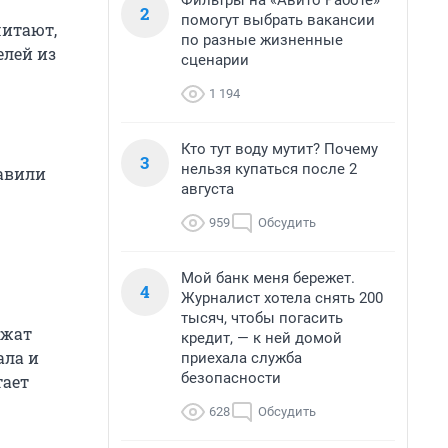
Фильтры на «Авито Работе»
2
помогут выбрать вакансии
читают,
по разные жизненные
елей из
сценарии
1 194
Кто тут воду мутит? Почему
3
нельзя купаться после 2
авили
августа
959
Обсудить
Мой банк меня бережет.
4
Журналист хотела снять 200
тысяч, чтобы погасить
лжат
кредит, — к ней домой
ала и
приехала служба
безопасности
тает
628
Обсудить