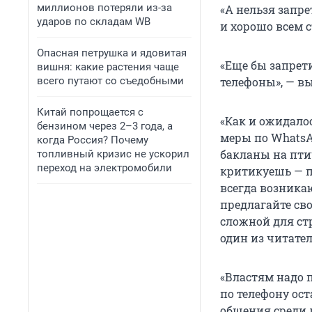
миллионов потеряли из-за
«А нельзя запре
ударов по складам WB
и хорошо всем с
Опасная петрушка и ядовитая
«Еще бы запрети
вишня: какие растения чаще
всего путают со съедобными
телефоны», — в
Китай попрощается с
«Как и ожидало
бензином через 2–3 года, а
меры по WhatsA
когда Россия? Почему
бакланы на пти
топливный кризис не ускорил
переход на электромобили
критикуешь — п
всегда возника
предлагайте св
сложной для ст
один из читател
«Властям надо 
по телефону ост
общения среди 