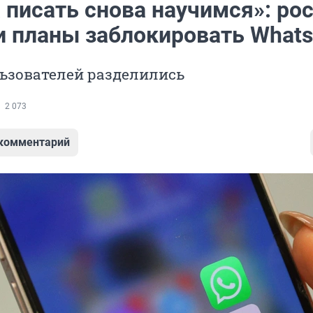
 писать снова научимся»: ро
и планы заблокировать What
ьзователей разделились
2 073
 комментарий