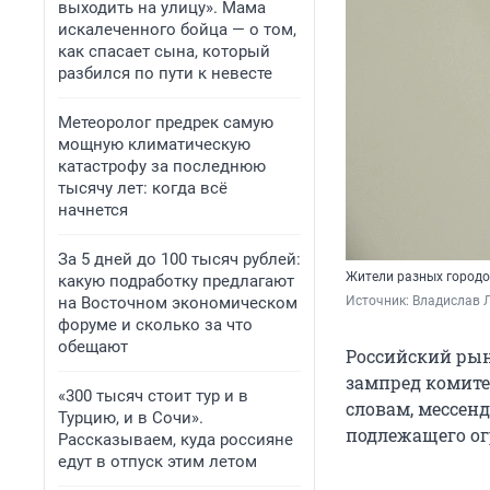
выходить на улицу». Мама
искалеченного бойца — о том,
как спасает сына, который
разбился по пути к невесте
Метеоролог предрек самую
мощную климатическую
катастрофу за последнюю
тысячу лет: когда всё
начнется
За 5 дней до 100 тысяч рублей:
Жители разных городо
какую подработку предлагают
на Восточном экономическом
Источник: 
Владислав Л
форуме и сколько за что
обещают
Российский рын
зампред комите
«300 тысяч стоит тур и в
словам, мессен
Турцию, и в Сочи».
подлежащего ог
Рассказываем, куда россияне
едут в отпуск этим летом