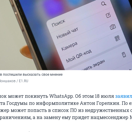
в поспешили высказать свое мнение
оншаков / E1.RU
ок может покинуть WhatsApp. Об этом 18 июля
заяви
та Госдумы по информполитике Антон Горелкин. По е
джер может попасть в список ПО из недружественных с
раничениям, а на замену ему придет нацмессенджер 