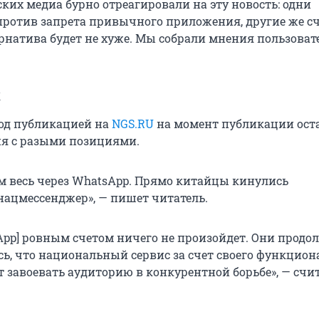
ких медиа бурно отреагировали на эту новость: одни
против запрета привычного приложения, другие же с
ернатива будет не хуже. Мы собрали мнения пользоват
.
к
од публикацией на
NGS.RU
на момент публикации ост
я с разыми позициями.
ем весь через WhatsApp. Прямо китайцы кинулись
нацмессенджер», — пишет читатель.
App] ровным счетом ничего не произойдет. Они продо
сь, что национальный сервис за счет своего функцион
т завоевать аудиторию в конкурентной борьбе», — счи