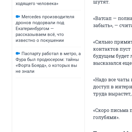
шутят.
ходящего человека»
Mercedes производителя
«Ватсап — полна
дронов подорвали под
забыть», — счит
Екатеринбургом —
рассказываем всё, что
известно о покушении
«Сильно примит
контактов пуст 
Паспарту работал в метро, а
будущем будет л
Фура был продюсером: тайны
высказался еще
«Форта Боярд», о которых вы
не знали
«Надо все чаты 
доступ в интерн
труда вырастет,
«Скоро письма 
голубями».