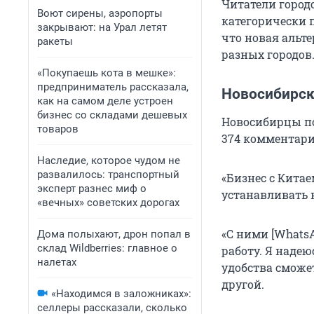
Читатели городс
Воют сирены, аэропорты
категорически 
закрывают: на Урал летят
что новая альт
ракеты
разных городов
«Покупаешь кота в мешке»:
предприниматель рассказала,
Новосибирс
как на самом деле устроен
бизнес со складами дешевых
Новосибирцы п
товаров
374 комментари
Наследие, которое чудом не
развалилось: транспортный
«Бизнес с Кита
эксперт разнес миф о
устанавливать 
«вечных» советских дорогах
«C ними [Whats
Дома полыхают, дрон попал в
склад Wildberries: главное о
работу. Я надею
налетах
удобства сможе
другой.
«Находимся в заложниках»:
селлеры рассказали, сколько