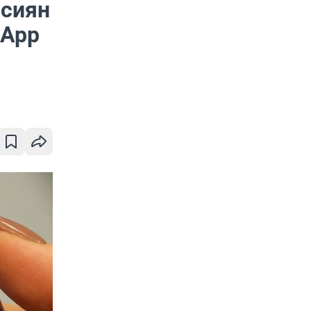
ссиян
sApp