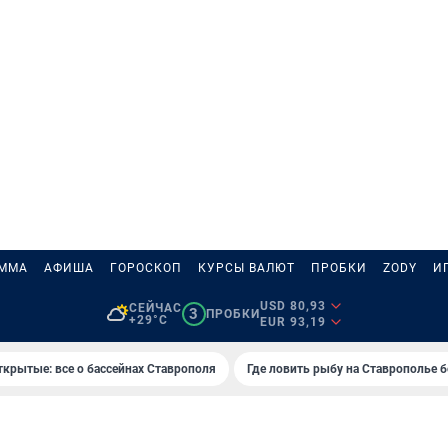
АММА
АФИША
ГОРОСКОП
КУРСЫ ВАЛЮТ
ПРОБКИ
ZODY
И
USD 80,93
СЕЙЧАС
3
ПРОБКИ
+29°C
EUR 93,19
ткрытые: все о бассейнах Ставрополя
Где ловить рыбу на Ставрополье 