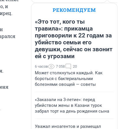
о, и
РЕКОМЕНДУЕМ
ирец.
«Это тот, кого ты
травила»: прикамца
ян
приговорили к 22 годам за
тарался
убийство семьи его
девушки, сейчас он звонит
ей с угрозами
6 часов
7 058
20
я.
Может столкнуться каждый. Как
бороться с бактериальными
болезнями овощей — советы
меня
«Заказали на 3-летие»: перед
убийством жены в Казани турок
—
забрал торт на день рождения сына
Уважал иноагентов и размещал