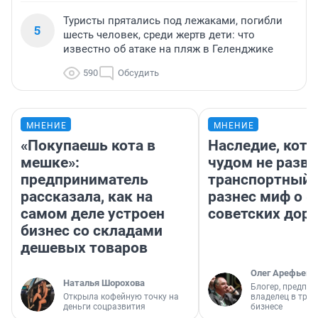
Туристы прятались под лежаками, погибли
5
шесть человек, среди жертв дети: что
известно об атаке на пляж в Геленджике
590
Обсудить
МНЕНИЕ
МНЕНИЕ
«Покупаешь кота в
Наследие, кото
мешке»:
чудом не разва
предприниматель
транспортный 
рассказала, как на
разнес миф о 
самом деле устроен
советских доро
бизнес со складами
дешевых товаров
Олег Арефьев
Наталья Шорохова
Блогер, предпри
Открыла кофейную точку на
владелец в тра
деньги соцразвития
бизнесе