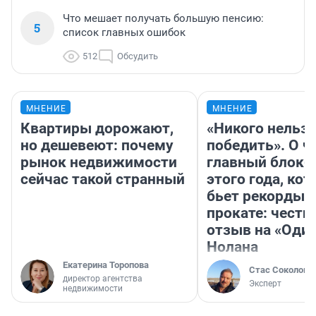
Что мешает получать большую пенсию:
5
список главных ошибок
512
Обсудить
МНЕНИЕ
МНЕНИЕ
Квартиры дорожают,
«Никого нельз
но дешевеют: почему
победить». О ч
рынок недвижимости
главный блокб
сейчас такой странный
этого года, ко
бьет рекорды 
прокате: честн
отзыв на «Оди
Нолана
Екатерина Торопова
Стас Соколов
директор агентства
Эксперт
недвижимости