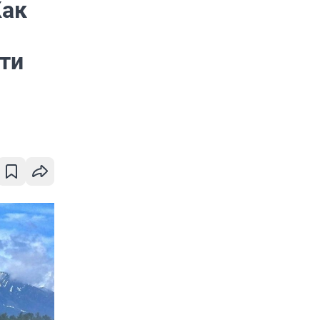
Как
ути