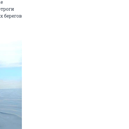
ые
отроги
х берегов