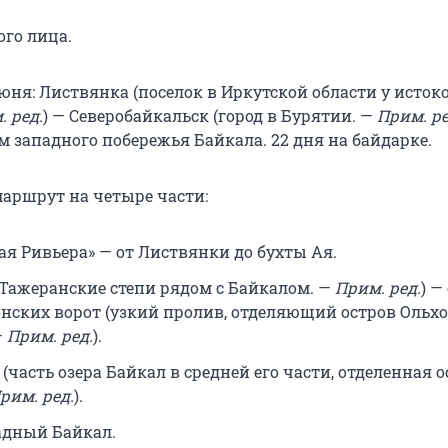
ого лица.
ня: Листвянка (поселок в Иркутской области у исток
 ред.
) — Северобайкальск (город в Бурятии. —
Прим. ре
м западного побережья Байкала. 22 дня на байдарке.
маршрут на четыре части:
ая Ривьера» — от Листвянки до бухты Ая.
Тажеранские степи рядом с Байкалом. —
Прим. ред.
) —
онских ворот (узкий пролив, отделяющий остров Ольхо
—
Прим. ред.
).
(часть озера Байкал в средней его части, отделенная 
рим. ред.
).
адный Байкал.