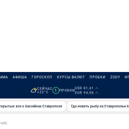
АММА
АФИША
ГОРОСКОП
КУРСЫ ВАЛЮТ
ПРОБКИ
ZODY
И
USD 81,41
СЕЙЧАС
1
ПРОБКИ
+22°C
EUR 94,06
ткрытые: все о бассейнах Ставрополя
Где ловить рыбу на Ставрополье 
НИЕ