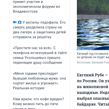
примет участие в
экономическом форуме во
Владивостоке
У могилы педофила. Его
смерть разделила страну на
два лагеря, а защитника детей
отправила за решетку
«Простите нас за всё». С
телефона исчезнувшей в тайге
Евгений год готовился 
семьи Усольцевых пришло
он добрый, он будет ж
леденящее душу сообщение
Источник: 
Евгений Руб
«Меня годами преследует
Евгений Рубе —
бывшая любовница мужа: она
по России. Он 
портит жилье и угрожает».
на живописной 
Реальная история
выходные. Неда
выбрал опасный
Нам врали, что кофе вреден?
байдарке. Читай
Кому можно пить до пяти
чашек в день