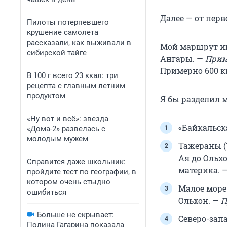
Далее — от перв
Пилоты потерпевшего
крушение самолета
рассказали, как выживали в
Мой маршрут ию
сибирской тайге
Ангары. —
Прим.
Примерно 600 к
В 100 г всего 23 ккал: три
рецепта с главным летним
продуктом
Я бы разделил 
«Ну вот и всё»: звезда
«Байкальск
«Дома-2» развелась с
молодым мужем
Тажераны (
Ая до Ольх
Справится даже школьник:
материка. 
пройдите тест по географии, в
котором очень стыдно
Малое море 
ошибиться
Ольхон. —
П
Больше не скрывает:
Северо-зап
Полина Гагарина показала