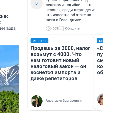
5
лежаками, погибли шесть
человек, среди жертв дети:
что известно об атаке на
ожно
пляж в Геленджике
.
ее вода
608
Обсудить
МНЕНИЕ
МНЕНИ
Продашь за 3000, налог
«Спут
возьмут с 4000. Что
пургу»
нам готовит новый
смерт
налоговый закон — он
котор
коснется импорта и
обнар
даже репетиторов
Анастасия Завгородняя