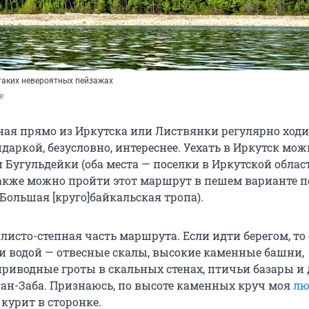
 таких невероятных пейзажах
е
ная прямо из Иркутска или Листвянки регулярно ходи
йдаркой, безусловно, интереснее. Уехать в Иркутск мож
 Бугульдейки (оба места — поселки в Иркутской облас
Также можно пройти этот маршрут в пешем варианте п
Большая [круго]байкальская тропа).
листо-степная часть маршрута. Если идти берегом, то
ли водой — отвесные скалы, высокие каменные башни,
риводные гроты в скальных стенах, птичьи базары и
ан-Заба. Признаюсь, по высоте каменных круч моя
лю
курит в сторонке.