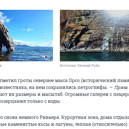
е
Источник: 
Евгений Рубе
отметил гроты севернее мыса Орсо (исторический пам
 известняка, на нем сохранились петроглифы. —
Прим.
яют их размеры и масштаб. Огромные галереи с пещер
созерцания только с воды.
о снова немного Ривьера. Курортная зона, дома отдыха
ые каменистые косы и лагуны, теплая (относительно) в