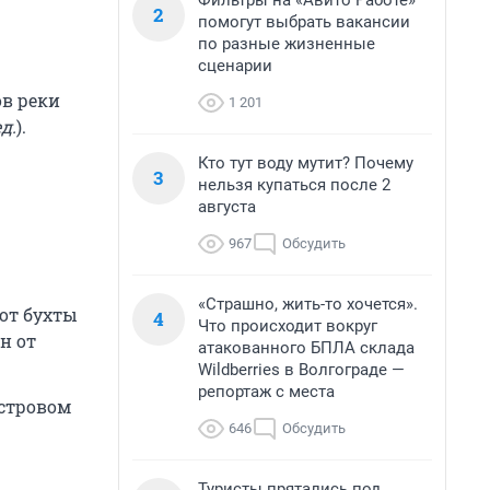
Фильтры на «Авито Работе»
2
помогут выбрать вакансии
по разные жизненные
сценарии
ов реки
1 201
д.
).
Кто тут воду мутит? Почему
3
нельзя купаться после 2
августа
967
Обсудить
«Страшно, жить-то хочется».
 от бухты
4
Что происходит вокруг
н от
атакованного БПЛА склада
Wildberries в Волгограде —
репортаж с места
островом
646
Обсудить
Туристы прятались под