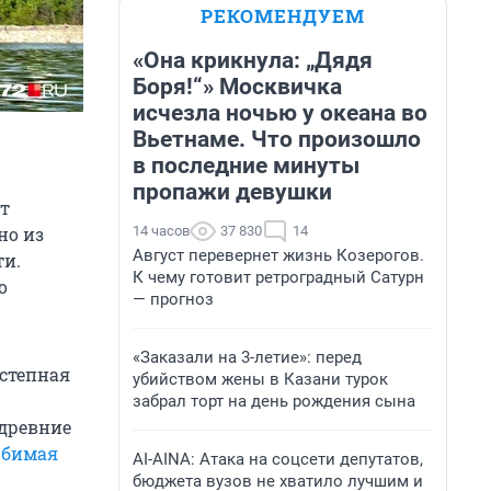
РЕКОМЕНДУЕМ
«Она крикнула: „Дядя
Боря!“» Москвичка
исчезла ночью у океана во
Вьетнаме. Что произошло
в последние минуты
пропажи девушки
т
14 часов
37 830
14
но из
Август перевернет жизнь Козерогов.
ти.
К чему готовит ретроградный Сатурн
о
— прогноз
«Заказали на 3-летие»: перед
 степная
убийством жены в Казани турок
забрал торт на день рождения сына
 древние
бимая
AI-AINA: Атака на соцсети депутатов,
бюджета вузов не хватило лучшим и