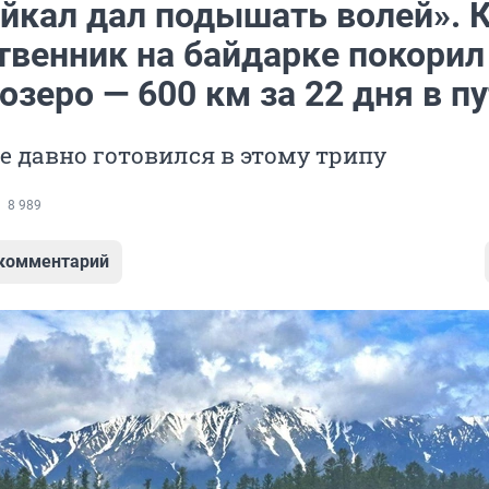
айкал дал подышать волей». 
твенник на байдарке покорил
озеро — 600 км за 22 дня в п
е давно готовился в этому трипу
8 989
 комментарий