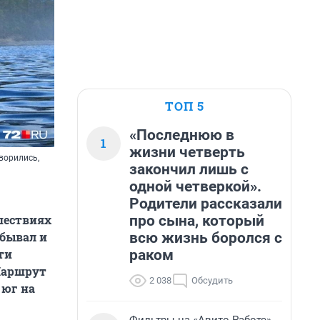
ТОП 5
«Последнюю в
1
жизни четверть
оворились,
закончил лишь с
одной четверкой».
Родители рассказали
про сына, который
шествиях
всю жизнь боролся с
обывал и
раком
ти
Маршрут
2 038
Обсудить
 юг на