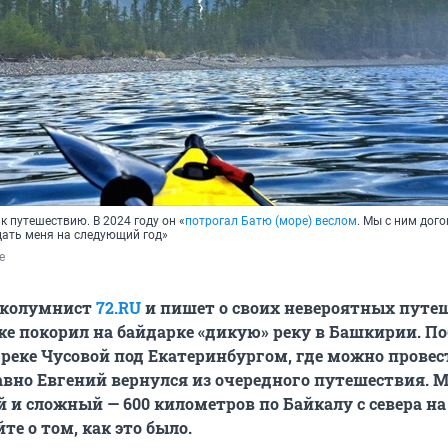
к путешествию. В 2024 году он «
потрогал Батю (море) веслом
. Мы с ним дог
дать меня на следующий год»
е
 колумнист
72.RU
и пишет о своих невероятных путе
уже покорил на байдарке «дикую» реку в Башкирии. П
реке Чусовой под Екатеринбургом, где можно провес
вно Евгений вернулся из очередного путешествия. 
 и сложный — 600 километров по Байкалу с севера на
те о том, как это было.