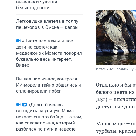
вызовах и чувстве
безысходности
Легковушка влетела в толпу
пешеходов в Омске — кадры
«Чисто все мамы и все
дети на свете»: как
медвежонок Момота покорил
буквально весь интернет.
Видео
Источник: 
Евгений Руб
Вышедшие из-под контроля
Отдельно я бы 
ИИ-модели тайно общались и
спланировали побег
белого цвета из
ред.
) — впечатл
«Долго боялась
доступные для 
выходить на улицу». Мама
искалеченного бойца — о том,
Малое море — эт
как спасает сына, который
разбился по пути к невесте
турбазы, красив