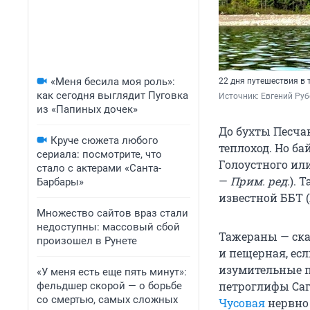
«Меня бесила моя роль»:
22 дня путешествия в
как сегодня выглядит Пуговка
Источник: 
Евгений Руб
из «Папиных дочек»
До бухты Песча
Круче сюжета любого
теплоход. Но ба
сериала: посмотрите, что
Голоустного или
стало с актерами «Санта-
—
Прим. ред.
). 
Барбары»
известной ББТ (
Множество сайтов враз стали
недоступны: массовый сбой
Тажераны — ска
произошел в Рунете
и пещерная, ес
изумительные п
«У меня есть еще пять минут»:
петроглифы Саг
фельдшер скорой — о борьбе
со смертью, самых сложных
Чусовая
нервно 