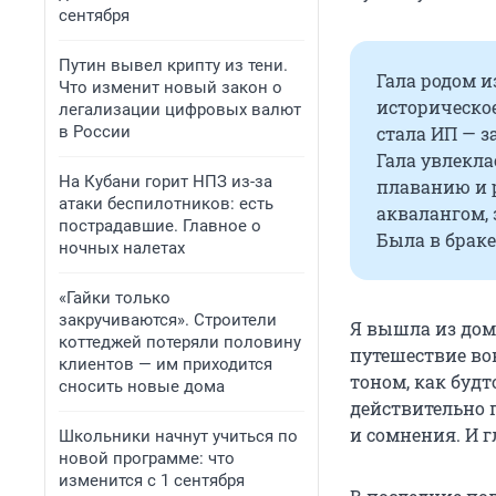
сентября
Путин вывел крипту из тени.
Гала родом и
Что изменит новый закон о
историческое
легализации цифровых валют
в России
стала ИП — з
Гала увлекла
На Кубани горит НПЗ из-за
плаванию и р
атаки беспилотников: есть
аквалангом, 
пострадавшие. Главное о
Была в браке 
ночных налетах
«Гайки только
закручиваются». Строители
Я вышла из дом
коттеджей потеряли половину
путешествие вок
клиентов — им приходится
тоном, как будт
сносить новые дома
действительно п
и сомнения. И г
Школьники начнут учиться по
новой программе: что
изменится с 1 сентября