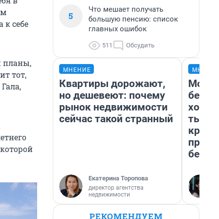
ебя в
Что мешает получать
ем
5
большую пенсию: список
 к себе
главных ошибок
511
Обсудить
и планы,
МНЕНИЕ
МНЕНИ
ит тот,
Квартиры дорожают,
Мой б
Гала,
но дешевеют: почему
береж
рынок недвижимости
хотел
сейчас такой странный
тысяч
а
креди
летнего
приех
 которой
безоп
Екатерина Торопова
директор агентства
недвижимости
РЕКОМЕНДУЕМ