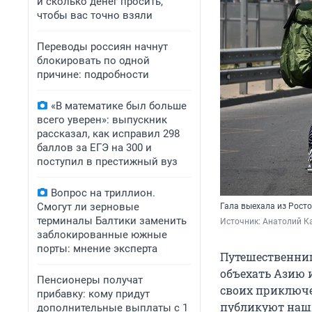
и сколько денег просить,
чтобы вас точно взяли
Переводы россиян начнут
блокировать по одной
причине: подробности
«В математике был больше
всего уверен»: выпускник
рассказал, как исправил 298
баллов за ЕГЭ на 300 и
поступил в престижный вуз
Вопрос на триллион.
Смогут ли зерновые
Гала выехала из Рост
терминалы Балтики заменить
Источник: 
Анатолий Ка
заблокированные южные
порты: мнение эксперта
Путешественниц
объехать Азию и
Пенсионеры получат
своих приключе
прибавку: кому придут
публикуют наш
дополнительные выплаты с 1