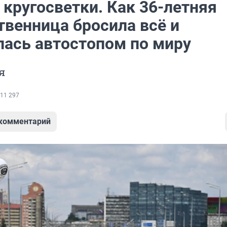
кругосветки. Как 36-летняя
твенница бросила всё и
лась автостопом по миру
я
11 297
 комментарий