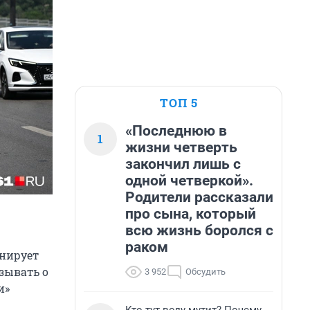
ТОП 5
«Последнюю в
1
жизни четверть
закончил лишь с
одной четверкой».
Родители рассказали
про сына, который
всю жизнь боролся с
раком
анирует
азывать о
3 952
Обсудить
и»