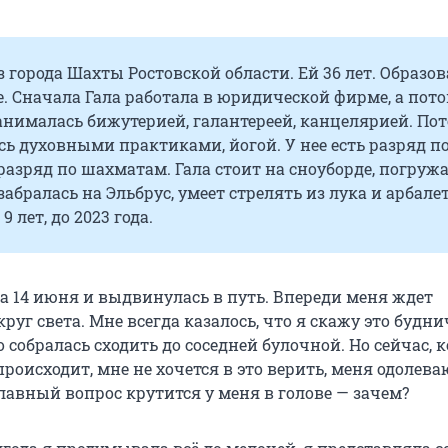
з города Шахты Ростовской области. Ей 36 лет. Образо
. Сначала Гала работала в юридической фирме, а пот
анималась бижутерией, галантереей, канцелярией. По
сь духовными практиками, йогой. У нее есть разряд п
азряд по шахматам. Гала стоит на сноуборде, погружа
забралась на Эльбрус, умеет стрелять из лука и арбалет
9 лет, до 2023 года.
а 14 июня и выдвинулась в путь. Впереди меня ждет
руг света. Мне всегда казалось, что я скажу это буд
о собралась сходить до соседней булочной. Но сейчас, к
роисходит, мне не хочется в это верить, меня одолева
лавный вопрос крутится у меня в голове — зачем?