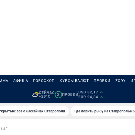
АММА
АФИША
ГОРОСКОП
КУРСЫ ВАЛЮТ
ПРОБКИ
ZODY
И
USD 82,17
СЕЙЧАС
3
ПРОБКИ
+29°C
EUR 94,84
ткрытые: все о бассейнах Ставрополя
Где ловить рыбу на Ставрополье 
НИЕ