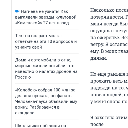
Несколько посл
Нагиева не узнать! Как
потерянности. 
выглядели звезды культовой
«Каменской» 27 лет назад
меня всегда бы
ощущала гнетущ
Тест на возраст мозга:
на ожерелье. Ве
ответьте на эти 10 вопросов и
ветру. Я остал
узнайте свой
ему. В моих гла
днями.
Дома и автомобили в огне,
мирные жители погибли: что
известно о налетах дронов на
Но еще раньше 
Россию
проехать весь м
надежда на то, 
«Колобок» собрал 100 млн за
новых людей, н
два дня проката, но фанаты
у меня снова п
Человека-паука объявили ему
войну. Разбираемся в
скандале
Я захотела этим
после.
Школьники победили на