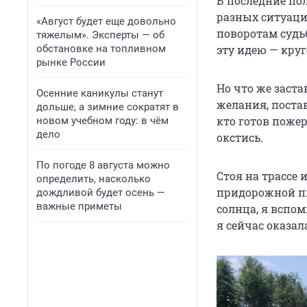
В последние пол
разных ситуация
«Август будет еще довольно
поворотам судьб
тяжелым». Эксперты — об
обстановке на топливном
эту идею — круг
рынке России
Но что же заста
Осенние каникулы станут
желания, постав
дольше, а зимние сократят в
кто готов пожер
новом учебном году: в чём
дело
окстись.
По погоде 8 августа можно
Стоя на трассе
определить, насколько
придорожной пы
дождливой будет осень —
важные приметы
солнца, я вспом
я сейчас оказал