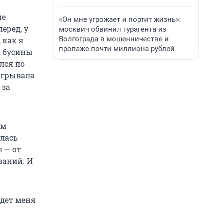
ие
«Он мне угрожает и портит жизнь»:
еред, у
москвич обвинил турагента из
Волгограда в мошенничестве и
 как я
пропаже почти миллиона рублей
к бусины
лся по
игрывала
 за
ем
илась
 — от
ваний. И
ждет меня