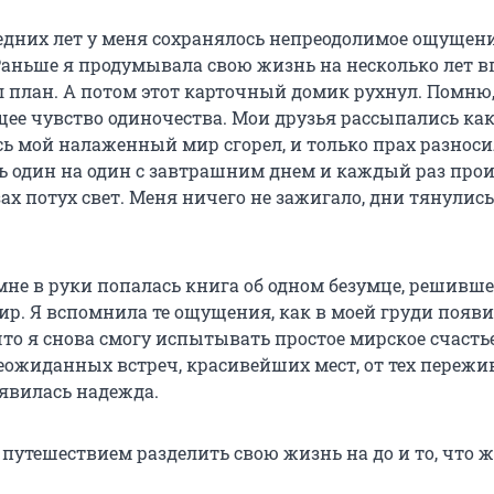
едних лет у меня сохранялось непреодолимое ощущен
Раньше я продумывала свою жизнь на несколько лет вп
л план. А потом этот карточный домик рухнул. Помню,
ее чувство одиночества. Мои друзья рассыпались ка
сь мой налаженный мир сгорел, и только прах разноси
ась один на один с завтрашним днем и каждый раз про
зах потух свет. Меня ничего не зажигало, дни тянулись
мне в руки попалась книга об одном безумце, решивш
ир. Я вспомнила те ощущения, как в моей груди появ
что я снова смогу испытывать простое мирское счастье
еожиданных встреч, красивейших мест, от тех пережи
оявилась надежда.
 путешествием разделить свою жизнь на до и то, что 