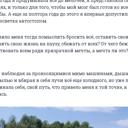
года я продумывала всё до мелочей, я представляла с
х, и только для того, чтобы мой мозг был готов ко вс
ы. А еще за полтора года до этого я впервые допустила
осветка автостопом.
вило меня тогда помыслить бросить всё, оставить сво
ить свою жизнь на паузу, сбежать от всех? От чего беж
твовать всем ради призрачной мечты, а мечта ли это? 
 и наблюдая за проносящимися мимо машинами, дыш
лью и вбирая в себя лучи всё еще холодного, но уже 
инала себя, свой путь, что привело меня к той точке, в
ась.