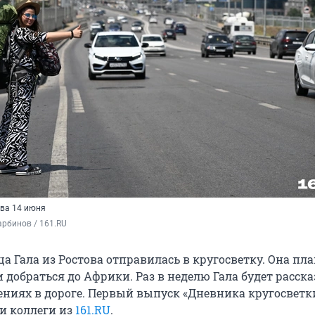
ова 14 июня
рбинов / 161.RU
а Гала из Ростова отправилась в кругосветку. Она пл
 добраться до Африки. Раз в неделю Гала будет расск
ниях в дороге. Первый выпуск «Дневника кругосветк
и коллеги из
161.RU
.