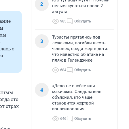
Кто тут воду мутит? Почему
2
нельзя купаться после 2
августа
вание
985
Обсудить
ом
том
Туристы прятались под
3
о
лежаками, погибли шесть
лась с
человек, среди жертв дети:
что известно об атаке на
а.
пляж в Геленджике
684
Обсудить
«Дело не в юбке или
4
макияже». Следователь
ничным
объяснил, кто чаще
огда это
становится жертвой
ют страх
изнасилования
646
Обсудить