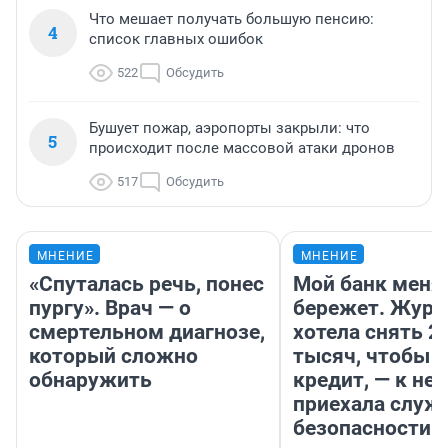
Что мешает получать большую пенсию:
4
список главных ошибок
522
Обсудить
Бушует пожар, аэропорты закрыли: что
5
происходит после массовой атаки дронов
517
Обсудить
МНЕНИЕ
МНЕНИЕ
«Спуталась речь, понес
Мой банк меня
пургу». Врач — о
бережет. Журн
смертельном диагнозе,
хотела снять 2
который сложно
тысяч, чтобы п
обнаружить
кредит, — к не
приехала служ
безопасности