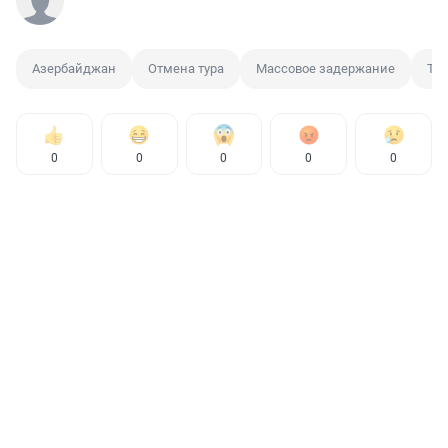
Азербайджан
Отмена тура
Массовое задержание
Тур
0
0
0
0
0