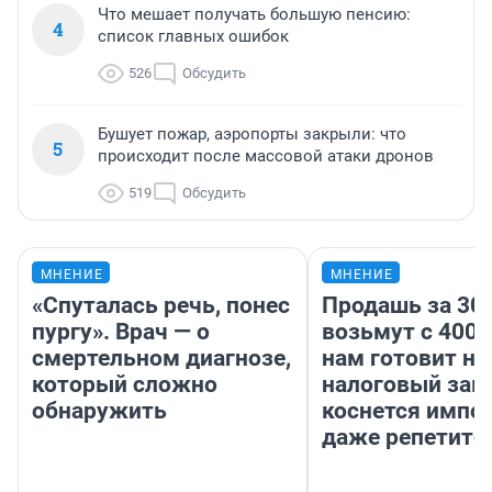
Что мешает получать большую пенсию:
4
список главных ошибок
526
Обсудить
Бушует пожар, аэропорты закрыли: что
5
происходит после массовой атаки дронов
519
Обсудить
МНЕНИЕ
МНЕНИЕ
«Спуталась речь, понес
Продашь за 300
пургу». Врач — о
возьмут с 4000
смертельном диагнозе,
нам готовит н
который сложно
налоговый зако
обнаружить
коснется импор
даже репетито