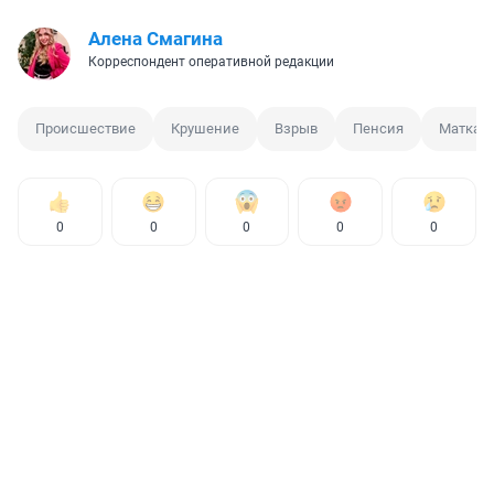
Алена Смагина
Корреспондент оперативной редакции
Происшествие
Крушение
Взрыв
Пенсия
Маткап
0
0
0
0
0