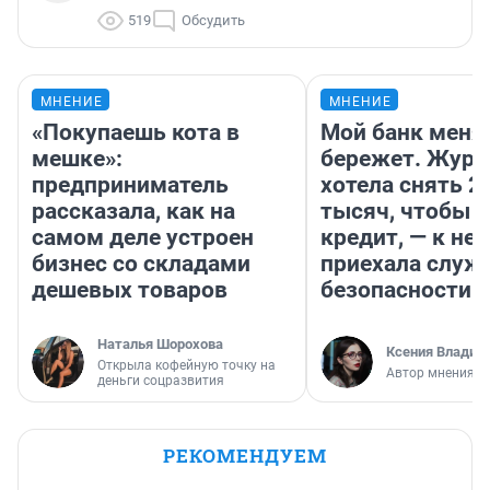
519
Обсудить
МНЕНИЕ
МНЕНИЕ
«Покупаешь кота в
Мой банк меня
мешке»:
бережет. Журн
предприниматель
хотела снять 2
рассказала, как на
тысяч, чтобы п
самом деле устроен
кредит, — к не
бизнес со складами
приехала служ
дешевых товаров
безопасности
Наталья Шорохова
Ксения Владим
Открыла кофейную точку на
Автор мнения
деньги соцразвития
РЕКОМЕНДУЕМ