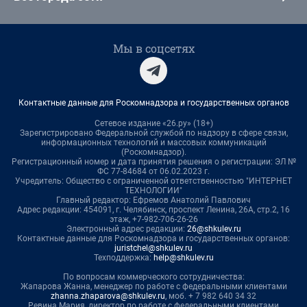
Мы в соцсетях
Контактные данные для Роскомнадзора и государственных органов
Сетевое издание «26.ру» (18+)
Зарегистрировано Федеральной службой по надзору в сфере связи,
информационных технологий и массовых коммуникаций
(Роскомнадзор).
Регистрационный номер и дата принятия решения о регистрации: ЭЛ №
ФС 77-84684 от 06.02.2023 г.
Учредитель: Общество с ограниченной ответственностью "ИНТЕРНЕТ
ТЕХНОЛОГИИ"
Главный редактор: Ефремов Анатолий Павлович
Адрес редакции: 454091, г. Челябинск, проспект Ленина, 26А, стр.2, 16
этаж, +7-982-706-26-26
Электронный адрес редакции:
26@shkulev.ru
Контактные данные для Роскомнадзора и государственных органов:
juristchel@shkulev.ru
Техподдержка:
help@shkulev.ru
По вопросам коммерческого сотрудничества:
Жапарова Жанна, менеджер по работе с федеральными клиентами
zhanna.zhaparova@shkulev.ru
, моб. + 7 982 640 34 32
Ревина Мария, директор по работе с федеральными клиентами