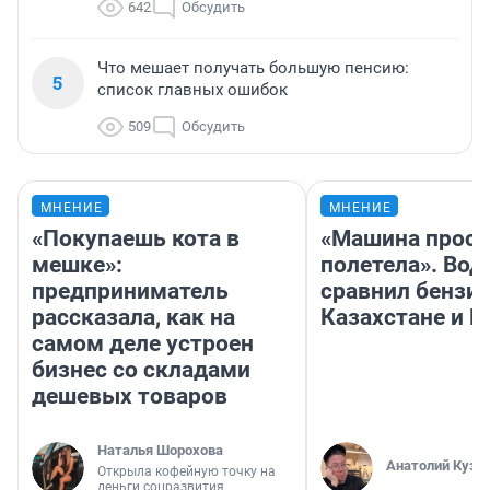
642
Обсудить
Что мешает получать большую пенсию:
5
список главных ошибок
509
Обсудить
МНЕНИЕ
МНЕНИЕ
«Покупаешь кота в
«Машина прост
мешке»:
полетела». Вод
предприниматель
сравнил бензин
рассказала, как на
Казахстане и Р
самом деле устроен
бизнес со складами
дешевых товаров
Наталья Шорохова
Анатолий Кузн
Открыла кофейную точку на
деньги соцразвития