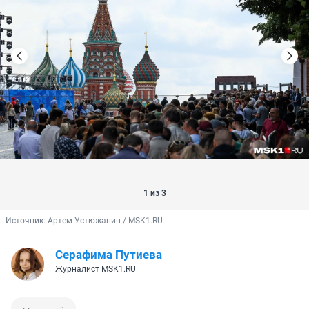
1 из 3
Источник: 
Артем Устюжанин / MSK1.RU
Серафима Путиева
Журналист MSK1.RU