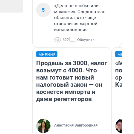
«Дело не в юбке или
5
макияже». Следователь
объяснил, кто чаще
становится жертвой
изнасилования
622
Обсудить
МНЕНИЕ
МНЕНИ
Продашь за 3000, налог
«Маши
возьмут с 4000. Что
полет
нам готовит новый
сравн
налоговый закон — он
Казах
коснется импорта и
даже репетиторов
Анастасия Завгородняя