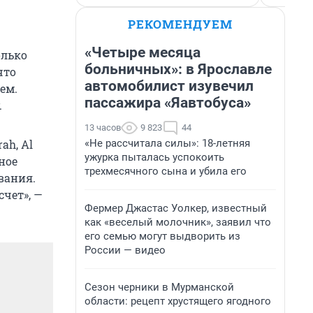
РЕКОМЕНДУЕМ
«Четыре месяца
олько
больничных»: в Ярославле
что
автомобилист изувечил
ем.
пассажира «Яавтобуса»
.
13 часов
9 823
44
«Не рассчитала силы»: 18-летняя
ah, Al
ужурка пыталась успокоить
дное
трехмесячного сына и убила его
вания.
чет», —
Фермер Джастас Уолкер, известный
как «веселый молочник», заявил что
его семью могут выдворить из
России — видео
Сезон черники в Мурманской
области: рецепт хрустящего ягодного