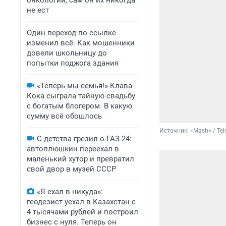
онкологии, сам он их никогда
не ест
Один переход по ссылке
изменил всё. Как мошенники
довели школьницу до
попытки поджога здания
«Теперь мы семья!» Клава
Кока сыграла тайную свадьбу
с богатым блогером. В какую
сумму всё обошлось
Источник: 
«Mash» / Te
С детства грезил о ГАЗ-24:
автоплюшкин переехал в
маленький хутор и превратил
свой двор в музей СССР
«Я ехал в никуда»:
геодезист уехал в Казахстан с
4 тысячами рублей и построил
бизнес с нуля. Теперь он