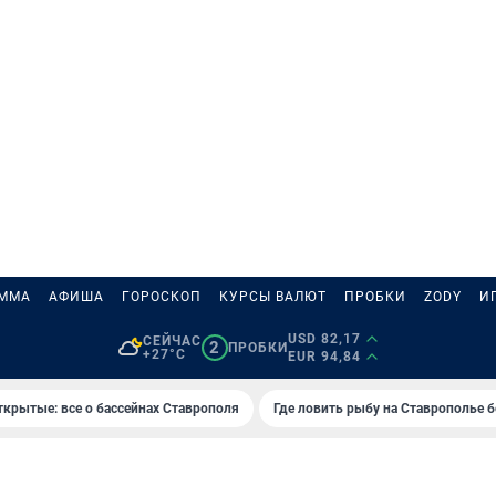
АММА
АФИША
ГОРОСКОП
КУРСЫ ВАЛЮТ
ПРОБКИ
ZODY
И
USD 82,17
СЕЙЧАС
2
ПРОБКИ
+27°C
EUR 94,84
ткрытые: все о бассейнах Ставрополя
Где ловить рыбу на Ставрополье 