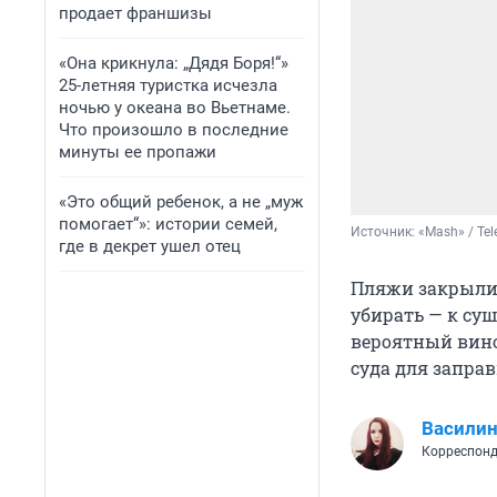
продает франшизы
«Она крикнула: „Дядя Боря!“»
25-летняя туристка исчезла
ночью у океана во Вьетнаме.
Что произошло в последние
минуты ее пропажи
«Это общий ребенок, а не „муж
помогает“»: истории семей,
Источник: 
«Mash» / Te
где в декрет ушел отец
Пляжи закрыли 
убирать — к су
вероятный вино
суда для запра
Василин
Корреспонд