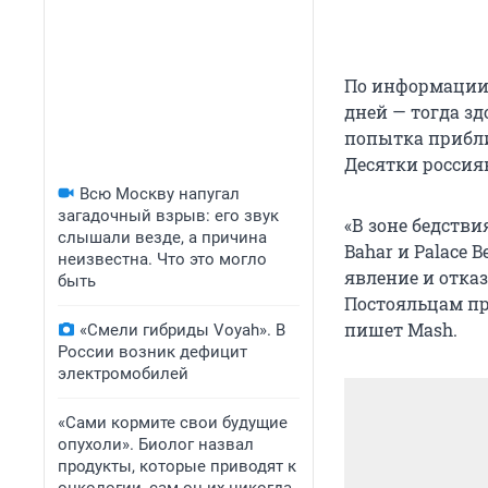
По информации 
дней — тогда зд
попытка прибли
Десятки россиян
Всю Москву напугал
загадочный взрыв: его звук
«В зоне бедствия
слышали везде, а причина
Bahar и Palace 
неизвестна. Что это могло
явление и отка
быть
Постояльцам при
пишет Mash.
«Смели гибриды Voyah». В
России возник дефицит
электромобилей
«Сами кормите свои будущие
опухоли». Биолог назвал
продукты, которые приводят к