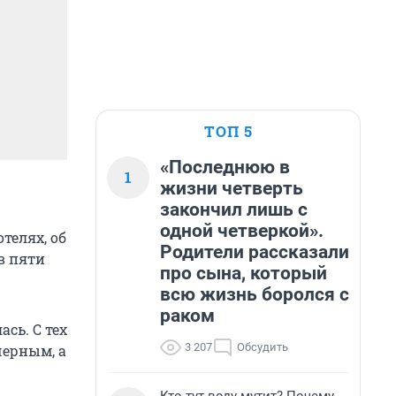
ТОП 5
«Последнюю в
1
жизни четверть
закончил лишь с
одной четверкой».
телях, об
Родители рассказали
в пяти
про сына, который
всю жизнь боролся с
раком
сь. С тех
3 207
Обсудить
черным, а