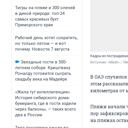
Тигры на пляже и 300 оленей
в дикой природе: топ-24
самых красивых бухт
Приморского края
Рабочий день хотят сократить,
но только летом — и вот
почему. Новости 7 августа
Кадры из пострадавш
Звездные гости в 500-
Источник: 
«Mash» / Te
летнем соборе: Криштиану
Роналду готовится сыграть
В ОАЭ случился 
свадьбу века на Мадейре
этом рассказали
километрах от 
«Жила тут интеллигенция».
История сибирского дома-
бумеранга, где в гости ходили
Пляжи начали чи
через балконы, — таких всего
пор зафиксиров
два в России
на пляжах оста
Тело россиянки нашли во