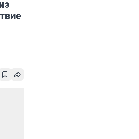
из
твие