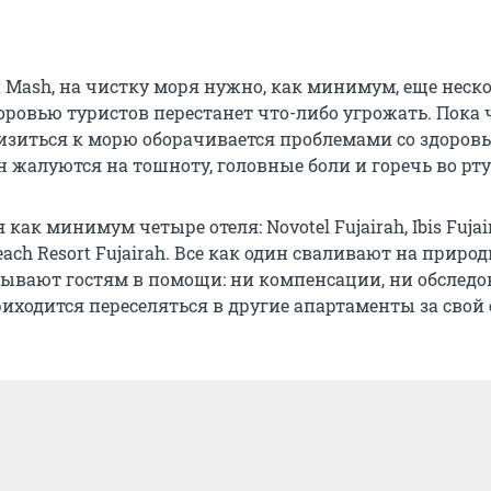
Mash, на чистку моря нужно, как минимум, еще неск
оровью туристов перестанет что-либо угрожать. Пока 
зиться к морю оборачивается проблемами со здоровь
 жалуются на тошноту, головные боли и горечь во рту
 как минимум четыре отеля: Novotel Fujairah, Ibis Fujair
Beach Resort Fujairah. Все как один сваливают на приро
зывают гостям в помощи: ни компенсации, ни обследо
ходится переселяться в другие апартаменты за свой с