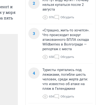
Кто тут воду мутит? Почему
2
нельзя купаться после 2
esort и
августа
и у моря
976
Обсудить
за пять
«Страшно, жить-то хочется».
3
Что происходит вокруг
атакованного БПЛА склада
Wildberries в Волгограде —
репортаж с места
658
Обсудить
Туристы прятались под
4
лежаками, погибли шесть
человек, среди жертв дети:
что известно об атаке на
пляж в Геленджике
654
Обсудить