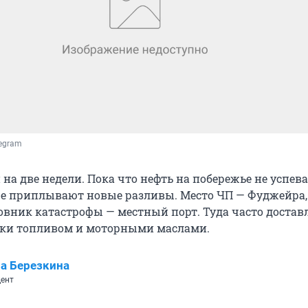
legram
на две недели. Пока что нефть на побережье не успев
ше приплывают новые разливы. Место ЧП — Фуджейра,
вник катастрофы — местный порт. Туда часто доста
вки топливом и моторными маслами.
а Березкина
ент