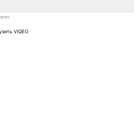
legram
узить VIQEO