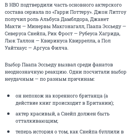
В HBO подтвердили часть основного актерского
состава сериала по «Гарри Поттеру». Джон Литгоу
получил роль Альбуса Дамблдора, Джанет
Макти — Минервы Макгонагалл, Паапа Эссьеду —
Северуса Снейпа, Рик Фрост — Рубеуса Хагрида,
Люк Таллон — Квиринуса Квиррелла, а Пол
Уайтхаус — Аргуса Филча.
Выбор Паапа Эссьеду вызвал среди фанатов
неоднозначную реакцию. Одни посчитали выбор
неудачным — по разным причинам:
он непохож на коренного британца (а
действие книг происходит в Британии);
актер красивый, а Снейп должен быть
отталкивающим;
теперь история о том, как Снейпа буллили в