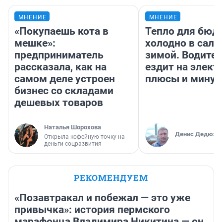
МНЕНИЕ
МНЕНИЕ
«Покупаешь кота в
Тепло для бюд
мешке»:
холодно в сало
предприниматель
зимой. Водител
рассказала, как на
ездит на элект
самом деле устроен
плюсы и мину
бизнес со складами
дешевых товаров
Наталья Шорохова
Денис Дедюхи
Открыла кофейную точку на
деньги соцразвития
РЕКОМЕНДУЕМ
«Позавтракал и побежал — это уже
привычка»: история пермского
марафонца Владимира Никитина — он