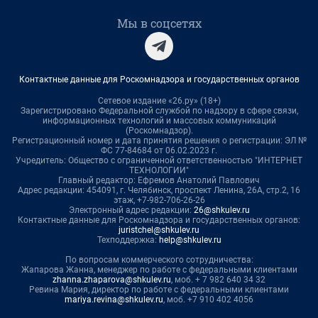
Мы в соцсетях
Контактные данные для Роскомнадзора и государственных органов
Сетевое издание «26.ру» (18+)
Зарегистрировано Федеральной службой по надзору в сфере связи,
информационных технологий и массовых коммуникаций
(Роскомнадзор).
Регистрационный номер и дата принятия решения о регистрации: ЭЛ №
ФС 77-84684 от 06.02.2023 г.
Учредитель: Общество с ограниченной ответственностью "ИНТЕРНЕТ
ТЕХНОЛОГИИ"
Главный редактор: Ефремов Анатолий Павлович
Адрес редакции: 454091, г. Челябинск, проспект Ленина, 26А, стр.2, 16
этаж, +7-982-706-26-26
Электронный адрес редакции:
26@shkulev.ru
Контактные данные для Роскомнадзора и государственных органов:
juristchel@shkulev.ru
Техподдержка:
help@shkulev.ru
По вопросам коммерческого сотрудничества:
Жапарова Жанна, менеджер по работе с федеральными клиентами
zhanna.zhaparova@shkulev.ru
, моб. + 7 982 640 34 32
Ревина Мария, директор по работе с федеральными клиентами
mariya.revina@shkulev.ru
, моб. +7 910 402 4056