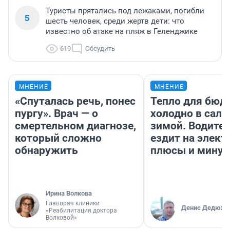
Туристы прятались под лежаками, погибли
5
шесть человек, среди жертв дети: что
известно об атаке на пляж в Геленджике
619
Обсудить
МНЕНИЕ
МНЕНИЕ
«Спуталась речь, понес
Тепло для бюд
пургу». Врач — о
холодно в сало
смертельном диагнозе,
зимой. Водител
который сложно
ездит на элект
обнаружить
плюсы и мину
Ирина Волкова
Главврач клиники
Денис Дедюхи
«Реабилитация доктора
Волковой»