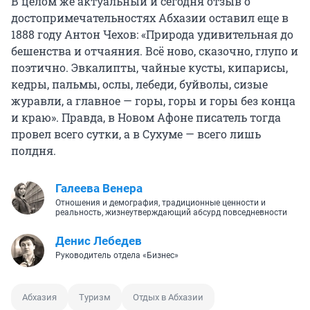
В целом же актуальный и сегодня отзыв о
достопримечательностях Абхазии оставил еще в
1888 году Антон Чехов: «Природа удивительная до
бешенства и отчаяния. Всё ново, сказочно, глупо и
поэтично. Эвкалипты, чайные кусты, кипарисы,
кедры, пальмы, ослы, лебеди, буйволы, сизые
журавли, а главное — горы, горы и горы без конца
и краю». Правда, в Новом Афоне писатель тогда
провел всего сутки, а в Сухуме — всего лишь
полдня.
Галеева Венера
Отношения и демография, традиционные ценности и
реальность, жизнеутверждающий абсурд повседневности
Денис Лебедев
Руководитель отдела «Бизнес»
Абхазия
Туризм
Отдых в Абхазии