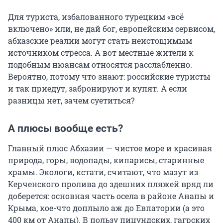
Для туриста, избалованного турецким «всё
включено» или, не дай бог, европейским сервисом,
абхазские реалии могут стать неистощимым
источником стресса. А вот местные жители к
подобным нюансам относятся расслабленно.
Вероятно, потому что знают: российские туристы
и так приедут, забронируют и купят. А если
разницы нет, зачем суетиться?
А плюсы вообще есть?
Главный плюс Абхазии — чистое море и красивая
природа, горы, водопады, кипарисы, старинные
храмы. Экологи, кстати, считают, что мазут из
Керченского пролива до здешних пляжей вряд ли
доберется: основная часть осела в районе Анапы и
Крыма, кое-что доплыло аж до Евпатории (а это
400 км от Анапы). В пользу пицундских, гагрских