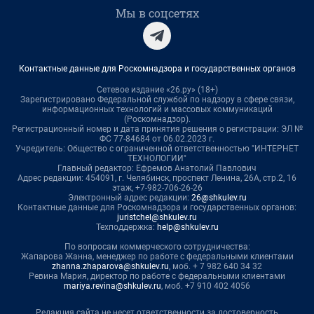
Мы в соцсетях
Контактные данные для Роскомнадзора и государственных органов
Сетевое издание «26.ру» (18+)
Зарегистрировано Федеральной службой по надзору в сфере связи,
информационных технологий и массовых коммуникаций
(Роскомнадзор).
Регистрационный номер и дата принятия решения о регистрации: ЭЛ №
ФС 77-84684 от 06.02.2023 г.
Учредитель: Общество с ограниченной ответственностью "ИНТЕРНЕТ
ТЕХНОЛОГИИ"
Главный редактор: Ефремов Анатолий Павлович
Адрес редакции: 454091, г. Челябинск, проспект Ленина, 26А, стр.2, 16
этаж, +7-982-706-26-26
Электронный адрес редакции:
26@shkulev.ru
Контактные данные для Роскомнадзора и государственных органов:
juristchel@shkulev.ru
Техподдержка:
help@shkulev.ru
По вопросам коммерческого сотрудничества:
Жапарова Жанна, менеджер по работе с федеральными клиентами
zhanna.zhaparova@shkulev.ru
, моб. + 7 982 640 34 32
Ревина Мария, директор по работе с федеральными клиентами
mariya.revina@shkulev.ru
, моб. +7 910 402 4056
Редакция сайта не несет ответственности за достоверность