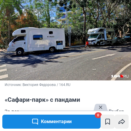
Источник: 
Виктория Федорова / 164.RU
«Сафари-парк» с пандами
За всеми экскурсиями — к отельному гиду. Выбор
0
невелик, но есть что посмотреть. Нам казалось,
Комментарии
что съездить в Китай и не увидеть панд —