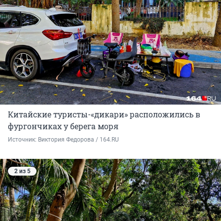
Китайские туристы-«дикари» расположились в
фургончиках у берега моря
Источник: 
Виктория Федорова / 164.RU
2 из 5