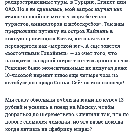
распространенные туры: в Турцию, Египет или
ОАЭ. Но я не сдавалась, мой запрос звучал как
«тихое спокойное место у моря без толп
туристов, аниматоров и небоскребов». Так нам
предложили путевку на остров Хайнань в
южную провинцию Китая, которая так и
переводится как «морской юг». А еще зовется
«восточными Гавайями» — за счет того, что
находится на одной широте с этим архипелагом.
Решение было моментальным: не испугал даже
10-часовой
перелет плюс еще четыре часа на
автобусе до города Санья. Сейчас или никогда!
Мы сразу обменяли рубли на юани по курсу 13
рублей и уселись в поезд на Москву, чтобы
добраться до Шереметьево. Спешили так, что по
дороге сломался чемодан, но это разве помеха,
когда летишь на «фабрику мира»?