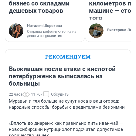
бизнес со складами
километров по 
дешевых товаров
машине — стои
того
Наталья Шорохова
Екатерина Лит
Открыла кофейную точку на
деньги соцразвития
РЕКОМЕНДУЕМ
Выжившая после атаки с кислотой
петербурженка выписалась из
больницы
22 часа
11 767
Обсудить
Муравьи и тля больше не сунут носа в ваш огород:
народные способы борьбы с вредителями без химии
«Вплоть до диареи»: как правильно пить иван-чай —
новосибирский нутрициолог подсчитал допустимое
количество чашек