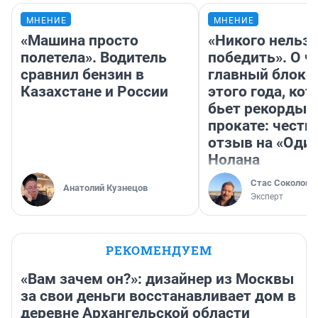
МНЕНИЕ
МНЕНИЕ
«Машина просто
«Никого нельз
полетела». Водитель
победить». О ч
сравнил бензин в
главный блокб
Казахстане и России
этого года, ко
бьет рекорды 
прокате: честн
отзыв на «Оди
Нолана
Стас Соколов
Анатолий Кузнецов
Эксперт
РЕКОМЕНДУЕМ
«Вам зачем он?»: дизайнер из Москвы
за свои деньги восстанавливает дом в
деревне Архангельской области