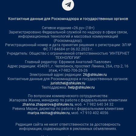
Контактные данные для Роскомнадзора и государственных органов
Сетевое издание «26.ру» (18+)
Зарегистрировано Федеральной службой по надзору в сфере связи,
информационных технологий и массовых коммуникаций
(Роскомнадзор).
Регистрационный номер и дата принятия решения о регистрации: ЭЛ №
ФС 77-84684 от 06.02.2023 г.
Учредитель: Общество с ограниченной ответственностью "ИНТЕРНЕТ
ТЕХНОЛОГИИ"
Главный редактор: Ефремов Анатолий Павлович
Адрес редакции: 454091, г. Челябинск, проспект Ленина, 26А, стр.2, 16
этаж, +7-982-706-26-26
Электронный адрес редакции:
26@shkulev.ru
Контактные данные для Роскомнадзора и государственных органов:
juristchel@shkulev.ru
Техподдержка:
help@shkulev.ru
По вопросам коммерческого сотрудничества:
Жапарова Жанна, менеджер по работе с федеральными клиентами
zhanna.zhaparova@shkulev.ru
, моб. + 7 982 640 34 32
Ревина Мария, директор по работе с федеральными клиентами
mariya.revina@shkulev.ru
, моб. +7 910 402 4056
Редакция сайта не несет ответственности за достоверность
информации, содержащейся в рекламных объявлениях.