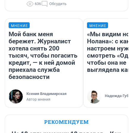
636
Обсудить
МНЕНИЕ
МНЕНИЕ
Мой банк меня
«Мы видим нов
бережет. Журналист
Нолана»: с как
хотела снять 200
настроем нужн
тысяч, чтобы погасить
смотреть «Оди
кредит, — к ней домой
чтобы она не
приехала служба
выглядела как
безопасности
Ксения Владимирская
Надежда Губар
Автор мнения
РЕКОМЕНДУЕМ