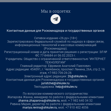
Мы в соцсетях
Контактные данные для Роскомнадзора и государственных органов
Сетевое издание «26.ру» (18+)
Зарегистрировано Федеральной службой по надзору в сфере связи,
информационных технологий и массовых коммуникаций
(Роскомнадзор).
Регистрационный номер и дата принятия решения о регистрации: ЭЛ №
ФС 77-84684 от 06.02.2023 г.
Учредитель: Общество с ограниченной ответственностью "ИНТЕРНЕТ
ТЕХНОЛОГИИ"
Главный редактор: Ефремов Анатолий Павлович
Адрес редакции: 454091, г. Челябинск, проспект Ленина, 26А, стр.2, 16
этаж, +7-982-706-26-26
Электронный адрес редакции:
26@shkulev.ru
Контактные данные для Роскомнадзора и государственных органов:
juristchel@shkulev.ru
Техподдержка:
help@shkulev.ru
По вопросам коммерческого сотрудничества:
Жапарова Жанна, менеджер по работе с федеральными клиентами
zhanna.zhaparova@shkulev.ru
, моб. + 7 982 640 34 32
Ревина Мария, директор по работе с федеральными клиентами
mariya.revina@shkulev.ru
, моб. +7 910 402 4056