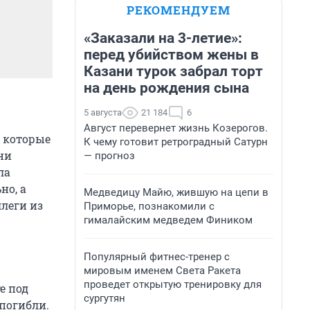
РЕКОМЕНДУЕМ
«Заказали на 3-летие»:
перед убийством жены в
Казани турок забрал торт
на день рождения сына
5 августа
21 184
6
Август перевернет жизнь Козерогов.
, которые
К чему готовит ретроградный Сатурн
ни
— прогноз
ла
но, а
Медведицу Майю, жившую на цепи в
леги из
Приморье, познакомили с
гималайским медведем Фиником
Популярный фитнес-тренер с
мировым именем Света Ракета
проведет открытую тренировку для
е под
сургутян
 погибли.