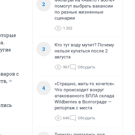
Фильтры на «Авито Работе»
2
помогут выбрать вакансии
по разные жизненные
сценарии
а
1 202
оторые
а.
Кто тут воду мутит? Почему
3
ругие
нельзя купаться после 2
августа
967
Обсудить
варов с
тв, —
«Страшно, жить-то хочется».
4
Что происходит вокруг
атакованного БПЛА склада
Wildberries в Волгограде —
ались
репортаж с места
646
Обсудить
Туристы прятались под