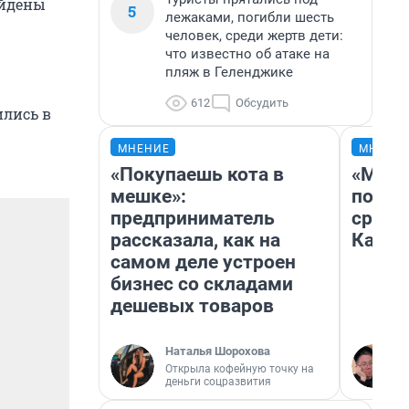
айдены
5
лежаками, погибли шесть
человек, среди жертв дети:
что известно об атаке на
пляж в Геленджике
612
Обсудить
ились в
МНЕНИЕ
МНЕНИ
«Покупаешь кота в
«Маши
мешке»:
полет
предприниматель
сравн
рассказала, как на
Казах
самом деле устроен
бизнес со складами
дешевых товаров
Наталья Шорохова
Открыла кофейную точку на
деньги соцразвития