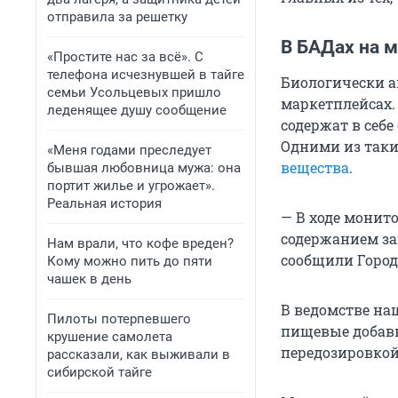
отправила за решетку
В БАДах на 
«Простите нас за всё». С
телефона исчезнувшей в тайге
Биологически а
семьи Усольцевых пришло
маркетплейсах.
леденящее душу сообщение
содержат в себе
Одними из таки
«Меня годами преследует
вещества
.
бывшая любовница мужа: она
портит жилье и угрожает».
Реальная история
— В ходе монит
содержанием за
Нам врали, что кофе вреден?
сообщили Город
Кому можно пить до пяти
чашек в день
В ведомстве на
Пилоты потерпевшего
пищевые добавк
крушение самолета
передозировкой
рассказали, как выживали в
сибирской тайге