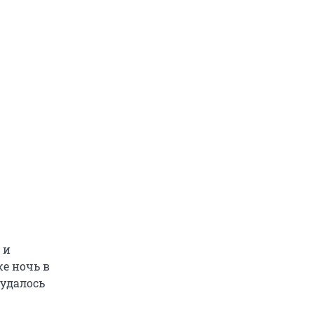
 и
же ночь в
 удалось