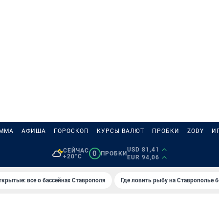
АММА
АФИША
ГОРОСКОП
КУРСЫ ВАЛЮТ
ПРОБКИ
ZODY
И
USD 81,41
СЕЙЧАС
0
ПРОБКИ
+20°C
EUR 94,06
ткрытые: все о бассейнах Ставрополя
Где ловить рыбу на Ставрополье 