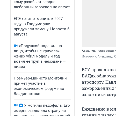
кому разобьют сердце:
любовный гороскоп на август
ЕГЭ хотят отменить к 2027
году: в Госдуме уже
придумали замену. Новости 6
августа
«Подушкой надавил на
лицо, чтобы не кричала»:
Атаки удалость отраз
жених убил модель и год
Источник: 
Александр 
возил ее труп в чемодане —
видео
ВСУ продолжают
БАДах обнаружи
Премьер‑министр Монголии
аэропорту. Пав
примет участие в
замороженных т
экономическом форуме во
Владивостоке
заложники сотр
У могилы педофила. Его
Ежедневно в ми
смерть разделила страну на
главных из тех
два лагеря, а защитника детей