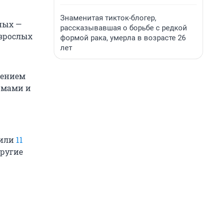
Знаменитая тикток-блогер,
ных —
рассказывавшая о борьбе с редкой
взрослых
формой рака, умерла в возрасте 26
лет
нением
вмами и
били
11
другие