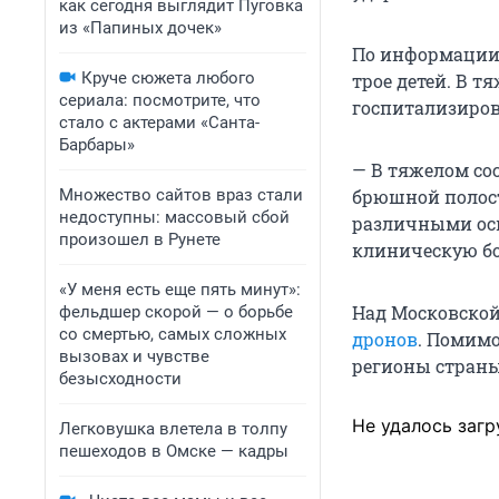
как сегодня выглядит Пуговка
из «Папиных дочек»
По информации 
Круче сюжета любого
трое детей. В т
сериала: посмотрите, что
госпитализиров
стало с актерами «Санта-
Барбары»
— В тяжелом со
Множество сайтов враз стали
брюшной полос
недоступны: массовый сбой
различными ос
произошел в Рунете
клиническую бо
«У меня есть еще пять минут»:
Над Московской
фельдшер скорой — о борьбе
со смертью, самых сложных
дронов
. Помимо
вызовах и чувстве
регионы страны
безысходности
Не удалось загр
Легковушка влетела в толпу
пешеходов в Омске — кадры