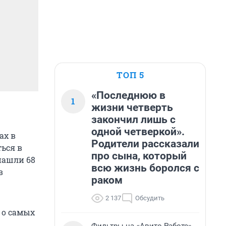
ТОП 5
«Последнюю в
1
жизни четверть
закончил лишь с
одной четверкой».
ах в
Родители рассказали
ься в
про сына, который
нашли 68
всю жизнь боролся с
в
раком
2 137
Обсудить
 о самых