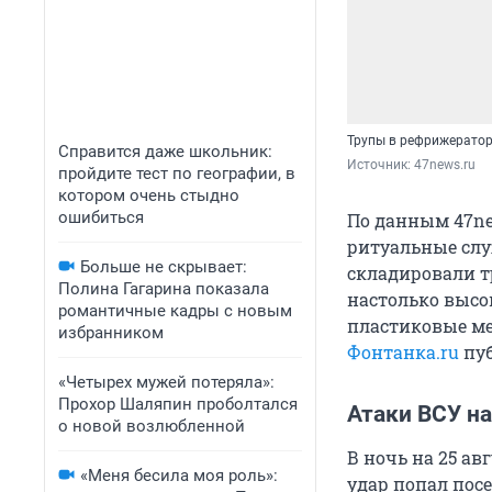
Трупы в рефрижератор
Справится даже школьник:
Источник: 
47news.ru
пройдите тест по географии, в
котором очень стыдно
ошибиться
По данным 47ne
ритуальные слу
Больше не скрывает:
складировали т
Полина Гагарина показала
настолько высо
романтичные кадры с новым
пластиковые ме
избранником
Фонтанка.ru
пуб
«Четырех мужей потеряла»:
Прохор Шаляпин проболтался
Атаки ВСУ н
о новой возлюбленной
В ночь на 25 ав
«Меня бесила моя роль»:
удар попал пос