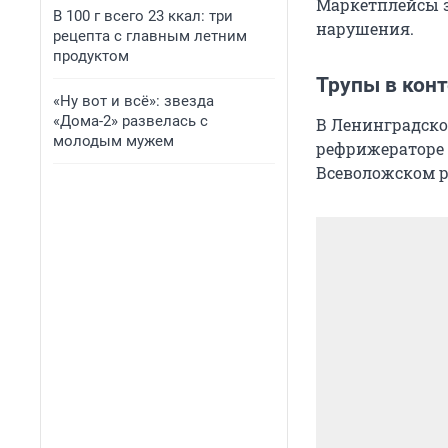
Маркетплейсы з
В 100 г всего 23 ккал: три
нарушения.
рецепта с главным летним
продуктом
Трупы в кон
«Ну вот и всё»: звезда
«Дома-2» развелась с
В Ленинградск
молодым мужем
рефрижераторе 
Всеволожском р