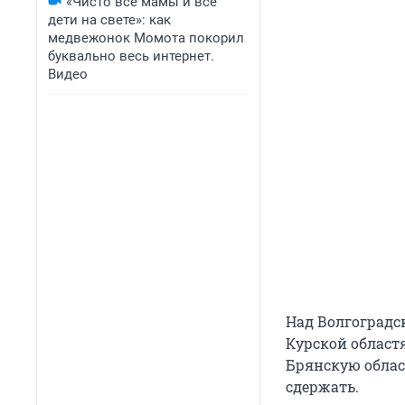
«Чисто все мамы и все
дети на свете»: как
медвежонок Момота покорил
буквально весь интернет.
Видео
Над Волгоградск
Курской облас
Брянскую облас
сдержать.