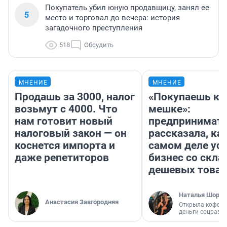
Покупатель убил юную продавщицу, занял ее
5
место и торговал до вечера: история
загадочного преступления
518
Обсудить
МНЕНИЕ
МНЕНИЕ
Продашь за 3000, налог
«Покупаешь ко
возьмут с 4000. Что
мешке»:
нам готовит новый
предпринимат
налоговый закон — он
рассказала, как
коснется импорта и
самом деле ус
даже репетиторов
бизнес со скл
дешевых това
Наталья Шорох
Анастасия Завгородняя
Открыла кофейн
деньги соцразв