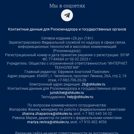
Мы в соцсетях
Контактные данные для Роскомнадзора и государственных органов
Сетевое издание «26.ру» (18+)
Зарегистрировано Федеральной службой по надзору в сфере связи,
информационных технологий и массовых коммуникаций
(Роскомнадзор).
Регистрационный номер и дата принятия решения о регистрации: ЭЛ №
ФС 77-84684 от 06.02.2023 г.
Учредитель: Общество с ограниченной ответственностью "ИНТЕРНЕТ
ТЕХНОЛОГИИ"
Главный редактор: Ефремов Анатолий Павлович
Адрес редакции: 454091, г. Челябинск, проспект Ленина, 26А, стр.2, 16
этаж, +7-982-706-26-26
Электронный адрес редакции:
26@shkulev.ru
Контактные данные для Роскомнадзора и государственных органов:
juristchel@shkulev.ru
Техподдержка:
help@shkulev.ru
По вопросам коммерческого сотрудничества:
Жапарова Жанна, менеджер по работе с федеральными клиентами
zhanna.zhaparova@shkulev.ru
, моб. + 7 982 640 34 32
Ревина Мария, директор по работе с федеральными клиентами
mariya.revina@shkulev.ru
, моб. +7 910 402 4056
Редакция сайта не несет ответственности за достоверность