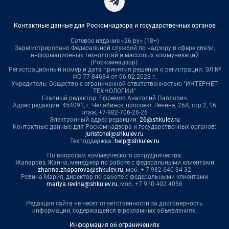
Контактные данные для Роскомнадзора и государственных органов
Сетевое издание «26.ру» (18+)
Зарегистрировано Федеральной службой по надзору в сфере связи,
информационных технологий и массовых коммуникаций
(Роскомнадзор).
Регистрационный номер и дата принятия решения о регистрации: ЭЛ №
ФС 77-84684 от 06.02.2023 г.
Учредитель: Общество с ограниченной ответственностью "ИНТЕРНЕТ
ТЕХНОЛОГИИ"
Главный редактор: Ефремов Анатолий Павлович
Адрес редакции: 454091, г. Челябинск, проспект Ленина, 26А, стр.2, 16
этаж, +7-982-706-26-26
Электронный адрес редакции:
26@shkulev.ru
Контактные данные для Роскомнадзора и государственных органов:
juristchel@shkulev.ru
Техподдержка:
help@shkulev.ru
По вопросам коммерческого сотрудничества:
Жапарова Жанна, менеджер по работе с федеральными клиентами
zhanna.zhaparova@shkulev.ru
, моб. + 7 982 640 34 32
Ревина Мария, директор по работе с федеральными клиентами
mariya.revina@shkulev.ru
, моб. +7 910 402 4056
Редакция сайта не несет ответственности за достоверность
информации, содержащейся в рекламных объявлениях.
Информация об ограничениях