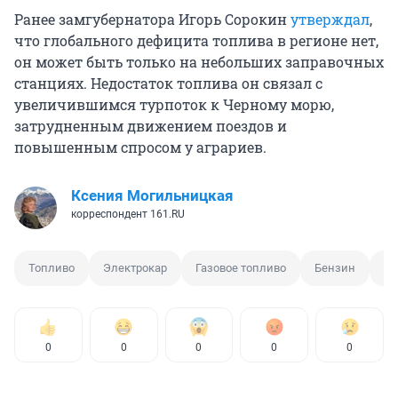
Ранее замгубернатора Игорь Сорокин
утверждал
,
что глобального дефицита топлива в регионе нет,
он может быть только на небольших заправочных
станциях. Недостаток топлива он связал с
увеличившимся турпоток к Черному морю,
затрудненным движением поездов и
повышенным спросом у аграриев.
Ксения Могильницкая
корреспондент 161.RU
Топливо
Электрокар
Газовое топливо
Бензин
Бе
0
0
0
0
0